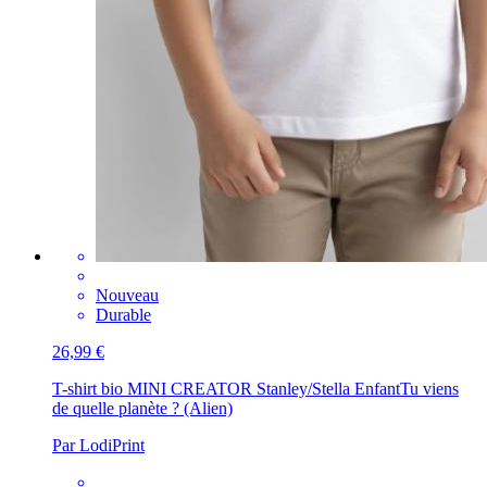
Nouveau
Durable
26,99 €
T-shirt bio MINI CREATOR Stanley/Stella Enfant
Tu viens
de quelle planète ? (Alien)
Par LodiPrint