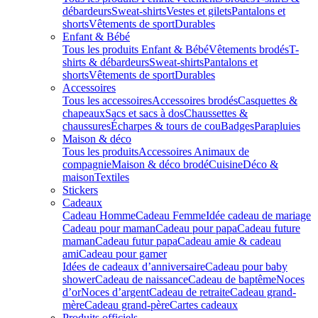
débardeurs
Sweat-shirts
Vestes et gilets
Pantalons et
shorts
Vêtements de sport
Durables
Enfant & Bébé
Tous les produits Enfant & Bébé
Vêtements brodés
T-
shirts & débardeurs
Sweat-shirts
Pantalons et
shorts
Vêtements de sport
Durables
Accessoires
Tous les accessoires
Accessoires brodés
Casquettes &
chapeaux
Sacs et sacs à dos
Chaussettes &
chaussures
Écharpes & tours de cou
Badges
Parapluies
Maison & déco
Tous les produits
Accessoires Animaux de
compagnie
Maison & déco brodé
Cuisine
Déco &
maison
Textiles
Stickers
Cadeaux
Cadeau Homme
Cadeau Femme
Idée cadeau de mariage​
Cadeau pour maman
Cadeau pour papa
Cadeau future
maman
Cadeau futur papa
Cadeau amie & cadeau
ami
Cadeau pour gamer
Idées de cadeaux d’anniversaire
Cadeau pour baby
shower
Cadeau de naissance
Cadeau de baptême
Noces
d’or
Noces d’argent
Cadeau de retraite
Cadeau grand-
mère
Cadeau grand-père
Cartes cadeaux
Produits officiels