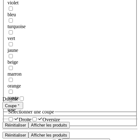
violet
bleu
turquoise
vert
jaune
beige
marron
orange
rouge
Durable
Coupe
rose
Sélectionner une coupe
Droite
Oversize
Réinitialiser
Afficher les produits
Réinitialiser
Afficher les produits