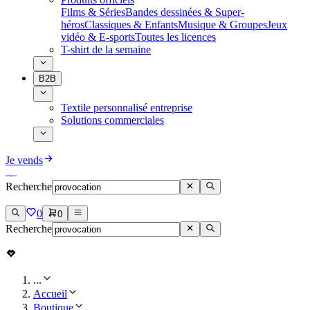
Films & Séries
Bandes dessinées & Super-
héros
Classiques & Enfants
Musique & Groupes
Jeux
vidéo & E-sports
Toutes les licences
T-shirt de la semaine
B2B
Textile personnalisé entreprise
Solutions commerciales
Je vends
Recherche
0
0
Recherche
...
Accueil
Boutique