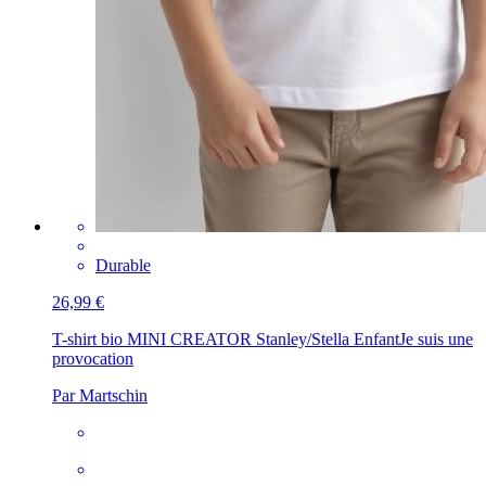
Durable
26,99 €
T-shirt bio MINI CREATOR Stanley/Stella Enfant
Je suis une
provocation
Par Martschin