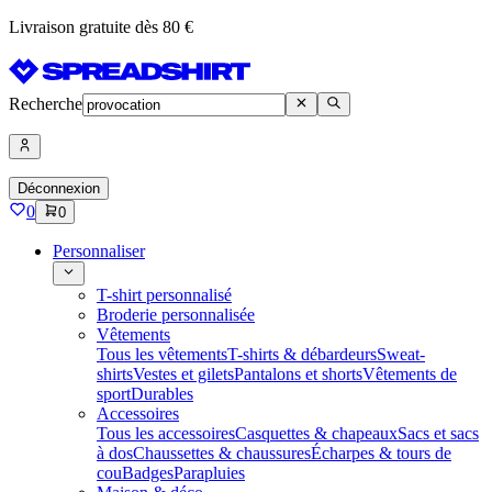
Livraison gratuite dès 80 €
Recherche
Déconnexion
0
0
Personnaliser
T-shirt personnalisé
Broderie personnalisée
Vêtements
Tous les vêtements
T-shirts & débardeurs
Sweat-
shirts
Vestes et gilets
Pantalons et shorts
Vêtements de
sport
Durables
Accessoires
Tous les accessoires
Casquettes & chapeaux
Sacs et sacs
à dos
Chaussettes & chaussures
Écharpes & tours de
cou
Badges
Parapluies