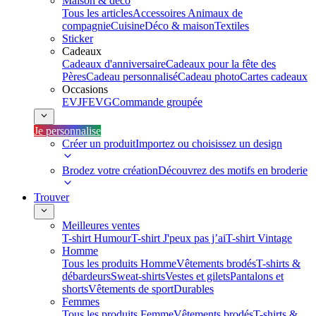
Maison & déco
Tous les articles
Accessoires Animaux de
compagnie
Cuisine
Déco & maison
Textiles
Sticker
Cadeaux
Cadeaux d'anniversaire
Cadeaux pour la fête des
Pères
Cadeau personnalisé
Cadeau photo
Cartes cadeaux
Occasions
EVJF
EVG
Commande groupée
Je personnalise
Créer un produit
Importez ou choisissez un design
Brodez votre création
Découvrez des motifs en broderie
Trouver
Meilleures ventes
T-shirt Humour
T-shirt J'peux pas j’ai
T-shirt Vintage
Homme
Tous les produits Homme
Vêtements brodés
T-shirts &
débardeurs
Sweat-shirts
Vestes et gilets
Pantalons et
shorts
Vêtements de sport
Durables
Femmes
Tous les produits Femme
Vêtements brodés
T-shirts &