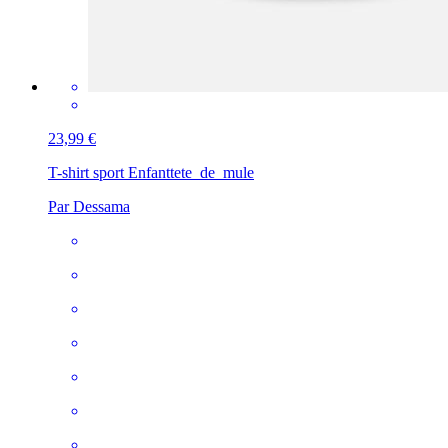
23,99 €
T-shirt sport Enfant
tete_de_mule
Par Dessama