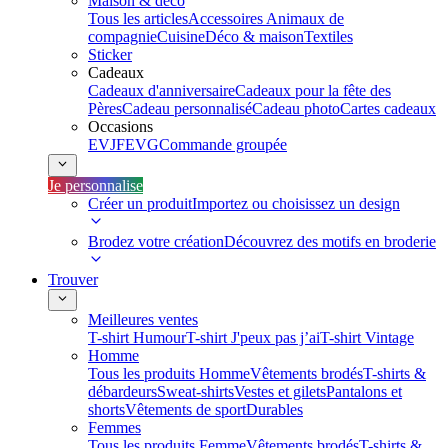
Maison & déco
Tous les articles
Accessoires Animaux de
compagnie
Cuisine
Déco & maison
Textiles
Sticker
Cadeaux
Cadeaux d'anniversaire
Cadeaux pour la fête des
Pères
Cadeau personnalisé
Cadeau photo
Cartes cadeaux
Occasions
EVJF
EVG
Commande groupée
Je personnalise
Créer un produit
Importez ou choisissez un design
Brodez votre création
Découvrez des motifs en broderie
Trouver
Meilleures ventes
T-shirt Humour
T-shirt J'peux pas j’ai
T-shirt Vintage
Homme
Tous les produits Homme
Vêtements brodés
T-shirts &
débardeurs
Sweat-shirts
Vestes et gilets
Pantalons et
shorts
Vêtements de sport
Durables
Femmes
Tous les produits Femme
Vêtements brodés
T-shirts &