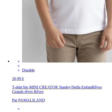
Durable
26,99 €
T-shirt bio MINI CREATOR Stanley/Stella Enfant
Rêves
Grands rêves Rêves
Par PAMALILAND