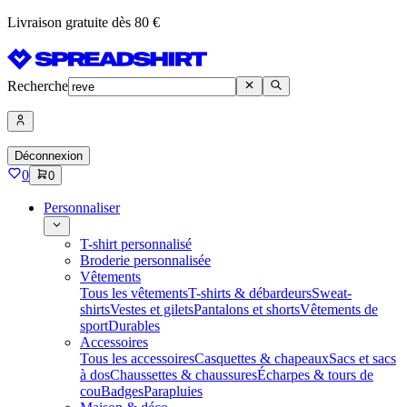
Livraison gratuite dès 80 €
Recherche
Déconnexion
0
0
Personnaliser
T-shirt personnalisé
Broderie personnalisée
Vêtements
Tous les vêtements
T-shirts & débardeurs
Sweat-
shirts
Vestes et gilets
Pantalons et shorts
Vêtements de
sport
Durables
Accessoires
Tous les accessoires
Casquettes & chapeaux
Sacs et sacs
à dos
Chaussettes & chaussures
Écharpes & tours de
cou
Badges
Parapluies