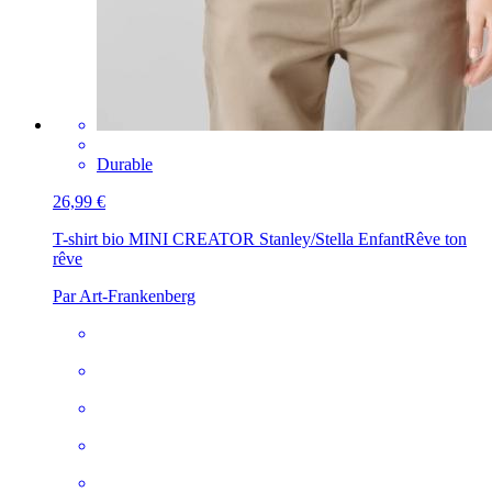
Durable
26,99 €
T-shirt bio MINI CREATOR Stanley/Stella Enfant
Rêve ton
rêve
Par Art-Frankenberg