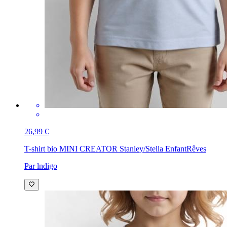
26,99 €
T-shirt bio MINI CREATOR Stanley/Stella Enfant
Rêves
Par lndigo