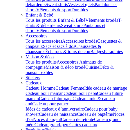
débardeurs
Sweat-shirts
Vestes et gilets
Pantalons et
shorts
Vêtements de sport
Durables
Enfant & Bébé
Tous les produits Enfant & Bébé
Vêtements brodés
T-
shirts & débardeurs
Sweat-shirts
Pantalons et
shorts
Vêtements de sport
Durables
Accessoires
Tous les accessoires
Accessoires brodés
Casquettes &
chapeaux
Sacs et sacs à dos
Chaussettes &
chaussures
Écharpes & tours de cou
Badges
Parapluies
Maison & déco
Tous les produits
Accessoires Animaux de
compagnie
Maison & déco brodé
Cuisine
Déco &
maison
Textiles
Stickers
Cadeaux
Cadeau Homme
Cadeau Femme
Idée cadeau de mariage​
Cadeau pour maman
Cadeau pour papa
Cadeau future
maman
Cadeau futur papa
Cadeau amie & cadeau
ami
Cadeau pour gamer
Idées de cadeaux d’anniversaire
Cadeau pour baby
shower
Cadeau de naissance
Cadeau de baptême
Noces
d’or
Noces d’argent
Cadeau de retraite
Cadeau grand-
mère
Cadeau grand-père
Cartes cadeaux
Produits officiels