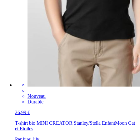
Nouveau
Durable
26,99 €
T-shirt bio MINI CREATOR Stanley/Stella Enfant
Moon Cat
et Étoiles
Par kirei-lily