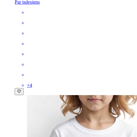
Par tsdesigns
+
4