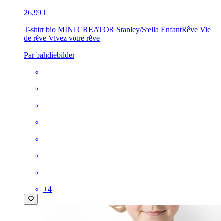
26,99 €
T-shirt bio MINI CREATOR Stanley/Stella Enfant
Rêve Vie
de rêve Vivez votre rêve
Par bahdiebilder
+
4