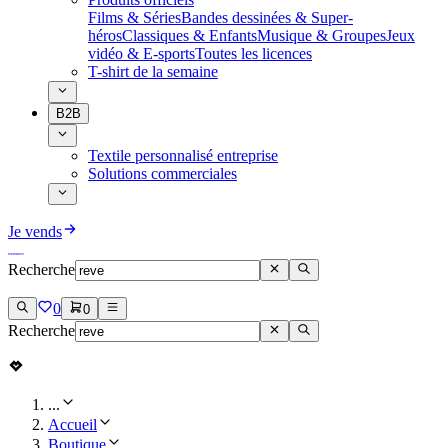
Films & Séries
Bandes dessinées & Super-
héros
Classiques & Enfants
Musique & Groupes
Jeux
vidéo & E-sports
Toutes les licences
T-shirt de la semaine
B2B
Textile personnalisé entreprise
Solutions commerciales
Je vends
Recherche
0
0
Recherche
...
Accueil
Boutique