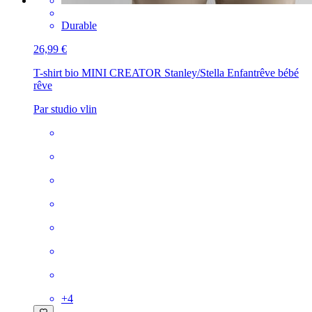
Durable
26,99 €
T-shirt bio MINI CREATOR Stanley/Stella Enfant
rêve bébé
rêve
Par studio vlin
+
4