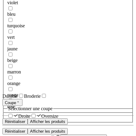
violet
bleu
turquoise
vert
jaune
beige
marron
orange
rouge
Durable
Broderie
Coupe
rose
Sélectionner une coupe
Droite
Oversize
Réinitialiser
Afficher les produits
Réinitialiser
Afficher les produits