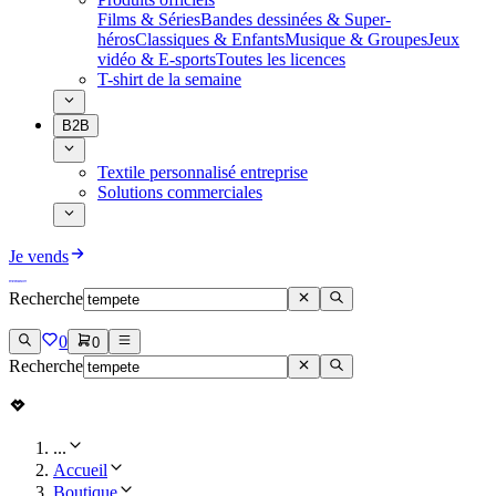
Films & Séries
Bandes dessinées & Super-
héros
Classiques & Enfants
Musique & Groupes
Jeux
vidéo & E-sports
Toutes les licences
T-shirt de la semaine
B2B
Textile personnalisé entreprise
Solutions commerciales
Je vends
Recherche
0
0
Recherche
...
Accueil
Boutique