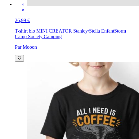
26,99 €
T-shirt bio MINI CREATOR Stanley/Stella Enfant
Storm
Camp Society Camping
Par Mooon