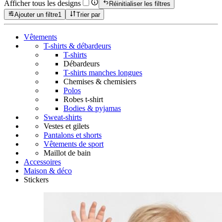
Afficher tous les designs
Réinitialiser les filtres
Ajouter un filtre
1
Trier par
Vêtements
T-shirts & débardeurs
T-shirts
Débardeurs
T-shirts manches longues
Chemises & chemisiers
Polos
Robes t-shirt
Bodies & pyjamas
Sweat-shirts
Vestes et gilets
Pantalons et shorts
Vêtements de sport
Maillot de bain
Accessoires
Maison & déco
Stickers