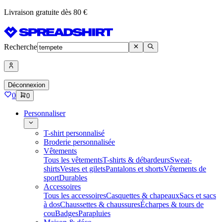
Livraison gratuite dès 80 €
Recherche
Déconnexion
0
0
Personnaliser
T-shirt personnalisé
Broderie personnalisée
Vêtements
Tous les vêtements
T-shirts & débardeurs
Sweat-
shirts
Vestes et gilets
Pantalons et shorts
Vêtements de
sport
Durables
Accessoires
Tous les accessoires
Casquettes & chapeaux
Sacs et sacs
à dos
Chaussettes & chaussures
Écharpes & tours de
cou
Badges
Parapluies