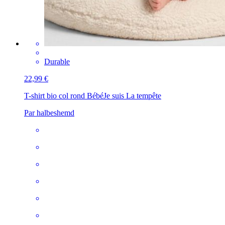
Durable
22,99 €
T-shirt bio col rond Bébé
Je suis La tempête
Par halbeshemd