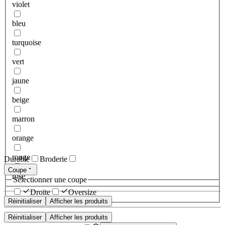
violet
bleu
turquoise
vert
jaune
beige
marron
orange
rouge
Durable
Broderie
Coupe
rose
Sélectionner une coupe
Droite
Oversize
Réinitialiser
Afficher les produits
Réinitialiser
Afficher les produits