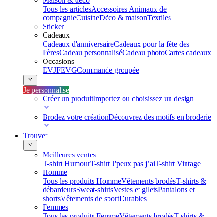
Maison & déco
Tous les articles
Accessoires Animaux de
compagnie
Cuisine
Déco & maison
Textiles
Sticker
Cadeaux
Cadeaux d'anniversaire
Cadeaux pour la fête des
Pères
Cadeau personnalisé
Cadeau photo
Cartes cadeaux
Occasions
EVJF
EVG
Commande groupée
Je personnalise
Créer un produit
Importez ou choisissez un design
Brodez votre création
Découvrez des motifs en broderie
Trouver
Meilleures ventes
T-shirt Humour
T-shirt J'peux pas j’ai
T-shirt Vintage
Homme
Tous les produits Homme
Vêtements brodés
T-shirts &
débardeurs
Sweat-shirts
Vestes et gilets
Pantalons et
shorts
Vêtements de sport
Durables
Femmes
Tous les produits Femme
Vêtements brodés
T-shirts &