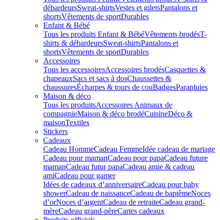
débardeurs
Sweat-shirts
Vestes et gilets
Pantalons et
shorts
Vêtements de sport
Durables
Enfant & Bébé
Tous les produits Enfant & Bébé
Vêtements brodés
T-
shirts & débardeurs
Sweat-shirts
Pantalons et
shorts
Vêtements de sport
Durables
Accessoires
Tous les accessoires
Accessoires brodés
Casquettes &
chapeaux
Sacs et sacs à dos
Chaussettes &
chaussures
Écharpes & tours de cou
Badges
Parapluies
Maison & déco
Tous les produits
Accessoires Animaux de
compagnie
Maison & déco brodé
Cuisine
Déco &
maison
Textiles
Stickers
Cadeaux
Cadeau Homme
Cadeau Femme
Idée cadeau de mariage​
Cadeau pour maman
Cadeau pour papa
Cadeau future
maman
Cadeau futur papa
Cadeau amie & cadeau
ami
Cadeau pour gamer
Idées de cadeaux d’anniversaire
Cadeau pour baby
shower
Cadeau de naissance
Cadeau de baptême
Noces
d’or
Noces d’argent
Cadeau de retraite
Cadeau grand-
mère
Cadeau grand-père
Cartes cadeaux
Produits officiels