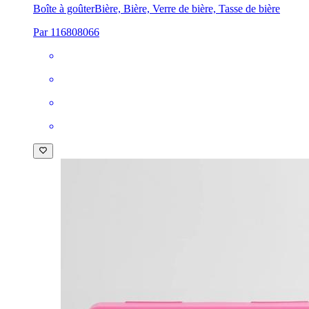
Boîte à goûter
Bière, Bière, Verre de bière, Tasse de bière
Par 116808066