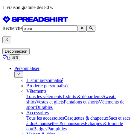
Livraison gratuite dès 80 €
Recherche
Déconnexion
0
0
Personnaliser
T-shirt personnalisé
Broderie personnalisée
Vêtements
Tous les vêtements
T-shirts & débardeurs
Sweat-
shirts
Vestes et gilets
Pantalons et shorts
Vêtements de
sport
Durables
Accessoires
Tous les accessoires
Casquettes & chapeaux
Sacs et sacs
à dos
Chaussettes & chaussures
Écharpes & tours de
cou
Badges
Parapluies