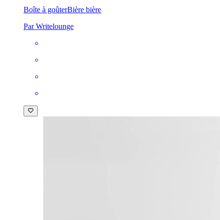
Boîte à goûter
Bière bière
Par Writelounge