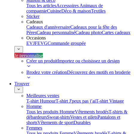
Maison & déco
Tous les articles
Accessoires Animaux de
compagnie
Cuisine
Déco & maison
Textiles
Sticker
Cadeaux
Cadeaux d'anniversaire
Cadeaux pour la fête des
Pères
Cadeau personnalisé
Cadeau photo
Cartes cadeaux
Occasions
EVJF
EVG
Commande groupée
Je personnalise
Créer un produit
Importez ou choisissez un design
Brodez votre création
Découvrez des motifs en broderie
Trouver
Meilleures ventes
T-shirt Humour
T-shirt J'peux pas j’ai
T-shirt Vintage
Homme
Tous les produits Homme
Vêtements brodés
T-shirts &
débardeurs
Sweat-shirts
Vestes et gilets
Pantalons et
shorts
Vêtements de sport
Durables
Femmes
Tous les produits Femme
Vêtements brodés
T-shirts &