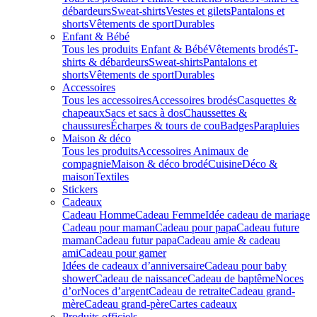
débardeurs
Sweat-shirts
Vestes et gilets
Pantalons et
shorts
Vêtements de sport
Durables
Enfant & Bébé
Tous les produits Enfant & Bébé
Vêtements brodés
T-
shirts & débardeurs
Sweat-shirts
Pantalons et
shorts
Vêtements de sport
Durables
Accessoires
Tous les accessoires
Accessoires brodés
Casquettes &
chapeaux
Sacs et sacs à dos
Chaussettes &
chaussures
Écharpes & tours de cou
Badges
Parapluies
Maison & déco
Tous les produits
Accessoires Animaux de
compagnie
Maison & déco brodé
Cuisine
Déco &
maison
Textiles
Stickers
Cadeaux
Cadeau Homme
Cadeau Femme
Idée cadeau de mariage​
Cadeau pour maman
Cadeau pour papa
Cadeau future
maman
Cadeau futur papa
Cadeau amie & cadeau
ami
Cadeau pour gamer
Idées de cadeaux d’anniversaire
Cadeau pour baby
shower
Cadeau de naissance
Cadeau de baptême
Noces
d’or
Noces d’argent
Cadeau de retraite
Cadeau grand-
mère
Cadeau grand-père
Cartes cadeaux
Produits officiels