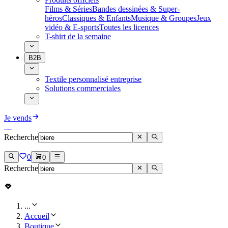
Films & Séries
Bandes dessinées & Super-
héros
Classiques & Enfants
Musique & Groupes
Jeux
vidéo & E-sports
Toutes les licences
T-shirt de la semaine
B2B
Textile personnalisé entreprise
Solutions commerciales
Je vends
Recherche
0
0
Recherche
...
Accueil
Boutique