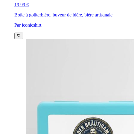
19,99 €
Boîte à goûter
bière, buveur de bière, bière artisanale
Par iconicshirt