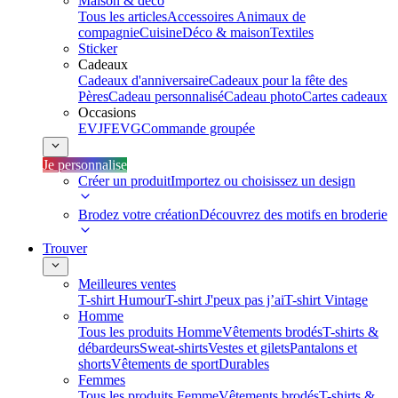
Maison & déco
Tous les articles
Accessoires Animaux de
compagnie
Cuisine
Déco & maison
Textiles
Sticker
Cadeaux
Cadeaux d'anniversaire
Cadeaux pour la fête des
Pères
Cadeau personnalisé
Cadeau photo
Cartes cadeaux
Occasions
EVJF
EVG
Commande groupée
Je personnalise
Créer un produit
Importez ou choisissez un design
Brodez votre création
Découvrez des motifs en broderie
Trouver
Meilleures ventes
T-shirt Humour
T-shirt J'peux pas j’ai
T-shirt Vintage
Homme
Tous les produits Homme
Vêtements brodés
T-shirts &
débardeurs
Sweat-shirts
Vestes et gilets
Pantalons et
shorts
Vêtements de sport
Durables
Femmes
Tous les produits Femme
Vêtements brodés
T-shirts &