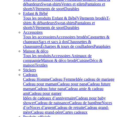
débardeurs
Sweat-shirts
Vestes et gilets
Pantalons et
shorts
Vêtements de sport
Durables
Enfant & Bébé
Tous les produits Enfant & Bébé
Vêtements brodés
T-
shirts & débardeurs
Sweat-shirts
Pantalons et
shorts
Vêtements de sport
Durables
Accessoires
Tous les accessoires
Accessoires brodés
Casquettes &
chapeaux
Sacs et sacs à dos
Chaussettes &
chaussures
Écharpes & tours de cou
Badges
Parapluies
Maison & déco
Tous les produits
Accessoires Animaux de
compagnie
Maison & déco brodé
Cuisine
Déco &
maison
Textiles
Stickers
Cadeaux
Cadeau Homme
Cadeau Femme
Idée cadeau de mariage​
Cadeau pour maman
Cadeau pour papa
Cadeau future
maman
Cadeau futur papa
Cadeau amie & cadeau
ami
Cadeau pour gamer
Idées de cadeaux d’anniversaire
Cadeau pour baby
shower
Cadeau de naissance
Cadeau de baptême
Noces
d’or
Noces d’argent
Cadeau de retraite
Cadeau grand-
mère
Cadeau grand-père
Cartes cadeaux
Produits officiels