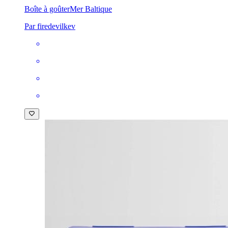
Boîte à goûter
Mer Baltique
Par firedevilkev