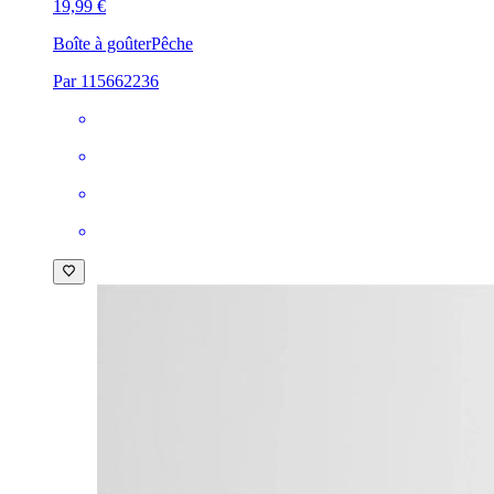
19,99 €
Boîte à goûter
Pêche
Par 115662236