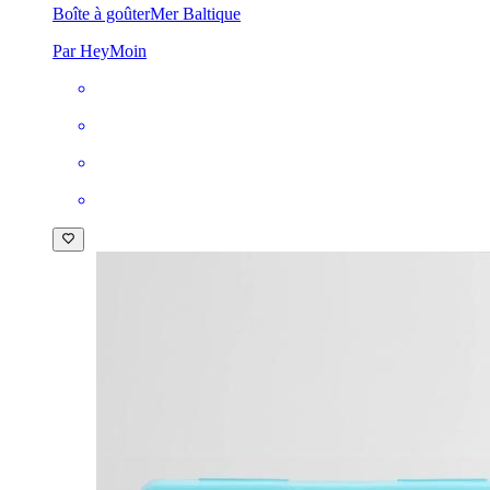
Boîte à goûter
Mer Baltique
Par HeyMoin