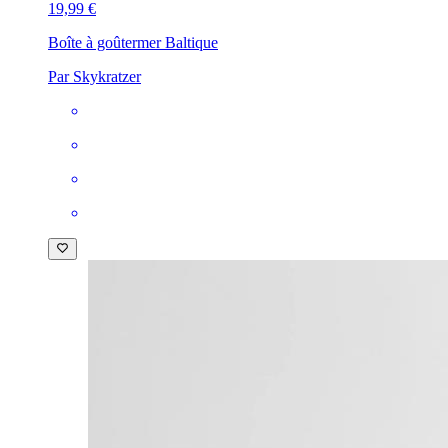
19,99 €
Boîte à goûter
mer Baltique
Par Skykratzer