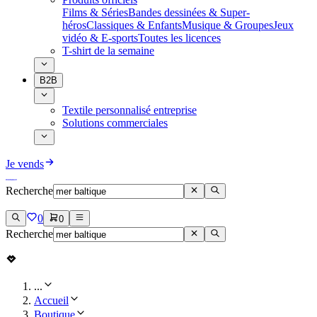
Films & Séries
Bandes dessinées & Super-
héros
Classiques & Enfants
Musique & Groupes
Jeux
vidéo & E-sports
Toutes les licences
T-shirt de la semaine
B2B
Textile personnalisé entreprise
Solutions commerciales
Je vends
Recherche
0
0
Recherche
...
Accueil
Boutique