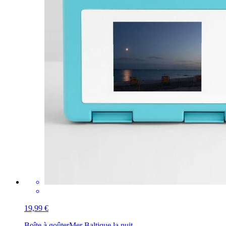
19,99 €
Boîte à goûter
Mer Baltique la nuit