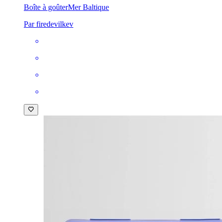
Boîte à goûter
Mer Baltique
Par firedevilkev