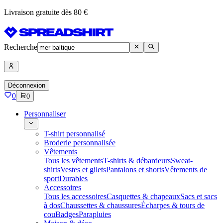
Livraison gratuite dès 80 €
Recherche
Déconnexion
0
0
Personnaliser
T-shirt personnalisé
Broderie personnalisée
Vêtements
Tous les vêtements
T-shirts & débardeurs
Sweat-
shirts
Vestes et gilets
Pantalons et shorts
Vêtements de
sport
Durables
Accessoires
Tous les accessoires
Casquettes & chapeaux
Sacs et sacs
à dos
Chaussettes & chaussures
Écharpes & tours de
cou
Badges
Parapluies