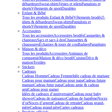
débardeurs
Sweat-shirts
Vestes et gilets
Pantalons et
shorts
Vêtements de sport
Durables
Enfant & Bébé
Tous les produits Enfant & Bébé
Vêtements brodés
T-
shirts & débardeurs
Sweat-shirts
Pantalons et
shorts
Vêtements de sport
Durables
Accessoires
Tous les accessoires
Accessoires brodés
Casquettes &
chapeaux
Sacs et sacs à dos
Chaussettes &
chaussures
Écharpes & tours de cou
Badges
Parapluies
Maison & déco
Tous les produits
Accessoires Animaux de
compagnie
Maison & déco brodé
Cuisine
Déco &
maison
Textiles
Stickers
Cadeaux
Cadeau Homme
Cadeau Femme
Idée cadeau de mariage​
Cadeau pour maman
Cadeau pour papa
Cadeau future
maman
Cadeau futur papa
Cadeau amie & cadeau
ami
Cadeau pour gamer
Idées de cadeaux d’anniversaire
Cadeau pour baby
shower
Cadeau de naissance
Cadeau de baptême
Noces
d’or
Noces d’argent
Cadeau de retraite
Cadeau grand-
mère
Cadeau grand-père
Cartes cadeaux
Produits officiels