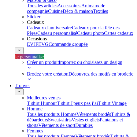
Maison & déco
Tous les articles
Accessoires Animaux de
compagnie
Cuisine
Déco & maison
Textiles
Sticker
Cadeaux
Cadeaux d'anniversaire
Cadeaux pour la fête des
Pères
Cadeau personnalisé
Cadeau photo
Cartes cadeaux
Occasions
EVJF
EVG
Commande groupée
Je personnalise
Créer un produit
Importez ou choisissez un design
Brodez votre création
Découvrez des motifs en broderie
Trouver
Meilleures ventes
T-shirt Humour
T-shirt J'peux pas j’ai
T-shirt Vintage
Homme
Tous les produits Homme
Vêtements brodés
T-shirts &
débardeurs
Sweat-shirts
Vestes et gilets
Pantalons et
shorts
Vêtements de sport
Durables
Femmes
Tous les produits Femme
Vêtements brodés
T-shirts &