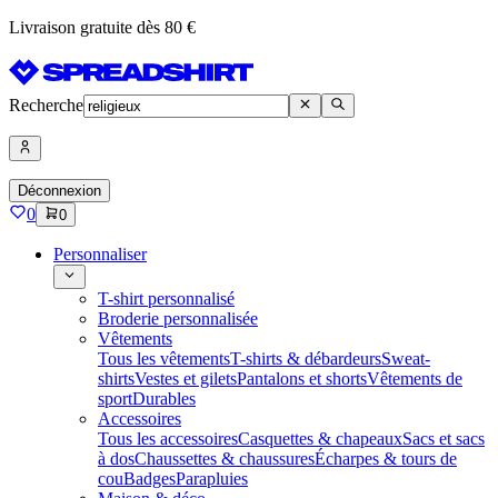
Livraison gratuite dès 80 €
Recherche
Déconnexion
0
0
Personnaliser
T-shirt personnalisé
Broderie personnalisée
Vêtements
Tous les vêtements
T-shirts & débardeurs
Sweat-
shirts
Vestes et gilets
Pantalons et shorts
Vêtements de
sport
Durables
Accessoires
Tous les accessoires
Casquettes & chapeaux
Sacs et sacs
à dos
Chaussettes & chaussures
Écharpes & tours de
cou
Badges
Parapluies