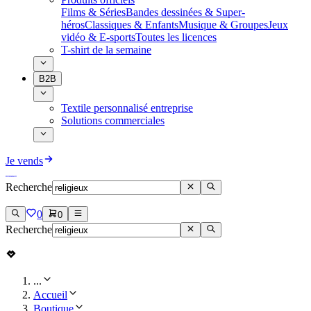
Films & Séries
Bandes dessinées & Super-
héros
Classiques & Enfants
Musique & Groupes
Jeux
vidéo & E-sports
Toutes les licences
T-shirt de la semaine
B2B
Textile personnalisé entreprise
Solutions commerciales
Je vends
Recherche
0
0
Recherche
...
Accueil
Boutique