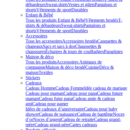
débardeurs
Sweat-shirts
Vestes et gilets
Pantalons et
shorts
Vêtements de sport
Durables
Enfant & Bébé
Tous les produits Enfant & Bébé
Vêtements brodés
T-
shirts & débardeurs
Sweat-shirts
Pantalons et
shorts
Vêtements de sport
Durables
Accessoires
Tous les accessoires
Accessoires brodés
Casquettes &
chapeaux
Sacs et sacs à dos
Chaussettes &
chaussures
Écharpes & tours de cou
Badges
Parapluies
Maison & déco
Tous les produits
Accessoires Animaux de
compagnie
Maison & déco brodé
Cuisine
Déco &
maison
Textiles
Stickers
Cadeaux
Cadeau Homme
Cadeau Femme
Idée cadeau de mariage​
Cadeau pour maman
Cadeau pour papa
Cadeau future
maman
Cadeau futur papa
Cadeau amie & cadeau
ami
Cadeau pour gamer
Idées de cadeaux d’anniversaire
Cadeau pour baby
shower
Cadeau de naissance
Cadeau de baptême
Noces
d’or
Noces d’argent
Cadeau de retraite
Cadeau grand-
mère
Cadeau grand-père
Cartes cadeaux
Produits officiels