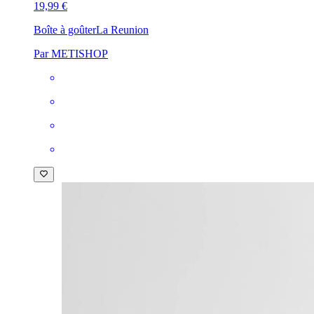
19,99 €
Boîte à goûter
La Reunion
Par METISHOP