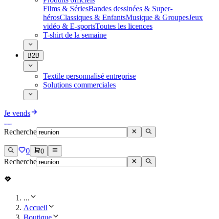
Films & Séries
Bandes dessinées & Super-
héros
Classiques & Enfants
Musique & Groupes
Jeux
vidéo & E-sports
Toutes les licences
T-shirt de la semaine
B2B
Textile personnalisé entreprise
Solutions commerciales
Je vends
Recherche
0
0
Recherche
...
Accueil
Boutique