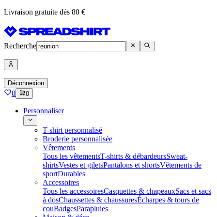
Livraison gratuite dès 80 €
Recherche
Déconnexion
0
0
Personnaliser
T-shirt personnalisé
Broderie personnalisée
Vêtements
Tous les vêtements
T-shirts & débardeurs
Sweat-
shirts
Vestes et gilets
Pantalons et shorts
Vêtements de
sport
Durables
Accessoires
Tous les accessoires
Casquettes & chapeaux
Sacs et sacs
à dos
Chaussettes & chaussures
Écharpes & tours de
cou
Badges
Parapluies