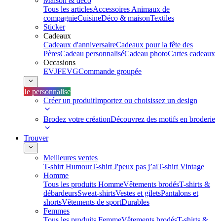
Maison & déco
Tous les articles
Accessoires Animaux de
compagnie
Cuisine
Déco & maison
Textiles
Sticker
Cadeaux
Cadeaux d'anniversaire
Cadeaux pour la fête des
Pères
Cadeau personnalisé
Cadeau photo
Cartes cadeaux
Occasions
EVJF
EVG
Commande groupée
Je personnalise
Créer un produit
Importez ou choisissez un design
Brodez votre création
Découvrez des motifs en broderie
Trouver
Meilleures ventes
T-shirt Humour
T-shirt J'peux pas j’ai
T-shirt Vintage
Homme
Tous les produits Homme
Vêtements brodés
T-shirts &
débardeurs
Sweat-shirts
Vestes et gilets
Pantalons et
shorts
Vêtements de sport
Durables
Femmes
Tous les produits Femme
Vêtements brodés
T-shirts &