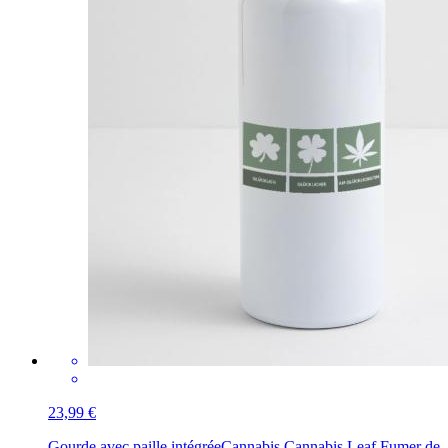
23,99 €
Gourde avec paille intégrée
Cannabis Cannabis Leaf Fumer de