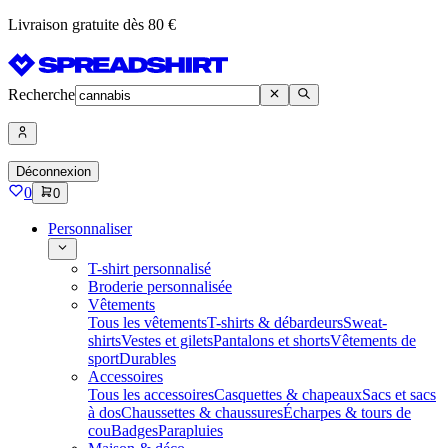
Livraison gratuite dès 80 €
Recherche
Déconnexion
0
0
Personnaliser
T-shirt personnalisé
Broderie personnalisée
Vêtements
Tous les vêtements
T-shirts & débardeurs
Sweat-
shirts
Vestes et gilets
Pantalons et shorts
Vêtements de
sport
Durables
Accessoires
Tous les accessoires
Casquettes & chapeaux
Sacs et sacs
à dos
Chaussettes & chaussures
Écharpes & tours de
cou
Badges
Parapluies