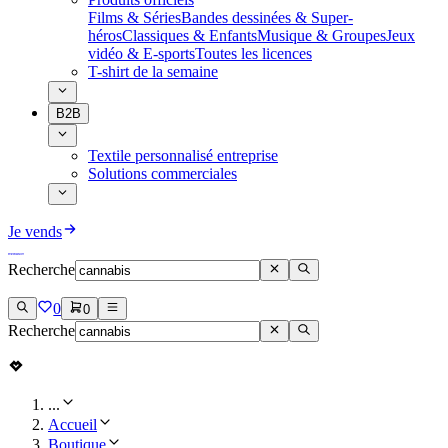
Films & Séries
Bandes dessinées & Super-
héros
Classiques & Enfants
Musique & Groupes
Jeux
vidéo & E-sports
Toutes les licences
T-shirt de la semaine
B2B
Textile personnalisé entreprise
Solutions commerciales
Je vends
Recherche
0
0
Recherche
...
Accueil
Boutique