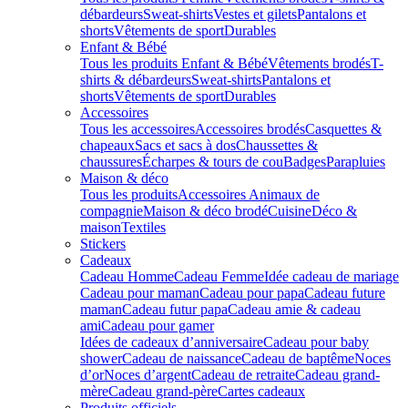
débardeurs
Sweat-shirts
Vestes et gilets
Pantalons et
shorts
Vêtements de sport
Durables
Enfant & Bébé
Tous les produits Enfant & Bébé
Vêtements brodés
T-
shirts & débardeurs
Sweat-shirts
Pantalons et
shorts
Vêtements de sport
Durables
Accessoires
Tous les accessoires
Accessoires brodés
Casquettes &
chapeaux
Sacs et sacs à dos
Chaussettes &
chaussures
Écharpes & tours de cou
Badges
Parapluies
Maison & déco
Tous les produits
Accessoires Animaux de
compagnie
Maison & déco brodé
Cuisine
Déco &
maison
Textiles
Stickers
Cadeaux
Cadeau Homme
Cadeau Femme
Idée cadeau de mariage​
Cadeau pour maman
Cadeau pour papa
Cadeau future
maman
Cadeau futur papa
Cadeau amie & cadeau
ami
Cadeau pour gamer
Idées de cadeaux d’anniversaire
Cadeau pour baby
shower
Cadeau de naissance
Cadeau de baptême
Noces
d’or
Noces d’argent
Cadeau de retraite
Cadeau grand-
mère
Cadeau grand-père
Cartes cadeaux
Produits officiels