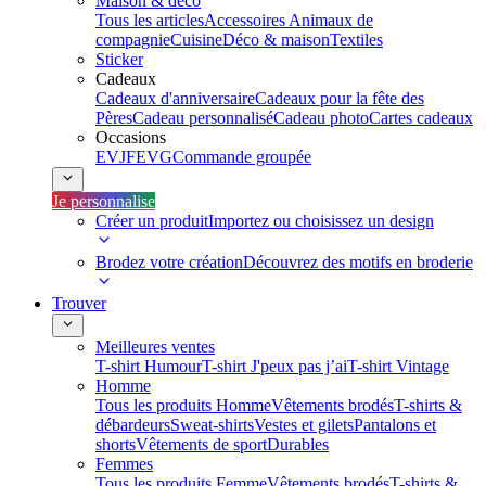
Maison & déco
Tous les articles
Accessoires Animaux de
compagnie
Cuisine
Déco & maison
Textiles
Sticker
Cadeaux
Cadeaux d'anniversaire
Cadeaux pour la fête des
Pères
Cadeau personnalisé
Cadeau photo
Cartes cadeaux
Occasions
EVJF
EVG
Commande groupée
Je personnalise
Créer un produit
Importez ou choisissez un design
Brodez votre création
Découvrez des motifs en broderie
Trouver
Meilleures ventes
T-shirt Humour
T-shirt J'peux pas j’ai
T-shirt Vintage
Homme
Tous les produits Homme
Vêtements brodés
T-shirts &
débardeurs
Sweat-shirts
Vestes et gilets
Pantalons et
shorts
Vêtements de sport
Durables
Femmes
Tous les produits Femme
Vêtements brodés
T-shirts &