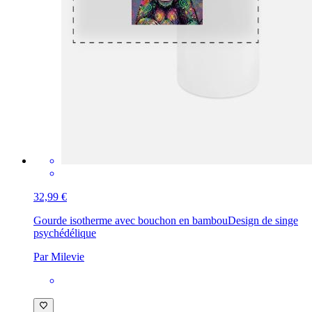
32,99 €
Gourde isotherme avec bouchon en bambou
Design de singe
psychédélique
Par Milevie