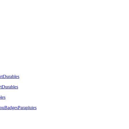
rt
Durables
t
Durables
les
cou
Badges
Parapluies