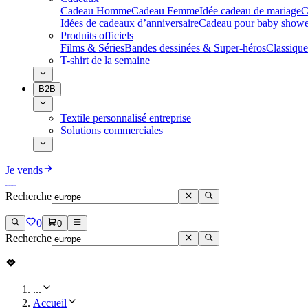
Cadeau Homme
Cadeau Femme
Idée cadeau de mariage​
C
Idées de cadeaux d’anniversaire
Cadeau pour baby showe
Produits officiels
Films & Séries
Bandes dessinées & Super-héros
Classique
T-shirt de la semaine
B2B
Textile personnalisé entreprise
Solutions commerciales
Je vends
Recherche
0
0
Recherche
...
Accueil