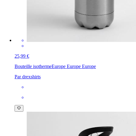
25,99 €
Bouteille isotherme
Europe Europe Europe
Par drexshirts