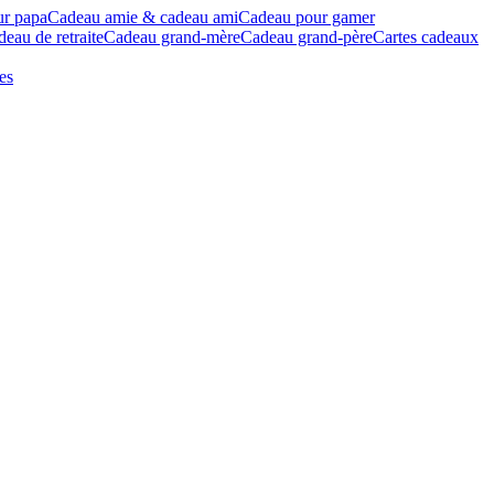
ur papa
Cadeau amie & cadeau ami
Cadeau pour gamer
eau de retraite
Cadeau grand-mère
Cadeau grand-père
Cartes cadeaux
es