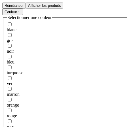
Réinitialiser
Afficher les produits
Couleur
Sélectionner une couleur
blanc
gris
noir
bleu
turquoise
vert
marron
orange
rouge
rose