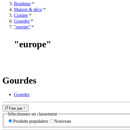
Boutique
Maison & déco
Cuisine
Gourdes
"europe"
"
europe
"
Gourdes
Gourdes
Trier par
Sélectionner un classement
Produits populaires
Nouveau