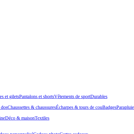
es et gilets
Pantalons et shorts
Vêtements de sport
Durables
à dos
Chaussettes & chaussures
Écharpes & tours de cou
Badges
Parapluie
ine
Déco & maison
Textiles