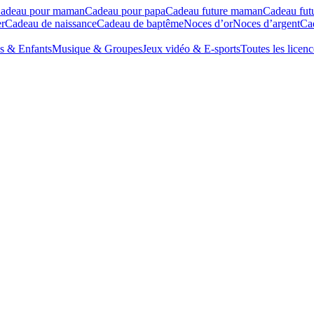
adeau pour maman
Cadeau pour papa
Cadeau future maman
Cadeau fut
r
Cadeau de naissance
Cadeau de baptême
Noces d’or
Noces d’argent
Cad
s & Enfants
Musique & Groupes
Jeux vidéo & E-sports
Toutes les licenc