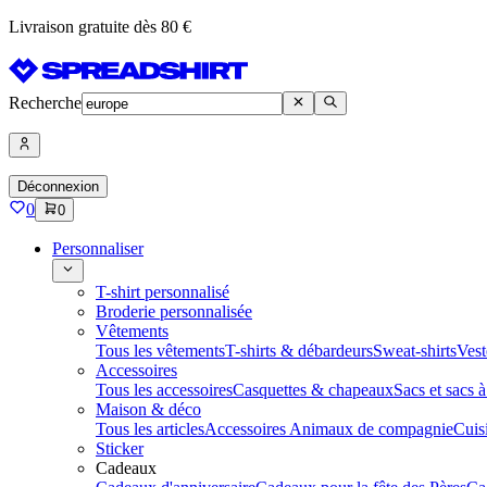
Livraison gratuite dès 80 €
Recherche
Déconnexion
0
0
Personnaliser
T-shirt personnalisé
Broderie personnalisée
Vêtements
Tous les vêtements
T-shirts & débardeurs
Sweat-shirts
Vest
Accessoires
Tous les accessoires
Casquettes & chapeaux
Sacs et sacs 
Maison & déco
Tous les articles
Accessoires Animaux de compagnie
Cuis
Sticker
Cadeaux