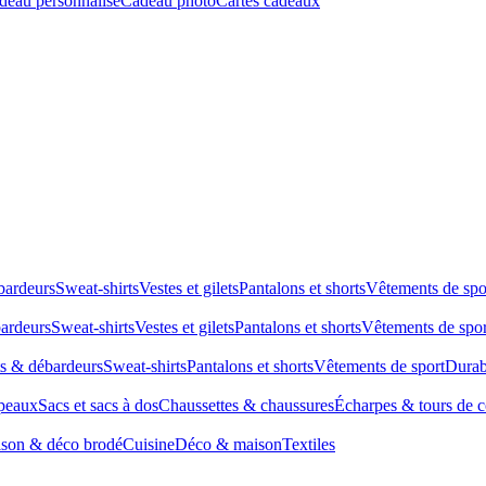
deau personnalisé
Cadeau photo
Cartes cadeaux
bardeurs
Sweat-shirts
Vestes et gilets
Pantalons et shorts
Vêtements de spo
bardeurs
Sweat-shirts
Vestes et gilets
Pantalons et shorts
Vêtements de spor
ts & débardeurs
Sweat-shirts
Pantalons et shorts
Vêtements de sport
Durab
peaux
Sacs et sacs à dos
Chaussettes & chaussures
Écharpes & tours de 
son & déco brodé
Cuisine
Déco & maison
Textiles