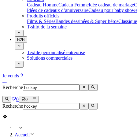
Cadeau Homme
Cadeau Femme
Idée cadeau de mariage​
C
Idées de cadeaux d’anniversaire
Cadeau pour baby showe
Produits officiels
Films & Séries
Bandes dessinées & Super-héros
Classique
T-shirt de la semaine
B2B
Textile personnalisé entreprise
Solutions commerciales
Je vends
Recherche
0
0
Recherche
...
Accueil