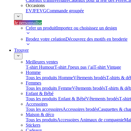
Cadeaux d'anniversaire
Cadeaux pour la fête des Pères
Ca
Occasions
EVJF
EVG
Commande groupée
Je personnalise
Créer un produit
Importez ou choisissez un design
Brodez votre création
Découvrez des motifs en broderie
Trouver
Meilleures ventes
T-shirt Humour
T-shirt J'peux pas j’ai
T-shirt Vintage
Homme
Tous les produits Homme
Vêtements brodés
T-shirts & dé
Femmes
Tous les produits Femme
Vêtements brodés
T-shirts & dé
Enfant & Bébé
Tous les produits Enfant & Bébé
Vêtements brodés
T-shir
Accessoires
Tous les accessoires
Accessoires brodés
Casquettes & cha
Maison & déco
Tous les produits
Accessoires Animaux de compagnie
Mai
Stickers
Cadeaux