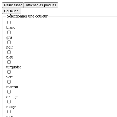
Réinitialiser
Afficher les produits
Couleur
Sélectionner une couleur
blanc
gris
noir
bleu
turquoise
vert
marron
orange
rouge
rose