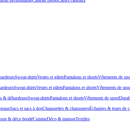
deau personnalisé
Cadeau photo
Cartes cadeaux
bardeurs
Sweat-shirts
Vestes et gilets
Pantalons et shorts
Vêtements de spo
bardeurs
Sweat-shirts
Vestes et gilets
Pantalons et shorts
Vêtements de spor
ts & débardeurs
Sweat-shirts
Pantalons et shorts
Vêtements de sport
Durab
peaux
Sacs et sacs à dos
Chaussettes & chaussures
Écharpes & tours de 
son & déco brodé
Cuisine
Déco & maison
Textiles