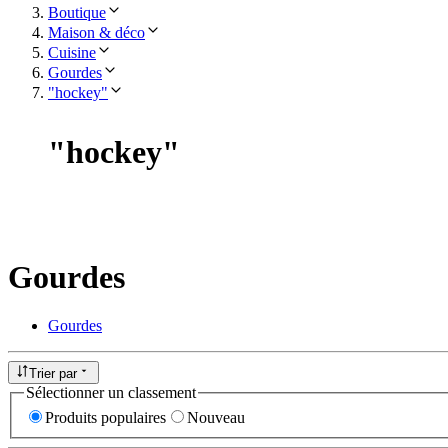
Boutique
Maison & déco
Cuisine
Gourdes
"hockey"
"
hockey
"
Gourdes
Gourdes
Trier par
Sélectionner un classement
Produits populaires
Nouveau