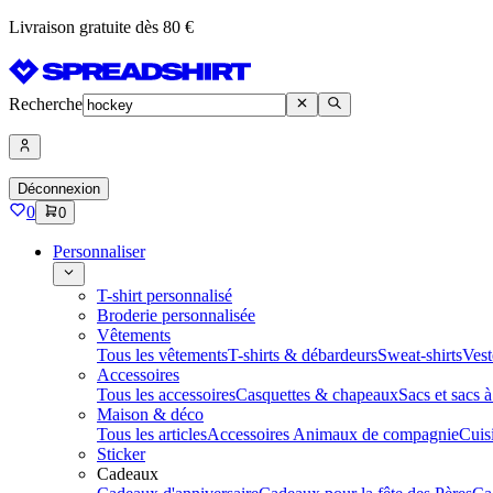
Livraison gratuite dès 80 €
Recherche
Déconnexion
0
0
Personnaliser
T-shirt personnalisé
Broderie personnalisée
Vêtements
Tous les vêtements
T-shirts & débardeurs
Sweat-shirts
Vest
Accessoires
Tous les accessoires
Casquettes & chapeaux
Sacs et sacs 
Maison & déco
Tous les articles
Accessoires Animaux de compagnie
Cuis
Sticker
Cadeaux