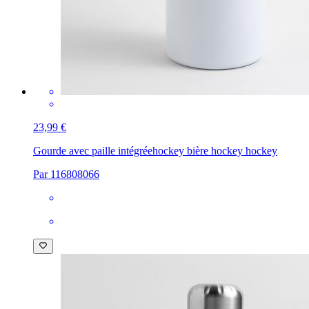
23,99 €
Gourde avec paille intégrée
hockey bière hockey hockey
Par 116808066