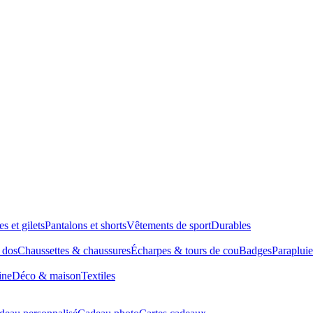
es et gilets
Pantalons et shorts
Vêtements de sport
Durables
à dos
Chaussettes & chaussures
Écharpes & tours de cou
Badges
Parapluie
ine
Déco & maison
Textiles