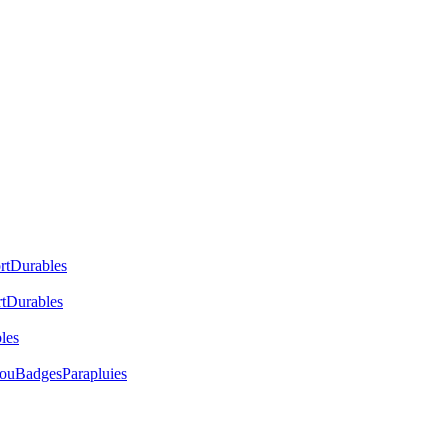
rt
Durables
t
Durables
les
cou
Badges
Parapluies