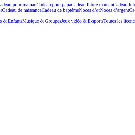
adeau pour maman
Cadeau pour papa
Cadeau future maman
Cadeau fut
r
Cadeau de naissance
Cadeau de baptême
Noces d’or
Noces d’argent
Cad
s & Enfants
Musique & Groupes
Jeux vidéo & E-sports
Toutes les licenc