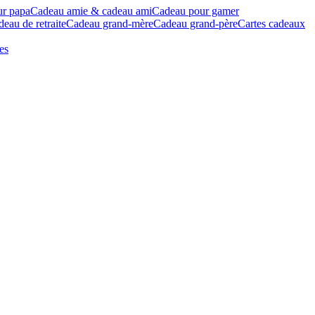
ur papa
Cadeau amie & cadeau ami
Cadeau pour gamer
eau de retraite
Cadeau grand-mère
Cadeau grand-père
Cartes cadeaux
es