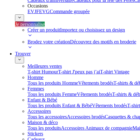
Cadeaux d'anniversaire
Cadeaux pour la fête des Pères
Ca
Occasions
EVJF
EVG
Commande groupée
Je personnalise
Créer un produit
Importez ou choisissez un design
Brodez votre création
Découvrez des motifs en broderie
Trouver
Meilleures ventes
T-shirt Humour
T-shirt J'peux pas j’ai
T-shirt Vintage
Homme
Tous les produits Homme
Vêtements brodés
T-shirts & dé
Femmes
Tous les produits Femme
Vêtements brodés
T-shirts & dé
Enfant & Bébé
Tous les produits Enfant & Bébé
Vêtements brodés
T-shir
Accessoires
Tous les accessoires
Accessoires brodés
Casquettes & cha
Maison & déco
Tous les produits
Accessoires Animaux de compagnie
Mai
Stickers
Cadeaux