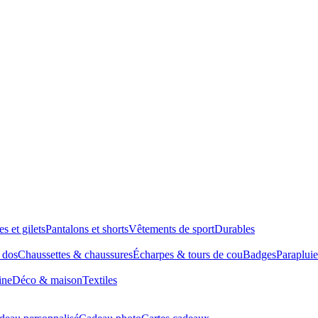
es et gilets
Pantalons et shorts
Vêtements de sport
Durables
à dos
Chaussettes & chaussures
Écharpes & tours de cou
Badges
Parapluie
ine
Déco & maison
Textiles