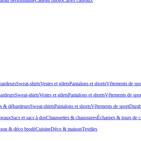
deau personnalisé
Cadeau photo
Cartes cadeaux
bardeurs
Sweat-shirts
Vestes et gilets
Pantalons et shorts
Vêtements de spo
bardeurs
Sweat-shirts
Vestes et gilets
Pantalons et shorts
Vêtements de spor
ts & débardeurs
Sweat-shirts
Pantalons et shorts
Vêtements de sport
Durab
peaux
Sacs et sacs à dos
Chaussettes & chaussures
Écharpes & tours de 
son & déco brodé
Cuisine
Déco & maison
Textiles