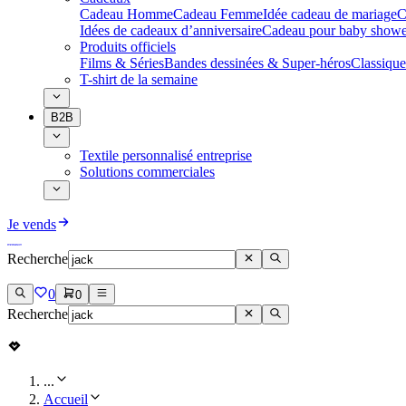
Cadeau Homme
Cadeau Femme
Idée cadeau de mariage​
C
Idées de cadeaux d’anniversaire
Cadeau pour baby showe
Produits officiels
Films & Séries
Bandes dessinées & Super-héros
Classique
T-shirt de la semaine
B2B
Textile personnalisé entreprise
Solutions commerciales
Je vends
Recherche
0
0
Recherche
...
Accueil