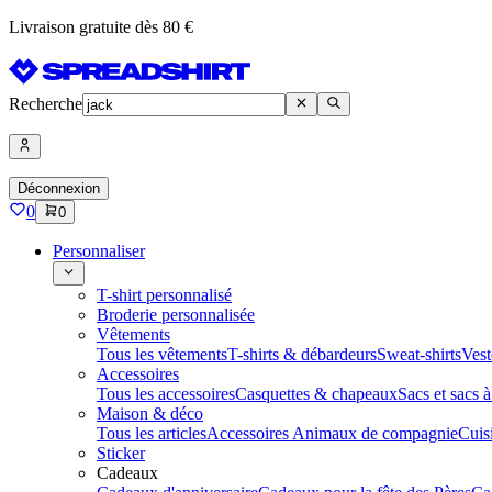
Livraison gratuite dès 80 €
Recherche
Déconnexion
0
0
Personnaliser
T-shirt personnalisé
Broderie personnalisée
Vêtements
Tous les vêtements
T-shirts & débardeurs
Sweat-shirts
Vest
Accessoires
Tous les accessoires
Casquettes & chapeaux
Sacs et sacs 
Maison & déco
Tous les articles
Accessoires Animaux de compagnie
Cuis
Sticker
Cadeaux