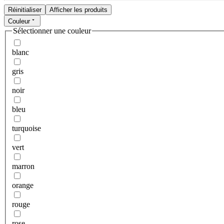
Réinitialiser
Afficher les produits
Couleur
Sélectionner une couleur
blanc
gris
noir
bleu
turquoise
vert
marron
orange
rouge
rose