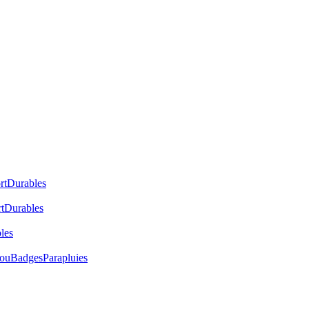
rt
Durables
t
Durables
les
cou
Badges
Parapluies