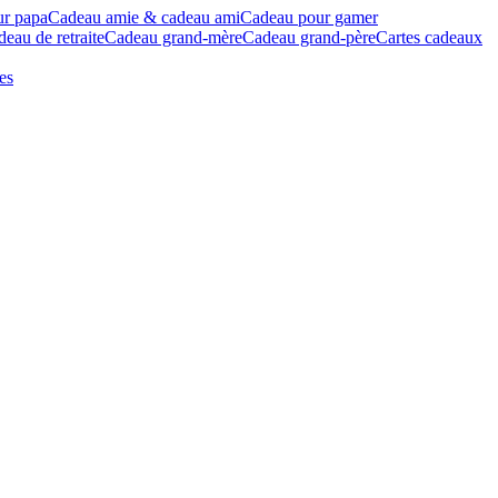
ur papa
Cadeau amie & cadeau ami
Cadeau pour gamer
eau de retraite
Cadeau grand-mère
Cadeau grand-père
Cartes cadeaux
es