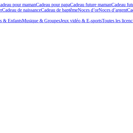
adeau pour maman
Cadeau pour papa
Cadeau future maman
Cadeau fut
r
Cadeau de naissance
Cadeau de baptême
Noces d’or
Noces d’argent
Cad
s & Enfants
Musique & Groupes
Jeux vidéo & E-sports
Toutes les licenc