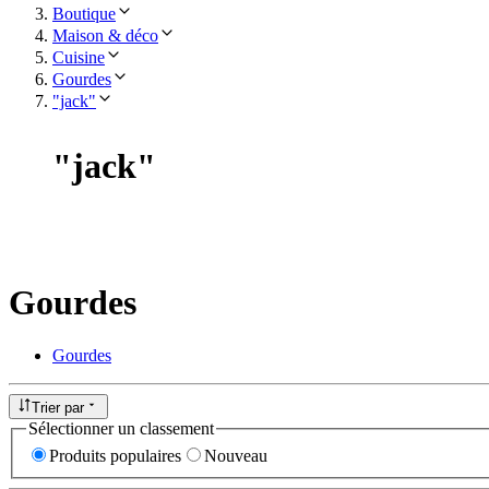
Boutique
Maison & déco
Cuisine
Gourdes
"jack"
"
jack
"
Gourdes
Gourdes
Trier par
Sélectionner un classement
Produits populaires
Nouveau