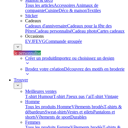
Maison & déco
Tous les articles
Accessoires Animaux de
compagnie
Cuisine
Déco & maison
Textiles
Sticker
Cadeaux
Cadeaux d'anniversaire
Cadeaux pour la fête des
Pères
Cadeau personnalisé
Cadeau photo
Cartes cadeaux
Occasions
EVJF
EVG
Commande groupée
Je personnalise
Créer un produit
Importez ou choisissez un design
Brodez votre création
Découvrez des motifs en broderie
Trouver
Meilleures ventes
T-shirt Humour
T-shirt J'peux pas j’ai
T-shirt Vintage
Homme
Tous les produits Homme
Vêtements brodés
T-shirts &
débardeurs
Sweat-shirts
Vestes et gilets
Pantalons et
shorts
Vêtements de sport
Durables
Femmes
Tous les produits Femme
Vêtements brodés
T-shirts &