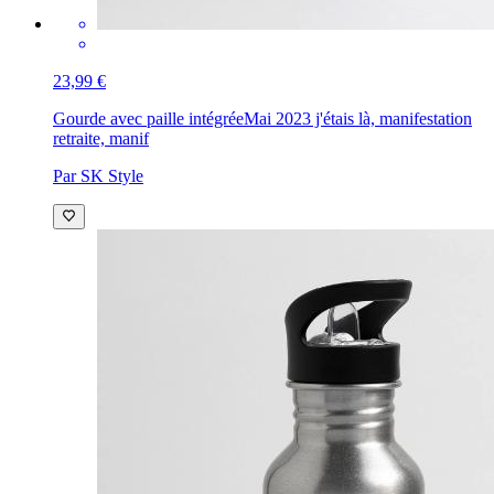
23,99 €
Gourde avec paille intégrée
Mai 2023 j'étais là, manifestation
retraite, manif
Par SK Style