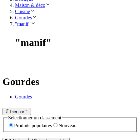
Maison & déco
Cuisine
Gourdes
"manif"
"
manif
"
Gourdes
Gourdes
Trier par
Sélectionner un classement
Produits populaires
Nouveau