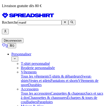
Livraison gratuite dès 80 €
Recherche
Déconnexion
0
0
Personnaliser
T-shirt personnalisé
Broderie personnalisée
Vêtements
Tous les vêtements
T-shirts & débardeurs
Sweat-
shirts
Vestes et gilets
Pantalons et shorts
Vêtements de
sport
Durables
Accessoires
Tous les accessoires
Casquettes & chapeaux
Sacs et sacs
à dos
Chaussettes & chaussures
Écharpes & tours de
cou
Badges
Parapluies