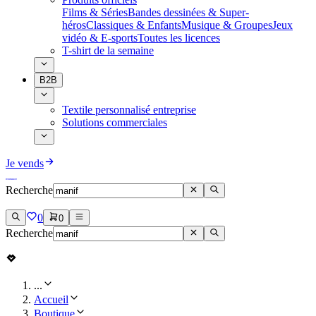
Films & Séries
Bandes dessinées & Super-
héros
Classiques & Enfants
Musique & Groupes
Jeux
vidéo & E-sports
Toutes les licences
T-shirt de la semaine
B2B
Textile personnalisé entreprise
Solutions commerciales
Je vends
Recherche
0
0
Recherche
...
Accueil
Boutique