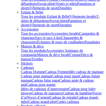
débardeurs
Sweat-shirts
Vestes et gilets
Pantalons et
shorts
Vêtements de sport
Durables
Enfant & Bébé
Tous les produits Enfant & Bébé
Vêtements brodés
T-
shirts & débardeurs
Sweat-shirts
Pantalons et
shorts
Vêtements de sport
Durables
Accessoires
Tous les accessoires
Accessoires brodés
Casquettes &
chapeaux
Sacs et sacs à dos
Chaussettes &
chaussures
Écharpes & tours de cou
Badges
Parapluies
Maison & déco
Tous les produits
Accessoires Animaux de
compagnie
Maison & déco brodé
Cuisine
Déco &
maison
Textiles
Stickers
Cadeaux
Cadeau Homme
Cadeau Femme
Idée cadeau de mariage​
Cadeau pour maman
Cadeau pour papa
Cadeau future
maman
Cadeau futur papa
Cadeau amie & cadeau
ami
Cadeau pour gamer
Idées de cadeaux d’anniversaire
Cadeau pour baby
shower
Cadeau de naissance
Cadeau de baptême
Noces
d’or
Noces d’argent
Cadeau de retraite
Cadeau grand-
mère
Cadeau grand-père
Cartes cadeaux
Produits officiels