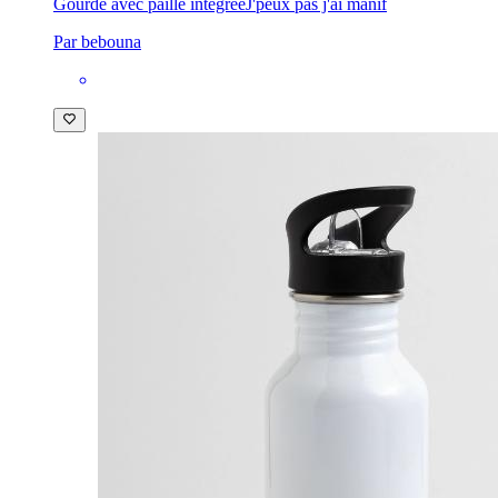
Gourde avec paille intégrée
J'peux pas j'ai manif
Par bebouna