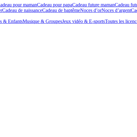
adeau pour maman
Cadeau pour papa
Cadeau future maman
Cadeau fut
r
Cadeau de naissance
Cadeau de baptême
Noces d’or
Noces d’argent
Cad
s & Enfants
Musique & Groupes
Jeux vidéo & E-sports
Toutes les licenc