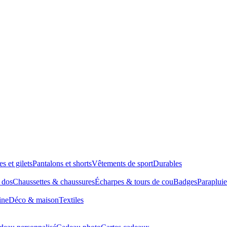
es et gilets
Pantalons et shorts
Vêtements de sport
Durables
à dos
Chaussettes & chaussures
Écharpes & tours de cou
Badges
Parapluie
ine
Déco & maison
Textiles