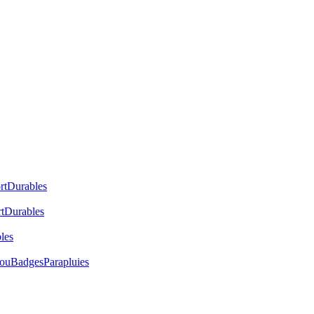
rt
Durables
t
Durables
les
cou
Badges
Parapluies