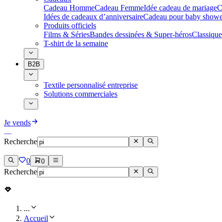
Cadeau Homme
Cadeau Femme
Idée cadeau de mariage​
C
Idées de cadeaux d’anniversaire
Cadeau pour baby showe
Produits officiels
Films & Séries
Bandes dessinées & Super-héros
Classique
T-shirt de la semaine
B2B
Textile personnalisé entreprise
Solutions commerciales
Je vends
Recherche
0
0
Recherche
...
Accueil