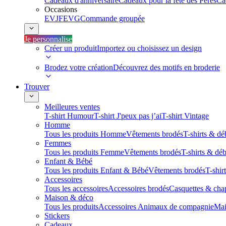
Cadeaux d'anniversaire
Cadeaux pour la fête des Pères
Ca
Occasions
EVJF
EVG
Commande groupée
Je personnalise
Créer un produit
Importez ou choisissez un design
Brodez votre création
Découvrez des motifs en broderie
Trouver
Meilleures ventes
T-shirt Humour
T-shirt J'peux pas j’ai
T-shirt Vintage
Homme
Tous les produits Homme
Vêtements brodés
T-shirts & dé
Femmes
Tous les produits Femme
Vêtements brodés
T-shirts & dé
Enfant & Bébé
Tous les produits Enfant & Bébé
Vêtements brodés
T-shir
Accessoires
Tous les accessoires
Accessoires brodés
Casquettes & cha
Maison & déco
Tous les produits
Accessoires Animaux de compagnie
Mai
Stickers
Cadeaux