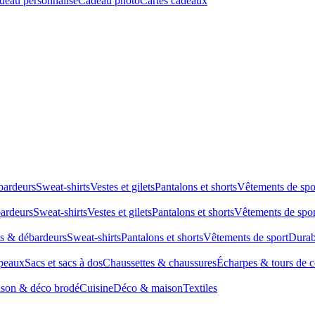
deau personnalisé
Cadeau photo
Cartes cadeaux
bardeurs
Sweat-shirts
Vestes et gilets
Pantalons et shorts
Vêtements de spo
bardeurs
Sweat-shirts
Vestes et gilets
Pantalons et shorts
Vêtements de spor
ts & débardeurs
Sweat-shirts
Pantalons et shorts
Vêtements de sport
Durab
peaux
Sacs et sacs à dos
Chaussettes & chaussures
Écharpes & tours de 
son & déco brodé
Cuisine
Déco & maison
Textiles