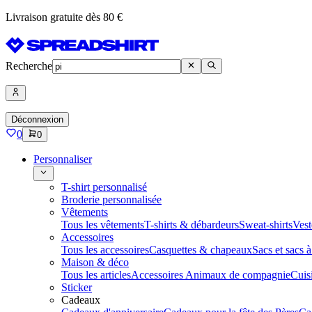
Livraison gratuite dès 80 €
Recherche
Déconnexion
0
0
Personnaliser
T-shirt personnalisé
Broderie personnalisée
Vêtements
Tous les vêtements
T-shirts & débardeurs
Sweat-shirts
Vest
Accessoires
Tous les accessoires
Casquettes & chapeaux
Sacs et sacs 
Maison & déco
Tous les articles
Accessoires Animaux de compagnie
Cuis
Sticker
Cadeaux