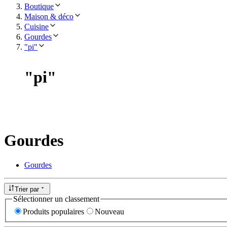
Boutique
Maison & déco
Cuisine
Gourdes
"pi"
"
pi
"
Gourdes
Gourdes
Trier par
Sélectionner un classement
Produits populaires
Nouveau