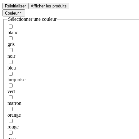
Réinitialiser
Afficher les produits
Couleur
Sélectionner une couleur
blanc
gris
noir
bleu
turquoise
vert
marron
orange
rouge
rose