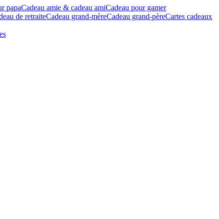
ur papa
Cadeau amie & cadeau ami
Cadeau pour gamer
eau de retraite
Cadeau grand-mère
Cadeau grand-père
Cartes cadeaux
es