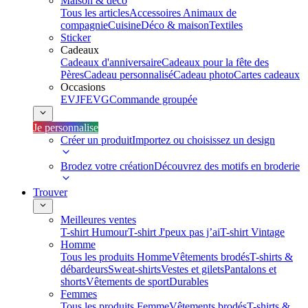
Maison & déco
Tous les articles
Accessoires Animaux de
compagnie
Cuisine
Déco & maison
Textiles
Sticker
Cadeaux
Cadeaux d'anniversaire
Cadeaux pour la fête des
Pères
Cadeau personnalisé
Cadeau photo
Cartes cadeaux
Occasions
EVJF
EVG
Commande groupée
Je personnalise
Créer un produit
Importez ou choisissez un design
Brodez votre création
Découvrez des motifs en broderie
Trouver
Meilleures ventes
T-shirt Humour
T-shirt J'peux pas j’ai
T-shirt Vintage
Homme
Tous les produits Homme
Vêtements brodés
T-shirts &
débardeurs
Sweat-shirts
Vestes et gilets
Pantalons et
shorts
Vêtements de sport
Durables
Femmes
Tous les produits Femme
Vêtements brodés
T-shirts &