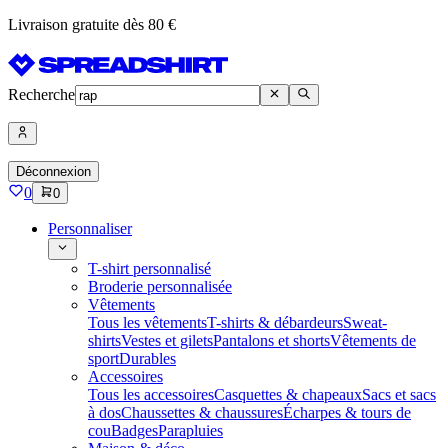
Livraison gratuite dès 80 €
Recherche
Déconnexion
0
0
Personnaliser
T-shirt personnalisé
Broderie personnalisée
Vêtements
Tous les vêtements
T-shirts & débardeurs
Sweat-
shirts
Vestes et gilets
Pantalons et shorts
Vêtements de
sport
Durables
Accessoires
Tous les accessoires
Casquettes & chapeaux
Sacs et sacs
à dos
Chaussettes & chaussures
Écharpes & tours de
cou
Badges
Parapluies