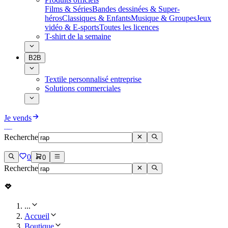
Films & Séries
Bandes dessinées & Super-
héros
Classiques & Enfants
Musique & Groupes
Jeux
vidéo & E-sports
Toutes les licences
T-shirt de la semaine
B2B
Textile personnalisé entreprise
Solutions commerciales
Je vends
Recherche
0
0
Recherche
...
Accueil
Boutique