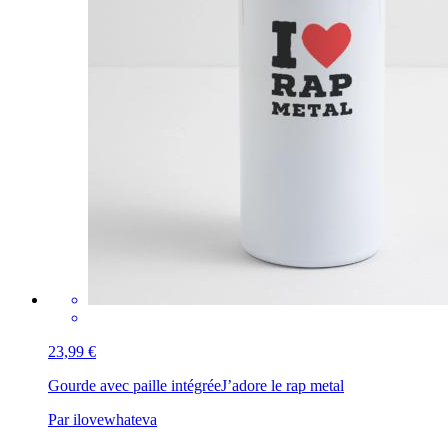
23,99 €
Gourde avec paille intégrée
J’adore le rap metal
Par ilovewhateva