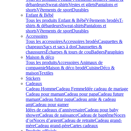
débardeurs
Sweat-shirts
Vestes et gilets
Pantalons et
shorts
Vêtements de sport
Durables
Enfant & Bébé
Tous les produits Enfant & Bébé
Vêtements brodés
T-
shirts & débardeurs
Sweat-shirts
Pantalons et
shorts
Vêtements de sport
Durables
Accessoires
Tous les accessoires
Accessoires brodés
Casquettes &
chapeaux
Sacs et sacs à dos
Chaussettes &
chaussures
Écharpes & tours de cou
Badges
Parapluies
Maison & déco
Tous les produits
Accessoires Animaux de
compagnie
Maison & déco brodé
Cuisine
Déco &
maison
Textiles
Stickers
Cadeaux
Cadeau Homme
Cadeau Femme
Idée cadeau de mariage​
Cadeau pour maman
Cadeau pour papa
Cadeau future
maman
Cadeau futur papa
Cadeau amie & cadeau
ami
Cadeau pour gamer
Idées de cadeaux d’anniversaire
Cadeau pour baby
shower
Cadeau de naissance
Cadeau de baptême
Noces
d’or
Noces d’argent
Cadeau de retraite
Cadeau grand-
mère
Cadeau grand-père
Cartes cadeaux
Produits officiels