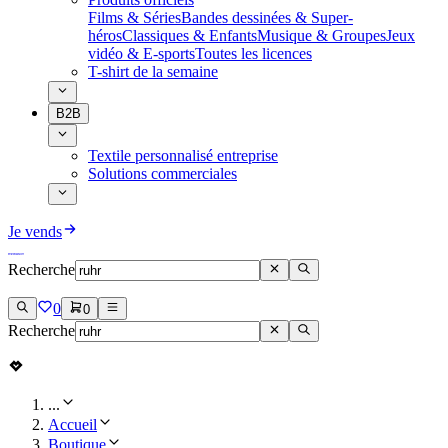
Films & Séries
Bandes dessinées & Super-
héros
Classiques & Enfants
Musique & Groupes
Jeux
vidéo & E-sports
Toutes les licences
T-shirt de la semaine
B2B
Textile personnalisé entreprise
Solutions commerciales
Je vends
Recherche
0
0
Recherche
...
Accueil
Boutique