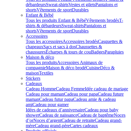
débardeurs
Sweat-shirts
Vestes et gilets
Pantalons et
shorts
Vêtements de sport
Durables
Enfant & Bébé
Tous les produits Enfant & Bébé
Vêtements brodés
T-
shirts & débardeurs
Sweat-shirts
Pantalons et
shorts
Vêtements de sport
Durables
Accessoires
Tous les accessoires
Accessoires brodés
Casquettes &
chapeaux
Sacs et sacs à dos
Chaussettes &
chaussures
Écharpes & tours de cou
Badges
Parapluies
Maison & déco
Tous les produits
Accessoires Animaux de
compagnie
Maison & déco brodé
Cuisine
Déco &
maison
Textiles
Stickers
Cadeaux
Cadeau Homme
Cadeau Femme
Idée cadeau de mariage​
Cadeau pour maman
Cadeau pour papa
Cadeau future
maman
Cadeau futur papa
Cadeau amie & cadeau
ami
Cadeau pour gamer
Idées de cadeaux d’anniversaire
Cadeau pour baby
shower
Cadeau de naissance
Cadeau de baptême
Noces
d’or
Noces d’argent
Cadeau de retraite
Cadeau grand-
mère
Cadeau grand-père
Cartes cadeaux
Produits officiels