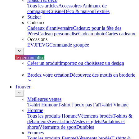
Maison & déco
Tous les articles
Accessoires Animaux de
compagnie
Cuisine
Déco & maison
Textiles
Sticker
Cadeaux
Cadeaux d'anniversaire
Cadeaux pour la fête des
Pères
Cadeau personnalisé
Cadeau photo
Cartes cadeaux
Occasions
EVJF
EVG
Commande groupée
Je personnalise
Créer un produit
Importez ou choisissez un design
Brodez votre création
Découvrez des motifs en broderie
Trouver
Meilleures ventes
T-shirt Humour
T-shirt J'peux pas j’ai
T-shirt Vintage
Homme
Tous les produits Homme
Vêtements brodés
T-shirts &
débardeurs
Sweat-shirts
Vestes et gilets
Pantalons et
shorts
Vêtements de sport
Durables
Femmes
Tous les produits Femme
Vêtements brodés
T-shirts &