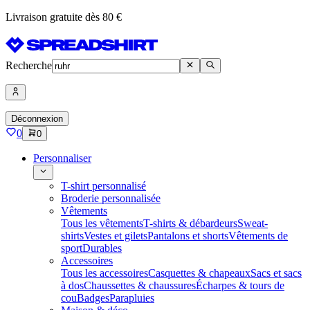
Livraison gratuite dès 80 €
Recherche
Déconnexion
0
0
Personnaliser
T-shirt personnalisé
Broderie personnalisée
Vêtements
Tous les vêtements
T-shirts & débardeurs
Sweat-
shirts
Vestes et gilets
Pantalons et shorts
Vêtements de
sport
Durables
Accessoires
Tous les accessoires
Casquettes & chapeaux
Sacs et sacs
à dos
Chaussettes & chaussures
Écharpes & tours de
cou
Badges
Parapluies