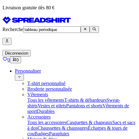
Livraison gratuite dès 80 €
Recherche
Déconnexion
0
0
Personnaliser
T-shirt personnalisé
Broderie personnalisée
Vêtements
Tous les vêtements
T-shirts & débardeurs
Sweat-
shirts
Vestes et gilets
Pantalons et shorts
Vêtements de
sport
Durables
Accessoires
Tous les accessoires
Casquettes & chapeaux
Sacs et sacs
à dos
Chaussettes & chaussures
Écharpes & tours de
cou
Badges
Parapluies