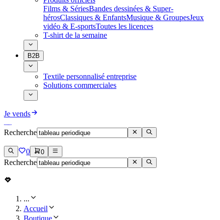
Films & Séries
Bandes dessinées & Super-
héros
Classiques & Enfants
Musique & Groupes
Jeux
vidéo & E-sports
Toutes les licences
T-shirt de la semaine
B2B
Textile personnalisé entreprise
Solutions commerciales
Je vends
Recherche
0
0
Recherche
...
Accueil
Boutique