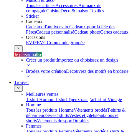
Maison & déco
Tous les articles
Accessoires Animaux de
compagnie
Cuisine
Déco & maison
Textiles
Sticker
Cadeaux
Cadeaux d'anniversaire
Cadeaux pour la fête des
Pères
Cadeau personnalisé
Cadeau photo
Cartes cadeaux
Occasions
EVJF
EVG
Commande groupée
Je personnalise
Créer un produit
Importez ou choisissez un design
Brodez votre création
Découvrez des motifs en broderie
Trouver
Meilleures ventes
T-shirt Humour
T-shirt J'peux pas j’ai
T-shirt Vintage
Homme
Tous les produits Homme
Vêtements brodés
T-shirts &
débardeurs
Sweat-shirts
Vestes et gilets
Pantalons et
shorts
Vêtements de sport
Durables
Femmes
Tous les produits Femme
Vêtements brodés
T-shirts &