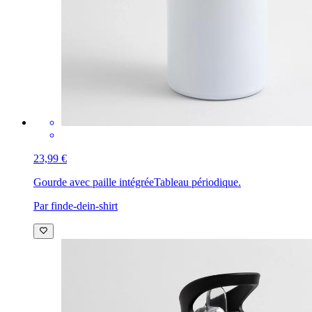
23,99 €
Gourde avec paille intégrée
Tableau périodique.
Par finde-dein-shirt