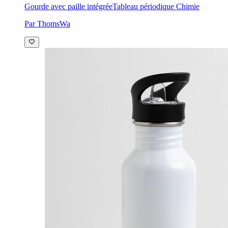
Gourde avec paille intégrée
Tableau périodique Chimie
Par ThomsWa