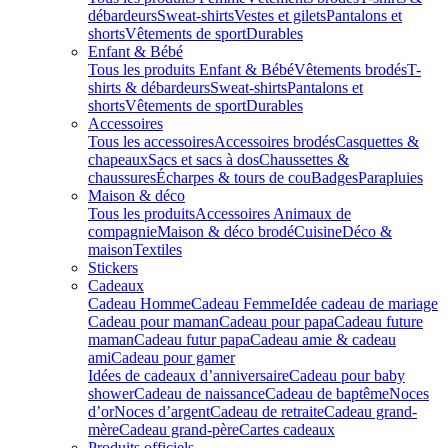
débardeurs
Sweat-shirts
Vestes et gilets
Pantalons et
shorts
Vêtements de sport
Durables
Enfant & Bébé
Tous les produits Enfant & Bébé
Vêtements brodés
T-
shirts & débardeurs
Sweat-shirts
Pantalons et
shorts
Vêtements de sport
Durables
Accessoires
Tous les accessoires
Accessoires brodés
Casquettes &
chapeaux
Sacs et sacs à dos
Chaussettes &
chaussures
Écharpes & tours de cou
Badges
Parapluies
Maison & déco
Tous les produits
Accessoires Animaux de
compagnie
Maison & déco brodé
Cuisine
Déco &
maison
Textiles
Stickers
Cadeaux
Cadeau Homme
Cadeau Femme
Idée cadeau de mariage​
Cadeau pour maman
Cadeau pour papa
Cadeau future
maman
Cadeau futur papa
Cadeau amie & cadeau
ami
Cadeau pour gamer
Idées de cadeaux d’anniversaire
Cadeau pour baby
shower
Cadeau de naissance
Cadeau de baptême
Noces
d’or
Noces d’argent
Cadeau de retraite
Cadeau grand-
mère
Cadeau grand-père
Cartes cadeaux
Produits officiels