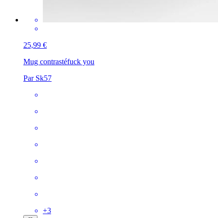
25,99 €
Mug contrasté
fuck you
Par Sk57
+
3