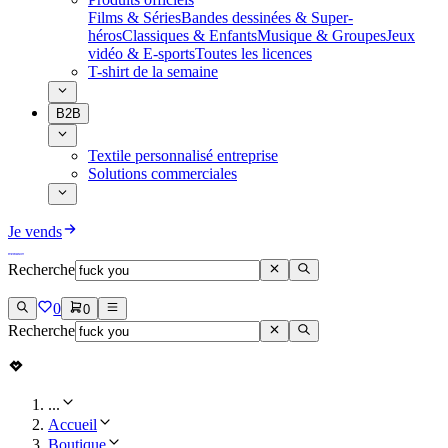
Films & Séries
Bandes dessinées & Super-
héros
Classiques & Enfants
Musique & Groupes
Jeux
vidéo & E-sports
Toutes les licences
T-shirt de la semaine
B2B
Textile personnalisé entreprise
Solutions commerciales
Je vends
Recherche
0
0
Recherche
...
Accueil
Boutique