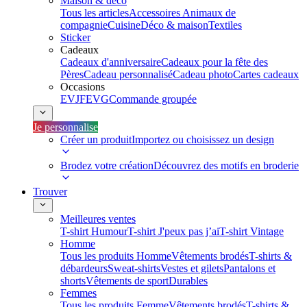
Maison & déco
Tous les articles
Accessoires Animaux de
compagnie
Cuisine
Déco & maison
Textiles
Sticker
Cadeaux
Cadeaux d'anniversaire
Cadeaux pour la fête des
Pères
Cadeau personnalisé
Cadeau photo
Cartes cadeaux
Occasions
EVJF
EVG
Commande groupée
Je personnalise
Créer un produit
Importez ou choisissez un design
Brodez votre création
Découvrez des motifs en broderie
Trouver
Meilleures ventes
T-shirt Humour
T-shirt J'peux pas j’ai
T-shirt Vintage
Homme
Tous les produits Homme
Vêtements brodés
T-shirts &
débardeurs
Sweat-shirts
Vestes et gilets
Pantalons et
shorts
Vêtements de sport
Durables
Femmes
Tous les produits Femme
Vêtements brodés
T-shirts &