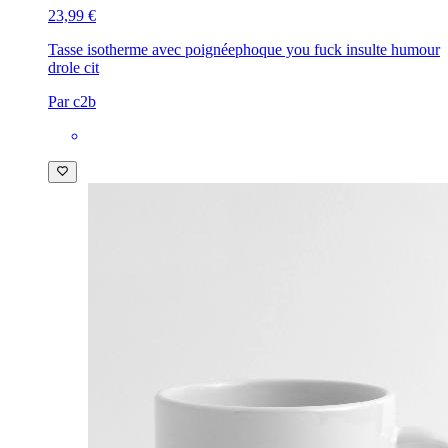
23,99 €
Tasse isotherme avec poignée
phoque you fuck insulte humour
drole cit
Par c2b