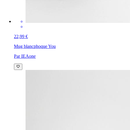
22,99 €
Mug blanc
phoque You
Par IEAone