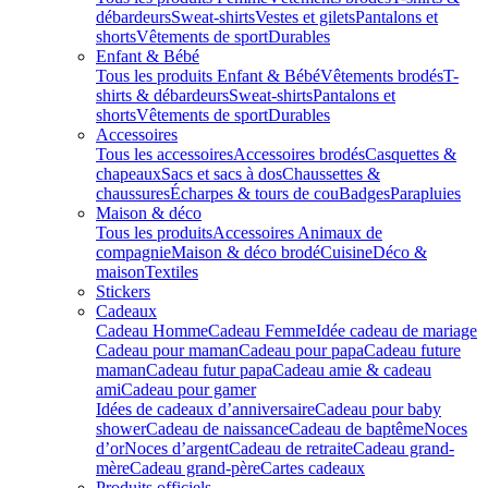
débardeurs
Sweat-shirts
Vestes et gilets
Pantalons et
shorts
Vêtements de sport
Durables
Enfant & Bébé
Tous les produits Enfant & Bébé
Vêtements brodés
T-
shirts & débardeurs
Sweat-shirts
Pantalons et
shorts
Vêtements de sport
Durables
Accessoires
Tous les accessoires
Accessoires brodés
Casquettes &
chapeaux
Sacs et sacs à dos
Chaussettes &
chaussures
Écharpes & tours de cou
Badges
Parapluies
Maison & déco
Tous les produits
Accessoires Animaux de
compagnie
Maison & déco brodé
Cuisine
Déco &
maison
Textiles
Stickers
Cadeaux
Cadeau Homme
Cadeau Femme
Idée cadeau de mariage​
Cadeau pour maman
Cadeau pour papa
Cadeau future
maman
Cadeau futur papa
Cadeau amie & cadeau
ami
Cadeau pour gamer
Idées de cadeaux d’anniversaire
Cadeau pour baby
shower
Cadeau de naissance
Cadeau de baptême
Noces
d’or
Noces d’argent
Cadeau de retraite
Cadeau grand-
mère
Cadeau grand-père
Cartes cadeaux
Produits officiels