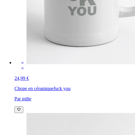
24,99 €
Chope en céramique
fuck you
Par milie