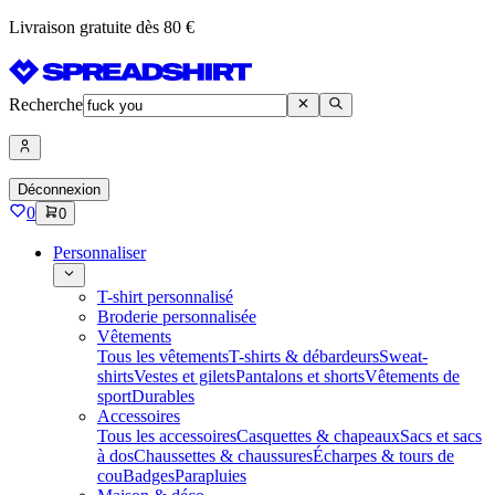
Livraison gratuite dès 80 €
Recherche
Déconnexion
0
0
Personnaliser
T-shirt personnalisé
Broderie personnalisée
Vêtements
Tous les vêtements
T-shirts & débardeurs
Sweat-
shirts
Vestes et gilets
Pantalons et shorts
Vêtements de
sport
Durables
Accessoires
Tous les accessoires
Casquettes & chapeaux
Sacs et sacs
à dos
Chaussettes & chaussures
Écharpes & tours de
cou
Badges
Parapluies