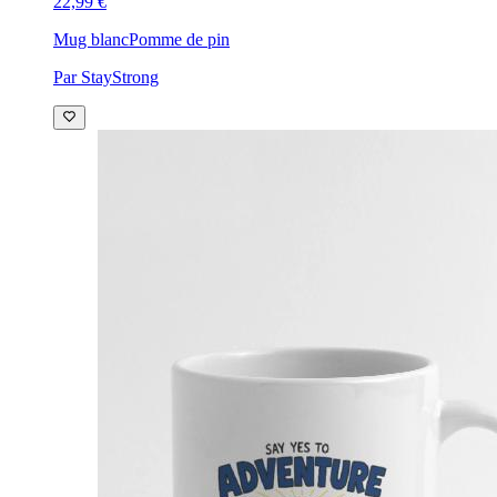
22,99 €
Mug blanc
Pomme de pin
Par StayStrong