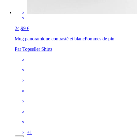
24,99 €
Mug panoramique contrasté et blanc
Pommes de pin
Par Topseller Shirts
+
1