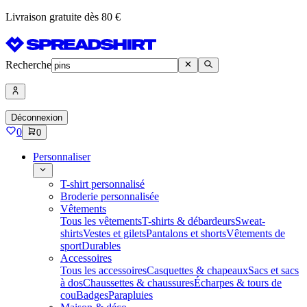
Livraison gratuite dès 80 €
Recherche
Déconnexion
0
0
Personnaliser
T-shirt personnalisé
Broderie personnalisée
Vêtements
Tous les vêtements
T-shirts & débardeurs
Sweat-
shirts
Vestes et gilets
Pantalons et shorts
Vêtements de
sport
Durables
Accessoires
Tous les accessoires
Casquettes & chapeaux
Sacs et sacs
à dos
Chaussettes & chaussures
Écharpes & tours de
cou
Badges
Parapluies