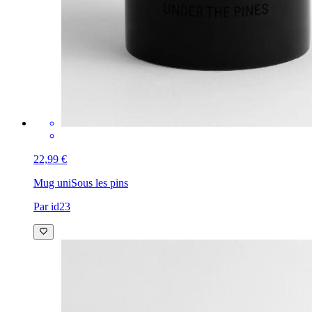
22,99 €
Mug uni
Sous les pins
Par id23