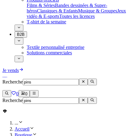
Films & Séries
Bandes dessinées & Super-
héros
Classiques & Enfants
Musique & Groupes
Jeux
vidéo & E-sports
Toutes les licences
T-shirt de la semaine
B2B
Textile personnalisé entreprise
Solutions commerciales
Je vends
Recherche
0
0
Recherche
...
Accueil
Boutique