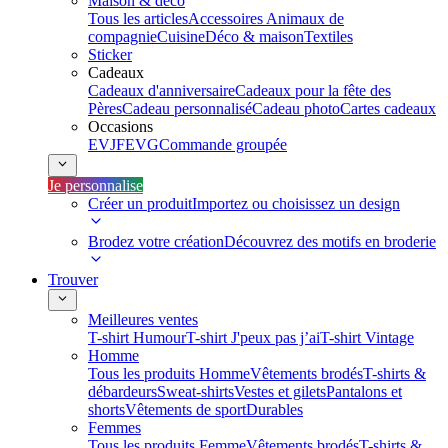
Maison & déco
Tous les articles
Accessoires Animaux de
compagnie
Cuisine
Déco & maison
Textiles
Sticker
Cadeaux
Cadeaux d'anniversaire
Cadeaux pour la fête des
Pères
Cadeau personnalisé
Cadeau photo
Cartes cadeaux
Occasions
EVJF
EVG
Commande groupée
Je personnalise
Créer un produit
Importez ou choisissez un design
Brodez votre création
Découvrez des motifs en broderie
Trouver
Meilleures ventes
T-shirt Humour
T-shirt J'peux pas j’ai
T-shirt Vintage
Homme
Tous les produits Homme
Vêtements brodés
T-shirts &
débardeurs
Sweat-shirts
Vestes et gilets
Pantalons et
shorts
Vêtements de sport
Durables
Femmes
Tous les produits Femme
Vêtements brodés
T-shirts &