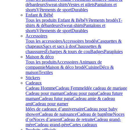
débardeurs
Sweat-shirts
Vestes et gilets
Pantalons et
shorts
Vêtements de sport
Durables
Enfant & Bébé
Tous les produits Enfant & Bébé
Vêtements brodés
T-
shirts & débardeurs
Sweat-shirts
Pantalons et
shorts
Vêtements de sport
Durables
Accessoires
Tous les accessoires
Accessoires brodés
Casquettes &
chapeaux
Sacs et sacs à dos
Chaussettes &
chaussures
Écharpes & tours de cou
Badges
Parapluies
Maison & déco
Tous les produits
Accessoires Animaux de
compagnie
Maison & déco brodé
Cuisine
Déco &
maison
Textiles
Stickers
Cadeaux
Cadeau Homme
Cadeau Femme
Idée cadeau de mariage​
Cadeau pour maman
Cadeau pour papa
Cadeau future
maman
Cadeau futur papa
Cadeau amie & cadeau
ami
Cadeau pour gamer
Idées de cadeaux d’anniversaire
Cadeau pour baby
shower
Cadeau de naissance
Cadeau de baptême
Noces
d’or
Noces d’argent
Cadeau de retraite
Cadeau grand-
mère
Cadeau grand-père
Cartes cadeaux
Produits officiels