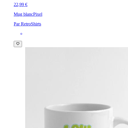
22,99 €
Mug blanc
Pixel
Par RetroShirts