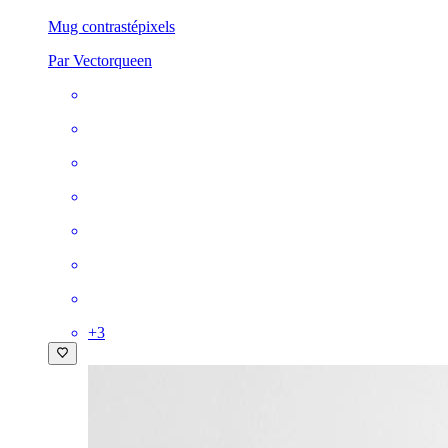
Mug contrasté
pixels
Par Vectorqueen
+
3