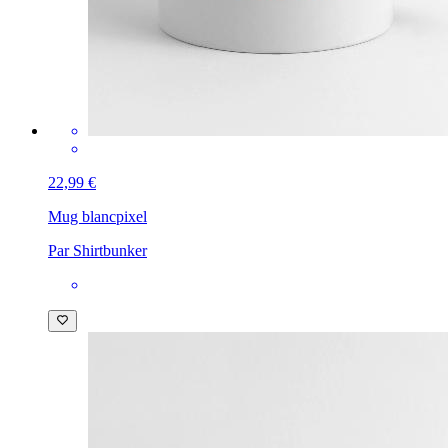
22,99 €
Mug blanc
pixel
Par Shirtbunker