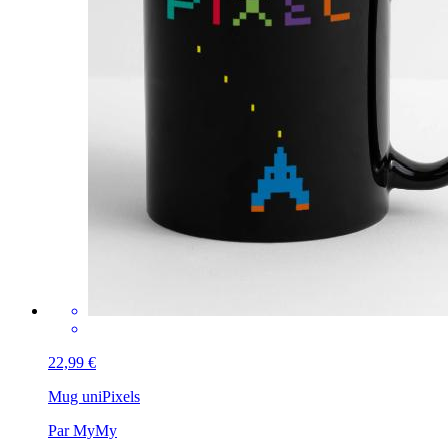
22,99 €
Mug uni
Pixels
Par MyMy