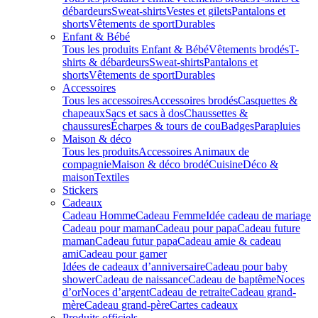
débardeurs
Sweat-shirts
Vestes et gilets
Pantalons et
shorts
Vêtements de sport
Durables
Enfant & Bébé
Tous les produits Enfant & Bébé
Vêtements brodés
T-
shirts & débardeurs
Sweat-shirts
Pantalons et
shorts
Vêtements de sport
Durables
Accessoires
Tous les accessoires
Accessoires brodés
Casquettes &
chapeaux
Sacs et sacs à dos
Chaussettes &
chaussures
Écharpes & tours de cou
Badges
Parapluies
Maison & déco
Tous les produits
Accessoires Animaux de
compagnie
Maison & déco brodé
Cuisine
Déco &
maison
Textiles
Stickers
Cadeaux
Cadeau Homme
Cadeau Femme
Idée cadeau de mariage​
Cadeau pour maman
Cadeau pour papa
Cadeau future
maman
Cadeau futur papa
Cadeau amie & cadeau
ami
Cadeau pour gamer
Idées de cadeaux d’anniversaire
Cadeau pour baby
shower
Cadeau de naissance
Cadeau de baptême
Noces
d’or
Noces d’argent
Cadeau de retraite
Cadeau grand-
mère
Cadeau grand-père
Cartes cadeaux
Produits officiels