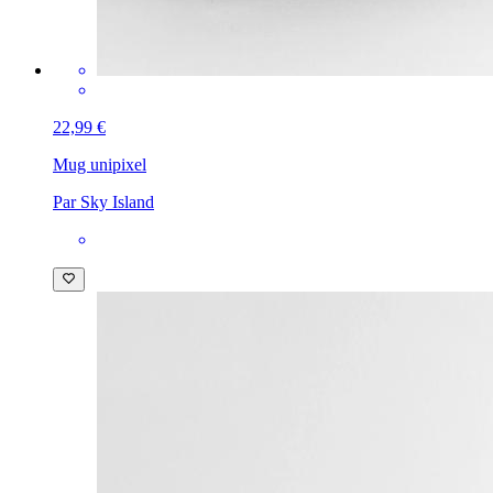
22,99 €
Mug uni
pixel
Par Sky Island