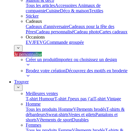
Maison & déco
Tous les articles
Accessoires Animaux de
compagnie
Cuisine
Déco & maison
Textiles
Sticker
Cadeaux
Cadeaux d'anniversaire
Cadeaux pour la fête des
Pères
Cadeau personnalisé
Cadeau photo
Cartes cadeaux
Occasions
EVJF
EVG
Commande groupée
Je personnalise
Créer un produit
Importez ou choisissez un design
Brodez votre création
Découvrez des motifs en broderie
Trouver
Meilleures ventes
T-shirt Humour
T-shirt J'peux pas j’ai
T-shirt Vintage
Homme
Tous les produits Homme
Vêtements brodés
T-shirts &
débardeurs
Sweat-shirts
Vestes et gilets
Pantalons et
shorts
Vêtements de sport
Durables
Femmes
Tous les produits Femme
Vêtements brodés
T-shirts &