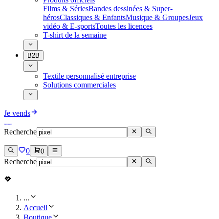
Films & Séries
Bandes dessinées & Super-
héros
Classiques & Enfants
Musique & Groupes
Jeux
vidéo & E-sports
Toutes les licences
T-shirt de la semaine
B2B
Textile personnalisé entreprise
Solutions commerciales
Je vends
Recherche
0
0
Recherche
...
Accueil
Boutique