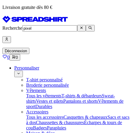
Livraison gratuite dès 80 €
Recherche
Déconnexion
0
0
Personnaliser
T-shirt personnalisé
Broderie personnalisée
Vêtements
Tous les vêtements
T-shirts & débardeurs
Sweat-
shirts
Vestes et gilets
Pantalons et shorts
Vêtements de
sport
Durables
Accessoires
Tous les accessoires
Casquettes & chapeaux
Sacs et sacs
à dos
Chaussettes & chaussures
Écharpes & tours de
cou
Badges
Parapluies