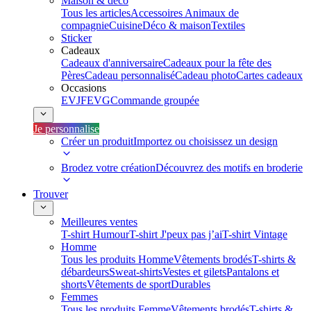
Maison & déco
Tous les articles
Accessoires Animaux de
compagnie
Cuisine
Déco & maison
Textiles
Sticker
Cadeaux
Cadeaux d'anniversaire
Cadeaux pour la fête des
Pères
Cadeau personnalisé
Cadeau photo
Cartes cadeaux
Occasions
EVJF
EVG
Commande groupée
Je personnalise
Créer un produit
Importez ou choisissez un design
Brodez votre création
Découvrez des motifs en broderie
Trouver
Meilleures ventes
T-shirt Humour
T-shirt J'peux pas j’ai
T-shirt Vintage
Homme
Tous les produits Homme
Vêtements brodés
T-shirts &
débardeurs
Sweat-shirts
Vestes et gilets
Pantalons et
shorts
Vêtements de sport
Durables
Femmes
Tous les produits Femme
Vêtements brodés
T-shirts &