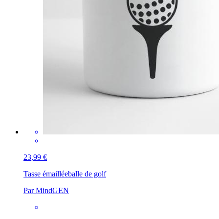
23,99 €
Tasse émaillée
balle de golf
Par MindGEN