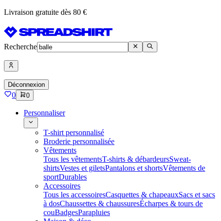
Livraison gratuite dès 80 €
Recherche
Déconnexion
0
0
Personnaliser
T-shirt personnalisé
Broderie personnalisée
Vêtements
Tous les vêtements
T-shirts & débardeurs
Sweat-
shirts
Vestes et gilets
Pantalons et shorts
Vêtements de
sport
Durables
Accessoires
Tous les accessoires
Casquettes & chapeaux
Sacs et sacs
à dos
Chaussettes & chaussures
Écharpes & tours de
cou
Badges
Parapluies