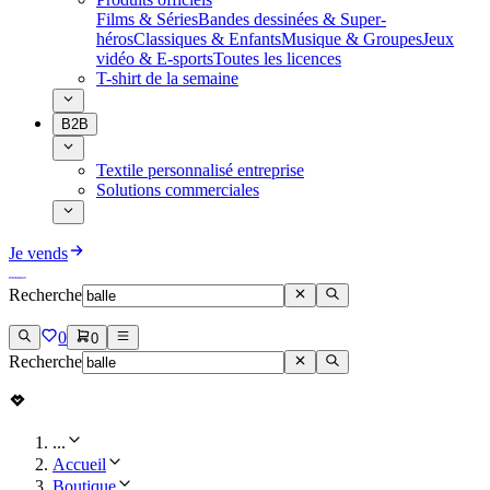
Films & Séries
Bandes dessinées & Super-
héros
Classiques & Enfants
Musique & Groupes
Jeux
vidéo & E-sports
Toutes les licences
T-shirt de la semaine
B2B
Textile personnalisé entreprise
Solutions commerciales
Je vends
Recherche
0
0
Recherche
...
Accueil
Boutique