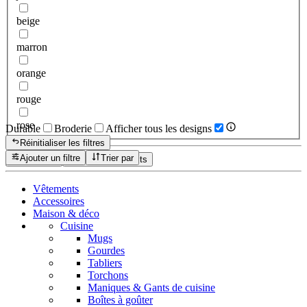
beige
marron
orange
rouge
rose
Durable
Broderie
Afficher tous les designs
Réinitialiser les filtres
Ajouter un filtre
Trier par
Réinitialiser
Afficher les produits
Vêtements
Accessoires
Maison & déco
Cuisine
Mugs
Gourdes
Tabliers
Torchons
Maniques & Gants de cuisine
Boîtes à goûter