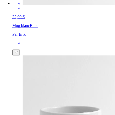
22,99 €
Mug blanc
Balle
Par Erik