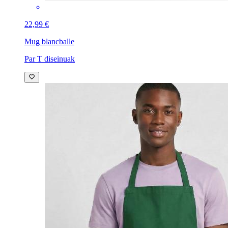
22,99 €
Mug blanc
balle
Par T diseinuak