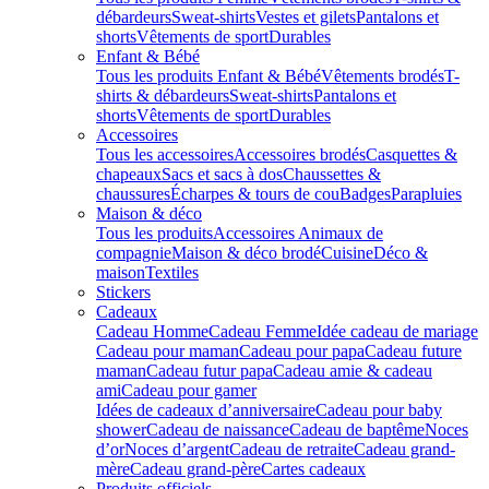
débardeurs
Sweat-shirts
Vestes et gilets
Pantalons et
shorts
Vêtements de sport
Durables
Enfant & Bébé
Tous les produits Enfant & Bébé
Vêtements brodés
T-
shirts & débardeurs
Sweat-shirts
Pantalons et
shorts
Vêtements de sport
Durables
Accessoires
Tous les accessoires
Accessoires brodés
Casquettes &
chapeaux
Sacs et sacs à dos
Chaussettes &
chaussures
Écharpes & tours de cou
Badges
Parapluies
Maison & déco
Tous les produits
Accessoires Animaux de
compagnie
Maison & déco brodé
Cuisine
Déco &
maison
Textiles
Stickers
Cadeaux
Cadeau Homme
Cadeau Femme
Idée cadeau de mariage​
Cadeau pour maman
Cadeau pour papa
Cadeau future
maman
Cadeau futur papa
Cadeau amie & cadeau
ami
Cadeau pour gamer
Idées de cadeaux d’anniversaire
Cadeau pour baby
shower
Cadeau de naissance
Cadeau de baptême
Noces
d’or
Noces d’argent
Cadeau de retraite
Cadeau grand-
mère
Cadeau grand-père
Cartes cadeaux
Produits officiels