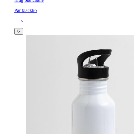
Mug blanc
balle
Par blackko