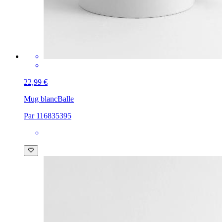
22,99 €
Mug blanc
Balle
Par 116835395