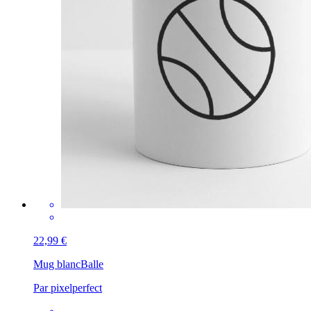
22,99 €
Mug blanc
Balle
Par pixelperfect