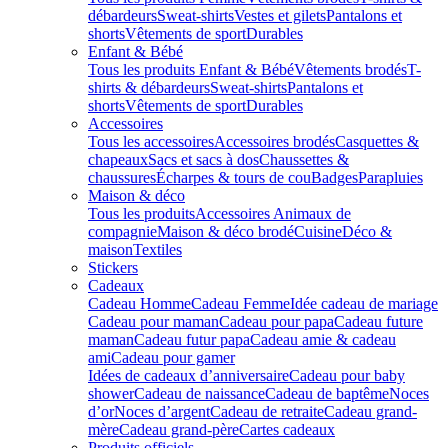
débardeurs
Sweat-shirts
Vestes et gilets
Pantalons et
shorts
Vêtements de sport
Durables
Enfant & Bébé
Tous les produits Enfant & Bébé
Vêtements brodés
T-
shirts & débardeurs
Sweat-shirts
Pantalons et
shorts
Vêtements de sport
Durables
Accessoires
Tous les accessoires
Accessoires brodés
Casquettes &
chapeaux
Sacs et sacs à dos
Chaussettes &
chaussures
Écharpes & tours de cou
Badges
Parapluies
Maison & déco
Tous les produits
Accessoires Animaux de
compagnie
Maison & déco brodé
Cuisine
Déco &
maison
Textiles
Stickers
Cadeaux
Cadeau Homme
Cadeau Femme
Idée cadeau de mariage​
Cadeau pour maman
Cadeau pour papa
Cadeau future
maman
Cadeau futur papa
Cadeau amie & cadeau
ami
Cadeau pour gamer
Idées de cadeaux d’anniversaire
Cadeau pour baby
shower
Cadeau de naissance
Cadeau de baptême
Noces
d’or
Noces d’argent
Cadeau de retraite
Cadeau grand-
mère
Cadeau grand-père
Cartes cadeaux
Produits officiels