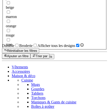
beige
marron
orange
rouge
rose
Durable
Broderie
Afficher tous les designs
Réinitialiser les filtres
Ajouter un filtre
Trier par
Réinitialiser
Afficher les produits
Vêtements
Accessoires
Maison & déco
Cuisine
Mugs
Gourdes
Tabliers
Torchons
Maniques & Gants de cuisine
Boîtes à goûter