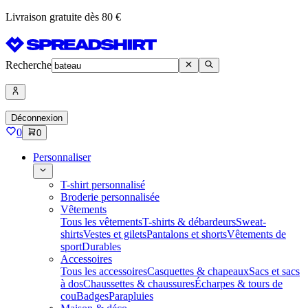
Livraison gratuite dès 80 €
Recherche
Déconnexion
0
0
Personnaliser
T-shirt personnalisé
Broderie personnalisée
Vêtements
Tous les vêtements
T-shirts & débardeurs
Sweat-
shirts
Vestes et gilets
Pantalons et shorts
Vêtements de
sport
Durables
Accessoires
Tous les accessoires
Casquettes & chapeaux
Sacs et sacs
à dos
Chaussettes & chaussures
Écharpes & tours de
cou
Badges
Parapluies