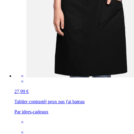
27,99 €
Tablier contrasté
j peux pas j'ai bateau
Par idees-cadeaux