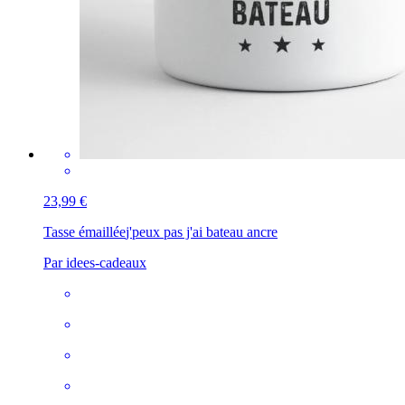
23,99 €
Tasse émaillée
j'peux pas j'ai bateau ancre
Par idees-cadeaux