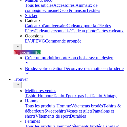
Maison & déco
Tous les articles
Accessoires Animaux de
compagnie
Cuisine
Déco & maison
Textiles
Sticker
Cadeaux
Cadeaux d'anniversaire
Cadeaux pour la fête des
Pères
Cadeau personnalisé
Cadeau photo
Cartes cadeaux
Occasions
EVJF
EVG
Commande groupée
Je personnalise
Créer un produit
Importez ou choisissez un design
Brodez votre création
Découvrez des motifs en broderie
Trouver
Meilleures ventes
T-shirt Humour
T-shirt J'peux pas j’ai
T-shirt Vintage
Homme
Tous les produits Homme
Vêtements brodés
T-shirts &
débardeurs
Sweat-shirts
Vestes et gilets
Pantalons et
shorts
Vêtements de sport
Durables
Femmes
Tous les produits Femme
Vêtements brodés
T-shirts &