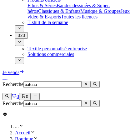
Films & Séries
Bandes dessinées & Super-
héros
Classiques & Enfants
Musique & Groupes
Jeux
vidéo & E-sports
Toutes les licences
T-shirt de la semaine
B2B
Textile personnalisé entreprise
Solutions commerciales
Je vends
Recherche
0
0
Recherche
...
Accueil
Boutique