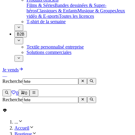
Films & Séries
Bandes dessinées & Super-
héros
Classiques & Enfants
Musique & Groupes
Jeux
vidéo & E-sports
Toutes les licences
T-shirt de la semaine
B2B
Textile personnalisé entreprise
Solutions commerciales
Je vends
Recherche
0
0
Recherche
...
Accueil
Boutique