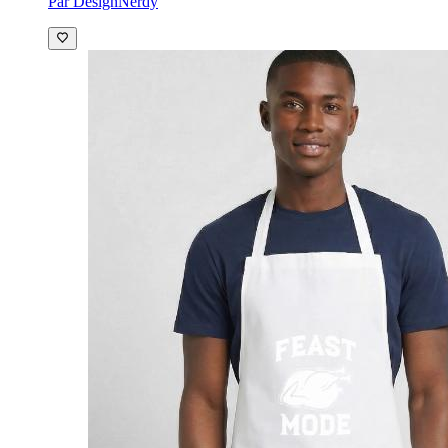
Par DesignNerdy