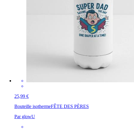
25,99 €
Bouteille isotherme
FÊTE DES PÈRES
Par glowU