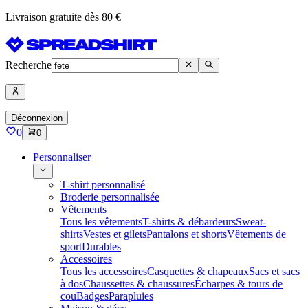
Livraison gratuite dès 80 €
Recherche
Déconnexion
0
0
Personnaliser
T-shirt personnalisé
Broderie personnalisée
Vêtements
Tous les vêtements
T-shirts & débardeurs
Sweat-
shirts
Vestes et gilets
Pantalons et shorts
Vêtements de
sport
Durables
Accessoires
Tous les accessoires
Casquettes & chapeaux
Sacs et sacs
à dos
Chaussettes & chaussures
Écharpes & tours de
cou
Badges
Parapluies