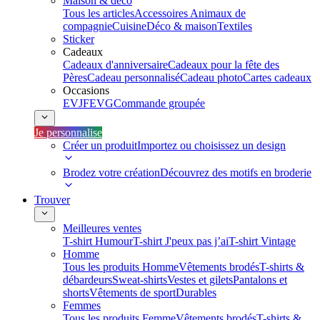
Maison & déco
Tous les articles
Accessoires Animaux de
compagnie
Cuisine
Déco & maison
Textiles
Sticker
Cadeaux
Cadeaux d'anniversaire
Cadeaux pour la fête des
Pères
Cadeau personnalisé
Cadeau photo
Cartes cadeaux
Occasions
EVJF
EVG
Commande groupée
Je personnalise
Créer un produit
Importez ou choisissez un design
Brodez votre création
Découvrez des motifs en broderie
Trouver
Meilleures ventes
T-shirt Humour
T-shirt J'peux pas j’ai
T-shirt Vintage
Homme
Tous les produits Homme
Vêtements brodés
T-shirts &
débardeurs
Sweat-shirts
Vestes et gilets
Pantalons et
shorts
Vêtements de sport
Durables
Femmes
Tous les produits Femme
Vêtements brodés
T-shirts &