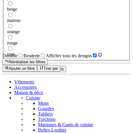
beige
marron
orange
rouge
rose
Durable
Broderie
Afficher tous les designs
Réinitialiser les filtres
Ajouter un filtre
Trier par
Réinitialiser
Afficher les produits
Vêtements
Accessoires
Maison & déco
Cuisine
Mugs
Gourdes
Tabliers
Torchons
Maniques & Gants de cuisine
Boîtes à goûter