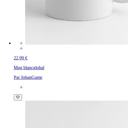
22,99 €
Mug blanc
global
Par JohanGame