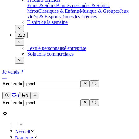
Films & Séries
Bandes dessinées & Super-
héros
Classiques & Enfants
Musique & Groupes
Jeux
vidéo & E-sports
Toutes les licences
T-shirt de la semaine
B2B
Textile personnalisé entreprise
Solutions commerciales
Je vends
Recherche
0
0
Recherche
...
Accueil
Boutique