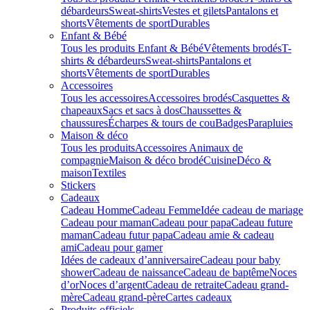
débardeurs
Sweat-shirts
Vestes et gilets
Pantalons et
shorts
Vêtements de sport
Durables
Enfant & Bébé
Tous les produits Enfant & Bébé
Vêtements brodés
T-
shirts & débardeurs
Sweat-shirts
Pantalons et
shorts
Vêtements de sport
Durables
Accessoires
Tous les accessoires
Accessoires brodés
Casquettes &
chapeaux
Sacs et sacs à dos
Chaussettes &
chaussures
Écharpes & tours de cou
Badges
Parapluies
Maison & déco
Tous les produits
Accessoires Animaux de
compagnie
Maison & déco brodé
Cuisine
Déco &
maison
Textiles
Stickers
Cadeaux
Cadeau Homme
Cadeau Femme
Idée cadeau de mariage​
Cadeau pour maman
Cadeau pour papa
Cadeau future
maman
Cadeau futur papa
Cadeau amie & cadeau
ami
Cadeau pour gamer
Idées de cadeaux d’anniversaire
Cadeau pour baby
shower
Cadeau de naissance
Cadeau de baptême
Noces
d’or
Noces d’argent
Cadeau de retraite
Cadeau grand-
mère
Cadeau grand-père
Cartes cadeaux
Produits officiels