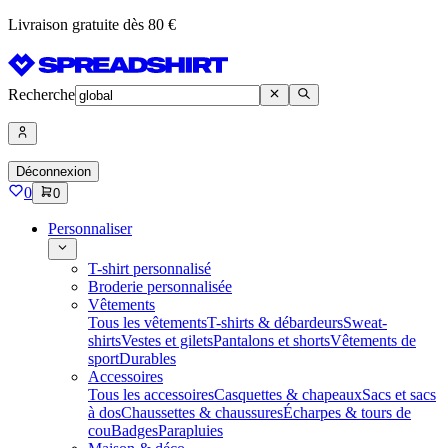
Livraison gratuite dès 80 €
Recherche
Déconnexion
0
0
Personnaliser
T-shirt personnalisé
Broderie personnalisée
Vêtements
Tous les vêtements
T-shirts & débardeurs
Sweat-
shirts
Vestes et gilets
Pantalons et shorts
Vêtements de
sport
Durables
Accessoires
Tous les accessoires
Casquettes & chapeaux
Sacs et sacs
à dos
Chaussettes & chaussures
Écharpes & tours de
cou
Badges
Parapluies