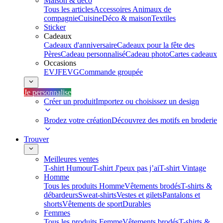
Maison & déco
Tous les articles
Accessoires Animaux de
compagnie
Cuisine
Déco & maison
Textiles
Sticker
Cadeaux
Cadeaux d'anniversaire
Cadeaux pour la fête des
Pères
Cadeau personnalisé
Cadeau photo
Cartes cadeaux
Occasions
EVJF
EVG
Commande groupée
Je personnalise
Créer un produit
Importez ou choisissez un design
Brodez votre création
Découvrez des motifs en broderie
Trouver
Meilleures ventes
T-shirt Humour
T-shirt J'peux pas j’ai
T-shirt Vintage
Homme
Tous les produits Homme
Vêtements brodés
T-shirts &
débardeurs
Sweat-shirts
Vestes et gilets
Pantalons et
shorts
Vêtements de sport
Durables
Femmes
Tous les produits Femme
Vêtements brodés
T-shirts &