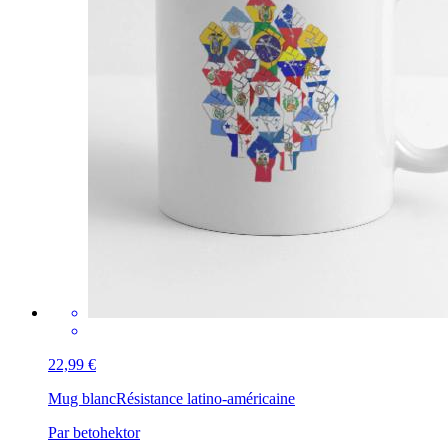
22,99 €
Mug blanc
global citizen
Par Cool Design lover