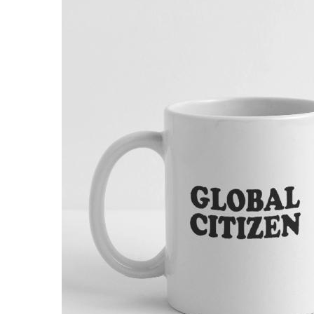
28,99 €
Tablier de cuisine
global citizen
Par Cool Design lover
28,99 €
Tablier de cuisine
global citizen