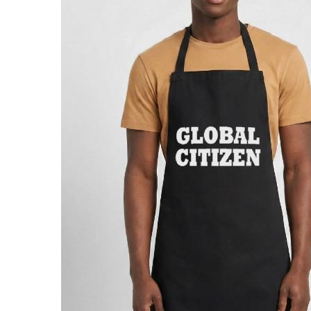
22,99 €
Mug blanc
global citizen
Par Cool Design lover