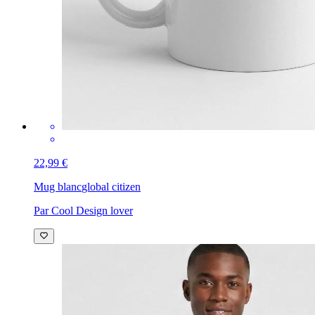
22,99 €
Mug blanc
Résistance latino-américaine
Par betohektor