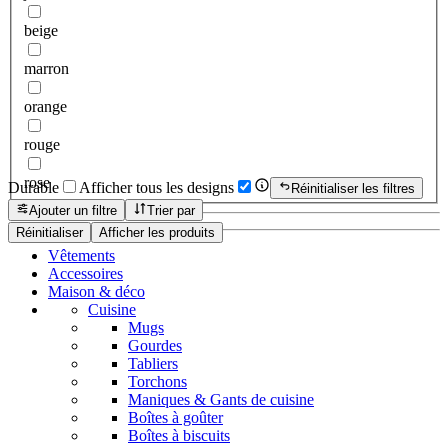
beige
marron
orange
rouge
rose
Durable
Afficher tous les designs
Réinitialiser les filtres
Ajouter un filtre
Trier par
Réinitialiser
Afficher les produits
Vêtements
Accessoires
Maison & déco
Cuisine
Mugs
Gourdes
Tabliers
Torchons
Maniques & Gants de cuisine
Boîtes à goûter
Boîtes à biscuits