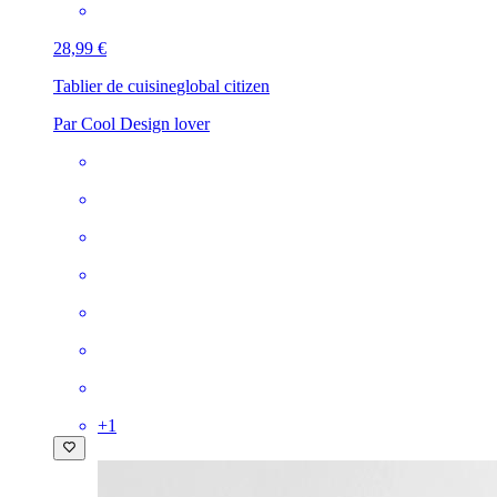
28,99 €
Tablier de cuisine
global citizen
Par Cool Design lover
+
1