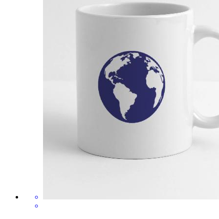
22,99 €
Mug blanc
global citizen
Par Cool Design lover