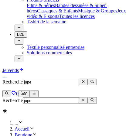
Films & Séries
Bandes dessinées & Super-
héros
Classiques & Enfants
Musique & Groupes
Jeux
vidéo & E-sports
Toutes les licences
T-shirt de la semaine
B2B
Textile personnalisé entreprise
Solutions commerciales
Je vends
Recherche
0
0
Recherche
...
Accueil
Boutique