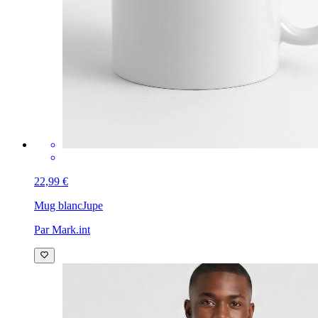
22,99 €
Mug blanc
Jupe
Par Mark.int