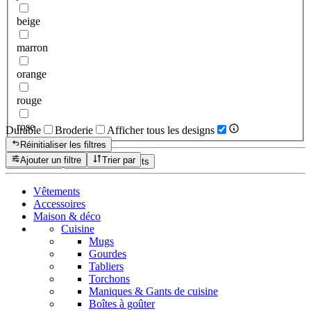
beige
marron
orange
rouge
rose
Durable
Broderie
Afficher tous les designs
Réinitialiser les filtres
Ajouter un filtre
Trier par
Réinitialiser
Afficher les produits
Vêtements
Accessoires
Maison & déco
Cuisine
Mugs
Gourdes
Tabliers
Torchons
Maniques & Gants de cuisine
Boîtes à goûter