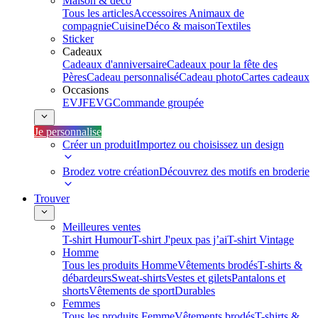
Maison & déco
Tous les articles
Accessoires Animaux de
compagnie
Cuisine
Déco & maison
Textiles
Sticker
Cadeaux
Cadeaux d'anniversaire
Cadeaux pour la fête des
Pères
Cadeau personnalisé
Cadeau photo
Cartes cadeaux
Occasions
EVJF
EVG
Commande groupée
Je personnalise
Créer un produit
Importez ou choisissez un design
Brodez votre création
Découvrez des motifs en broderie
Trouver
Meilleures ventes
T-shirt Humour
T-shirt J'peux pas j’ai
T-shirt Vintage
Homme
Tous les produits Homme
Vêtements brodés
T-shirts &
débardeurs
Sweat-shirts
Vestes et gilets
Pantalons et
shorts
Vêtements de sport
Durables
Femmes
Tous les produits Femme
Vêtements brodés
T-shirts &