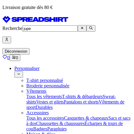
Livraison gratuite dès 80 €
Recherche
Déconnexion
0
0
Personnaliser
T-shirt personnalisé
Broderie personnalisée
Vêtements
Tous les vêtements
T-shirts & débardeurs
Sweat-
shirts
Vestes et gilets
Pantalons et shorts
Vêtements de
sport
Durables
Accessoires
Tous les accessoires
Casquettes & chapeaux
Sacs et sacs
à dos
Chaussettes & chaussures
Écharpes & tours de
cou
Badges
Parapluies