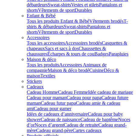
débardeurs
Sweat-shirts
Vestes et gilets
Pantalons et
shorts
Vêtements de sport
Durables
Enfant & Bébé
Tous les produits Enfant & Bébé
Vêtements brodés
T-
shirts & débardeurs
Sweat-shirts
Pantalons et
shorts
Vêtements de sport
Durables
Accessoires
Tous les accessoires
Accessoires brodés
Casquettes &
chapeaux
Sacs et sacs à dos
Chaussettes &
chaussures
Écharpes & tours de cou
Badges
Parapluies
Maison & déco
Tous les produits
Accessoires Animaux de
compagnie
Maison & déco brodé
Cuisine
Déco &
maison
Textiles
Stickers
Cadeaux
Cadeau Homme
Cadeau Femme
Idée cadeau de mariage​
Cadeau pour maman
Cadeau pour papa
Cadeau future
maman
Cadeau futur papa
Cadeau amie & cadeau
ami
Cadeau pour gamer
Idées de cadeaux d’anniversaire
Cadeau pour baby
shower
Cadeau de naissance
Cadeau de baptême
Noces
d’or
Noces d’argent
Cadeau de retraite
Cadeau grand-
mère
Cadeau grand-père
Cartes cadeaux
Produits officiels