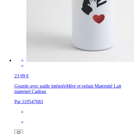
23,99 €
Gourde avec paille intégrée
Mère et enfant Maternité Lait
maternel Cadeau
Par 119547083