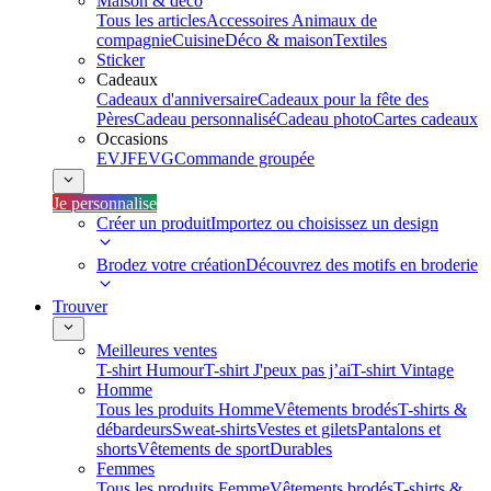
Maison & déco
Tous les articles
Accessoires Animaux de
compagnie
Cuisine
Déco & maison
Textiles
Sticker
Cadeaux
Cadeaux d'anniversaire
Cadeaux pour la fête des
Pères
Cadeau personnalisé
Cadeau photo
Cartes cadeaux
Occasions
EVJF
EVG
Commande groupée
Je personnalise
Créer un produit
Importez ou choisissez un design
Brodez votre création
Découvrez des motifs en broderie
Trouver
Meilleures ventes
T-shirt Humour
T-shirt J'peux pas j’ai
T-shirt Vintage
Homme
Tous les produits Homme
Vêtements brodés
T-shirts &
débardeurs
Sweat-shirts
Vestes et gilets
Pantalons et
shorts
Vêtements de sport
Durables
Femmes
Tous les produits Femme
Vêtements brodés
T-shirts &