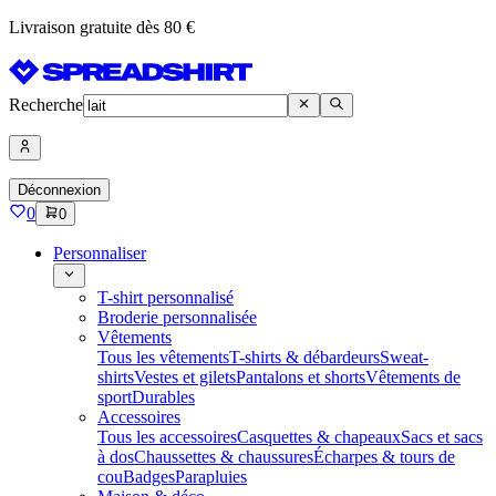
Livraison gratuite dès 80 €
Recherche
Déconnexion
0
0
Personnaliser
T-shirt personnalisé
Broderie personnalisée
Vêtements
Tous les vêtements
T-shirts & débardeurs
Sweat-
shirts
Vestes et gilets
Pantalons et shorts
Vêtements de
sport
Durables
Accessoires
Tous les accessoires
Casquettes & chapeaux
Sacs et sacs
à dos
Chaussettes & chaussures
Écharpes & tours de
cou
Badges
Parapluies