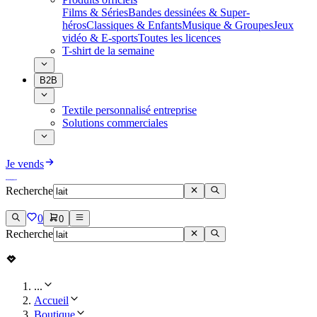
Films & Séries
Bandes dessinées & Super-
héros
Classiques & Enfants
Musique & Groupes
Jeux
vidéo & E-sports
Toutes les licences
T-shirt de la semaine
B2B
Textile personnalisé entreprise
Solutions commerciales
Je vends
Recherche
0
0
Recherche
...
Accueil
Boutique