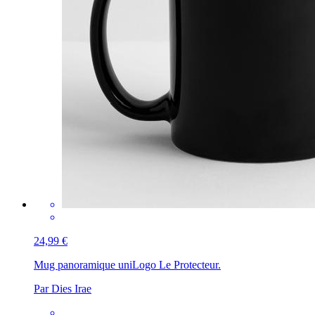
24,99 €
Mug panoramique uni
Logo Le Protecteur.
Par Dies Irae