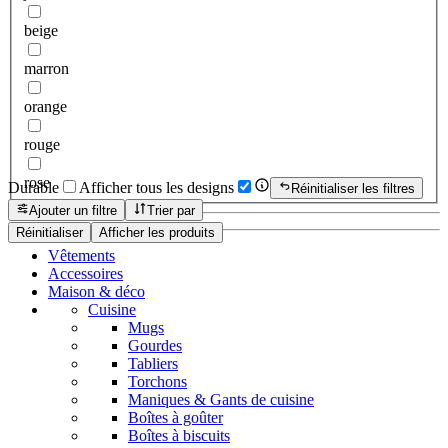
beige
marron
orange
rouge
rose
Durable
Afficher tous les designs
Réinitialiser les filtres
Ajouter un filtre
Trier par
Réinitialiser
Afficher les produits
Vêtements
Accessoires
Maison & déco
Cuisine
Mugs
Gourdes
Tabliers
Torchons
Maniques & Gants de cuisine
Boîtes à goûter
Boîtes à biscuits