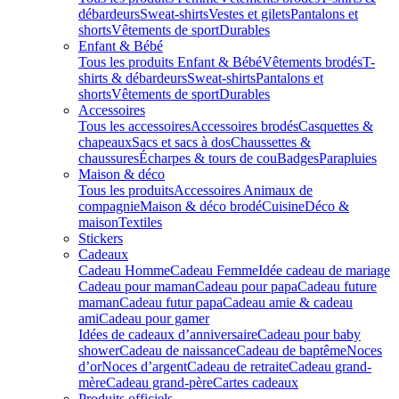
débardeurs
Sweat-shirts
Vestes et gilets
Pantalons et
shorts
Vêtements de sport
Durables
Enfant & Bébé
Tous les produits Enfant & Bébé
Vêtements brodés
T-
shirts & débardeurs
Sweat-shirts
Pantalons et
shorts
Vêtements de sport
Durables
Accessoires
Tous les accessoires
Accessoires brodés
Casquettes &
chapeaux
Sacs et sacs à dos
Chaussettes &
chaussures
Écharpes & tours de cou
Badges
Parapluies
Maison & déco
Tous les produits
Accessoires Animaux de
compagnie
Maison & déco brodé
Cuisine
Déco &
maison
Textiles
Stickers
Cadeaux
Cadeau Homme
Cadeau Femme
Idée cadeau de mariage​
Cadeau pour maman
Cadeau pour papa
Cadeau future
maman
Cadeau futur papa
Cadeau amie & cadeau
ami
Cadeau pour gamer
Idées de cadeaux d’anniversaire
Cadeau pour baby
shower
Cadeau de naissance
Cadeau de baptême
Noces
d’or
Noces d’argent
Cadeau de retraite
Cadeau grand-
mère
Cadeau grand-père
Cartes cadeaux
Produits officiels