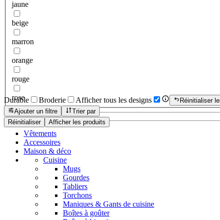
jaune
beige
marron
orange
rouge
rose
Durable
Broderie
Afficher tous les designs
Réinitialiser le
Ajouter un filtre
Trier par
Réinitialiser
Afficher les produits
Vêtements
Accessoires
Maison & déco
Cuisine
Mugs
Gourdes
Tabliers
Torchons
Maniques & Gants de cuisine
Boîtes à goûter