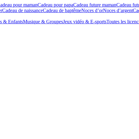
adeau pour maman
Cadeau pour papa
Cadeau future maman
Cadeau fut
r
Cadeau de naissance
Cadeau de baptême
Noces d’or
Noces d’argent
Cad
s & Enfants
Musique & Groupes
Jeux vidéo & E-sports
Toutes les licenc