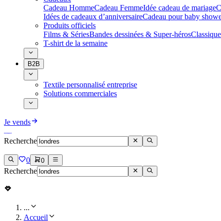
Cadeau Homme
Cadeau Femme
Idée cadeau de mariage​
C
Idées de cadeaux d’anniversaire
Cadeau pour baby showe
Produits officiels
Films & Séries
Bandes dessinées & Super-héros
Classique
T-shirt de la semaine
B2B
Textile personnalisé entreprise
Solutions commerciales
Je vends
Recherche
0
0
Recherche
...
Accueil