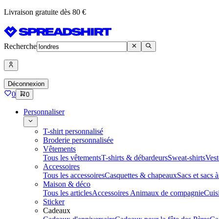
Livraison gratuite dès 80 €
Recherche
Déconnexion
0
0
Personnaliser
T-shirt personnalisé
Broderie personnalisée
Vêtements
Tous les vêtements
T-shirts & débardeurs
Sweat-shirts
Vest
Accessoires
Tous les accessoires
Casquettes & chapeaux
Sacs et sacs 
Maison & déco
Tous les articles
Accessoires Animaux de compagnie
Cuis
Sticker
Cadeaux