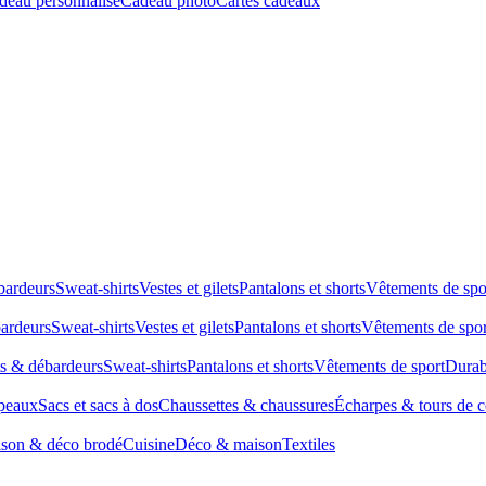
deau personnalisé
Cadeau photo
Cartes cadeaux
bardeurs
Sweat-shirts
Vestes et gilets
Pantalons et shorts
Vêtements de spo
bardeurs
Sweat-shirts
Vestes et gilets
Pantalons et shorts
Vêtements de spor
ts & débardeurs
Sweat-shirts
Pantalons et shorts
Vêtements de sport
Durab
peaux
Sacs et sacs à dos
Chaussettes & chaussures
Écharpes & tours de 
son & déco brodé
Cuisine
Déco & maison
Textiles