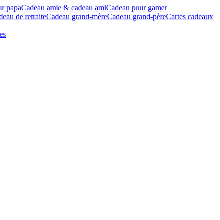
ur papa
Cadeau amie & cadeau ami
Cadeau pour gamer
eau de retraite
Cadeau grand-mère
Cadeau grand-père
Cartes cadeaux
es