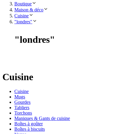
Boutique
Maison & déco
Cuisine
"londres"
"
londres
"
Cuisine
Cuisine
Mugs
Gourdes
Tabliers
Torchons
Maniques & Gants de cuisine
Boîtes à goûter
Boîtes à biscuits