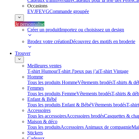
Cadeaux d'anniversaire
Cadeaux pour la fête des Pères
Ca
Occasions
EVJF
EVG
Commande groupée
Je personnalise
Créer un produit
Importez ou choisissez un design
Brodez votre création
Découvrez des motifs en broderie
Trouver
Meilleures ventes
T-shirt Humour
T-shirt J'peux pas j’ai
T-shirt Vintage
Homme
Tous les produits Homme
Vêtements brodés
T-shirts & dé
Femmes
Tous les produits Femme
Vêtements brodés
T-shirts & dé
Enfant & Bébé
Tous les produits Enfant & Bébé
Vêtements brodés
T-shir
Accessoires
Tous les accessoires
Accessoires brodés
Casquettes & cha
Maison & déco
Tous les produits
Accessoires Animaux de compagnie
Mai
Stickers
Cadeaux