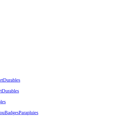
rt
Durables
t
Durables
les
cou
Badges
Parapluies