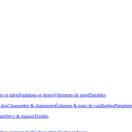
es et gilets
Pantalons et shorts
Vêtements de sport
Durables
à dos
Chaussettes & chaussures
Écharpes & tours de cou
Badges
Parapluie
ine
Déco & maison
Textiles