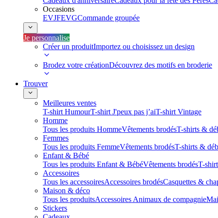
Cadeaux d'anniversaire
Cadeaux pour la fête des Pères
Ca
Occasions
EVJF
EVG
Commande groupée
Je personnalise
Créer un produit
Importez ou choisissez un design
Brodez votre création
Découvrez des motifs en broderie
Trouver
Meilleures ventes
T-shirt Humour
T-shirt J'peux pas j’ai
T-shirt Vintage
Homme
Tous les produits Homme
Vêtements brodés
T-shirts & dé
Femmes
Tous les produits Femme
Vêtements brodés
T-shirts & dé
Enfant & Bébé
Tous les produits Enfant & Bébé
Vêtements brodés
T-shir
Accessoires
Tous les accessoires
Accessoires brodés
Casquettes & cha
Maison & déco
Tous les produits
Accessoires Animaux de compagnie
Mai
Stickers
Cadeaux