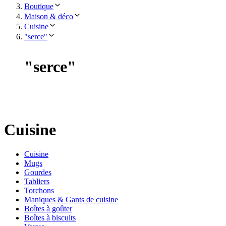
Boutique
Maison & déco
Cuisine
"serce"
"
serce
"
Cuisine
Cuisine
Mugs
Gourdes
Tabliers
Torchons
Maniques & Gants de cuisine
Boîtes à goûter
Boîtes à biscuits