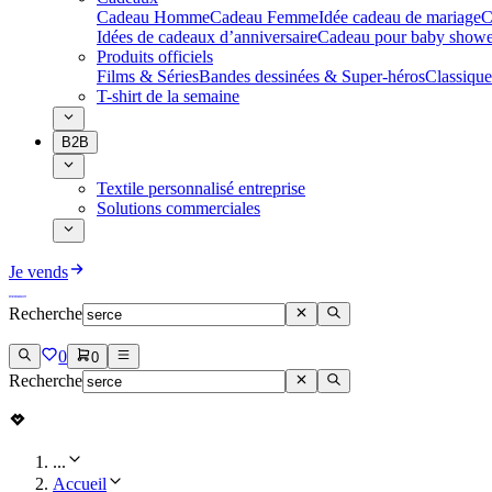
Cadeau Homme
Cadeau Femme
Idée cadeau de mariage​
C
Idées de cadeaux d’anniversaire
Cadeau pour baby showe
Produits officiels
Films & Séries
Bandes dessinées & Super-héros
Classique
T-shirt de la semaine
B2B
Textile personnalisé entreprise
Solutions commerciales
Je vends
Recherche
0
0
Recherche
...
Accueil