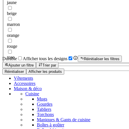
jaune
beige
marron
orange
rouge
rose
Durable
Afficher tous les designs
Réinitialiser les filtres
Ajouter un filtre
Trier par
Réinitialiser
Afficher les produits
Vêtements
Accessoires
Maison & déco
Cuisine
Mugs
Gourdes
Tabliers
Torchons
Maniques & Gants de cuisine
Boîtes à goûter