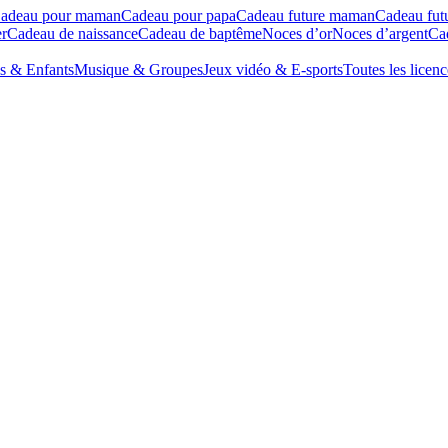
adeau pour maman
Cadeau pour papa
Cadeau future maman
Cadeau fut
r
Cadeau de naissance
Cadeau de baptême
Noces d’or
Noces d’argent
Cad
s & Enfants
Musique & Groupes
Jeux vidéo & E-sports
Toutes les licenc