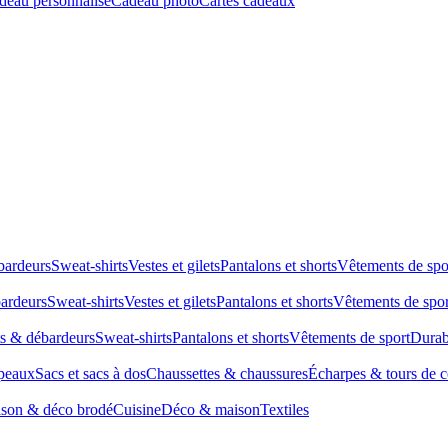
deau personnalisé
Cadeau photo
Cartes cadeaux
bardeurs
Sweat-shirts
Vestes et gilets
Pantalons et shorts
Vêtements de spo
bardeurs
Sweat-shirts
Vestes et gilets
Pantalons et shorts
Vêtements de spor
ts & débardeurs
Sweat-shirts
Pantalons et shorts
Vêtements de sport
Durab
peaux
Sacs et sacs à dos
Chaussettes & chaussures
Écharpes & tours de 
son & déco brodé
Cuisine
Déco & maison
Textiles