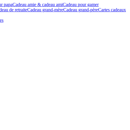
ur papa
Cadeau amie & cadeau ami
Cadeau pour gamer
eau de retraite
Cadeau grand-mère
Cadeau grand-père
Cartes cadeaux
es