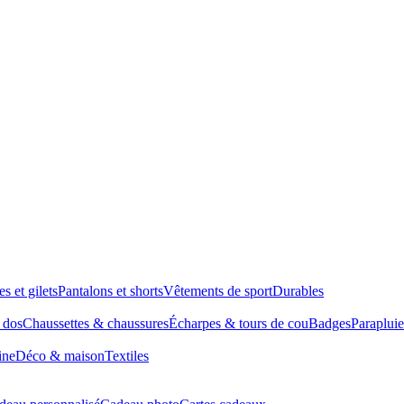
es et gilets
Pantalons et shorts
Vêtements de sport
Durables
à dos
Chaussettes & chaussures
Écharpes & tours de cou
Badges
Parapluie
ine
Déco & maison
Textiles