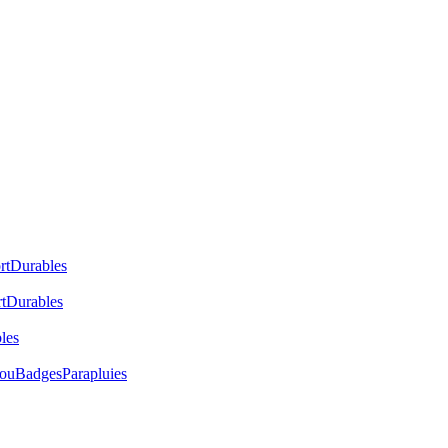
rt
Durables
t
Durables
les
cou
Badges
Parapluies