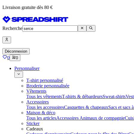
Livraison gratuite dès 80 €
Recherche
Déconnexion
0
0
Personnaliser
T-shirt personnalisé
Broderie personnalisée
Vêtements
Tous les vêtements
T-shirts & débardeurs
Sweat-shirts
Vest
Accessoires
Tous les accessoires
Casquettes & chapeaux
Sacs et sacs 
Maison & déco
Tous les articles
Accessoires Animaux de compagnie
Cuis
Sticker
Cadeaux