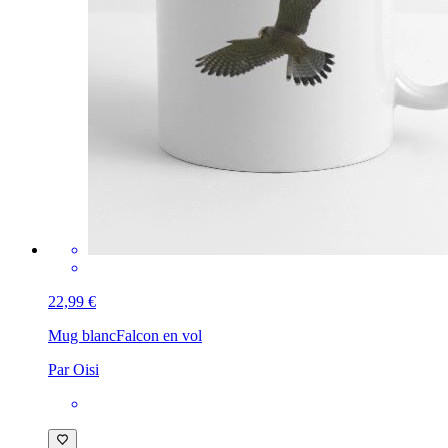
22,99 €
Mug blanc
Falcon en vol
Par Oisi