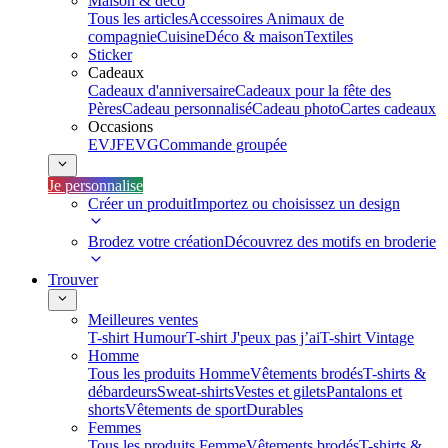
Maison & déco
Tous les articles
Accessoires Animaux de
compagnie
Cuisine
Déco & maison
Textiles
Sticker
Cadeaux
Cadeaux d'anniversaire
Cadeaux pour la fête des
Pères
Cadeau personnalisé
Cadeau photo
Cartes cadeaux
Occasions
EVJF
EVG
Commande groupée
Je personnalise
Créer un produit
Importez ou choisissez un design
Brodez votre création
Découvrez des motifs en broderie
Trouver
Meilleures ventes
T-shirt Humour
T-shirt J'peux pas j’ai
T-shirt Vintage
Homme
Tous les produits Homme
Vêtements brodés
T-shirts &
débardeurs
Sweat-shirts
Vestes et gilets
Pantalons et
shorts
Vêtements de sport
Durables
Femmes
Tous les produits Femme
Vêtements brodés
T-shirts &