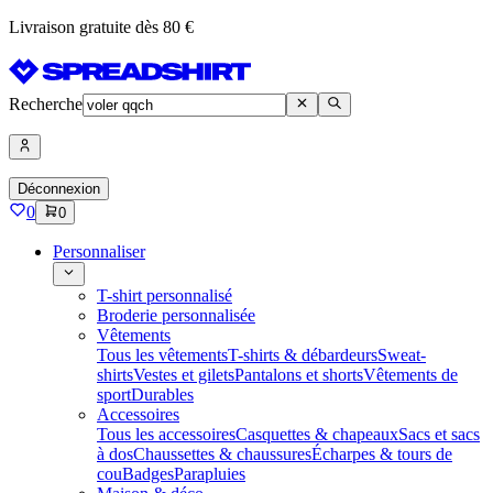
Livraison gratuite dès 80 €
Recherche
Déconnexion
0
0
Personnaliser
T-shirt personnalisé
Broderie personnalisée
Vêtements
Tous les vêtements
T-shirts & débardeurs
Sweat-
shirts
Vestes et gilets
Pantalons et shorts
Vêtements de
sport
Durables
Accessoires
Tous les accessoires
Casquettes & chapeaux
Sacs et sacs
à dos
Chaussettes & chaussures
Écharpes & tours de
cou
Badges
Parapluies