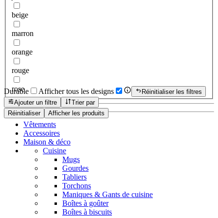
beige
marron
orange
rouge
rose
Durable
Afficher tous les designs
Réinitialiser les filtres
Ajouter un filtre
Trier par
Réinitialiser
Afficher les produits
Vêtements
Accessoires
Maison & déco
Cuisine
Mugs
Gourdes
Tabliers
Torchons
Maniques & Gants de cuisine
Boîtes à goûter
Boîtes à biscuits