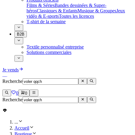
Films & Séries
Bandes dessinées & Super-
héros
Classiques & Enfants
Musique & Groupes
Jeux
vidéo & E-sports
Toutes les licences
T-shirt de la semaine
B2B
Textile personnalisé entreprise
Solutions commerciales
Je vends
Recherche
0
0
Recherche
...
Accueil
Boutique