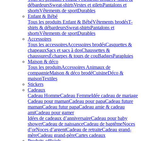
débardeurs
Sweat-shirts
Vestes et gilets
Pantalons et
shorts
Vêtements de sport
Durables
Enfant & Bébé
Tous les produits Enfant & Bébé
Vêtements brodés
T-
shirts & débardeurs
Sweat-shirts
Pantalons et
shorts
Vêtements de sport
Durables
Accessoires
Tous les accessoires
Accessoires brodés
Casquettes &
chapeaux
Sacs et sacs à dos
Chaussettes &
chaussures
Écharpes & tours de cou
Badges
Parapluies
Maison & déco
Tous les produits
Accessoires Animaux de
compagnie
Maison & déco brodé
Cuisine
Déco &
maison
Textiles
Stickers
Cadeaux
Cadeau Homme
Cadeau Femme
Idée cadeau de mariage​
Cadeau pour maman
Cadeau pour papa
Cadeau future
maman
Cadeau futur papa
Cadeau amie & cadeau
ami
Cadeau pour gamer
Idées de cadeaux d’anniversaire
Cadeau pour baby
shower
Cadeau de naissance
Cadeau de baptême
Noces
d’or
Noces d’argent
Cadeau de retraite
Cadeau grand-
mère
Cadeau grand-père
Cartes cadeaux
Produits officiels