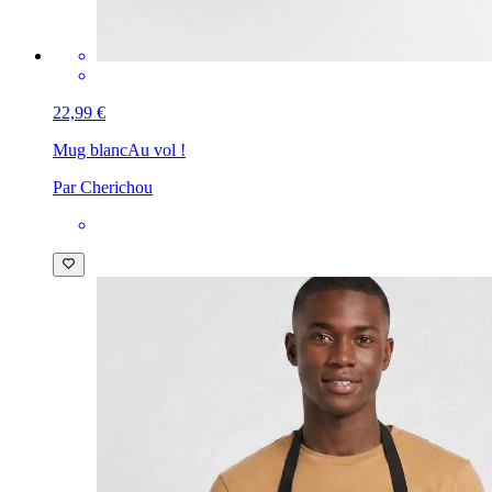
22,99 €
Mug blanc
Au vol !
Par Cherichou