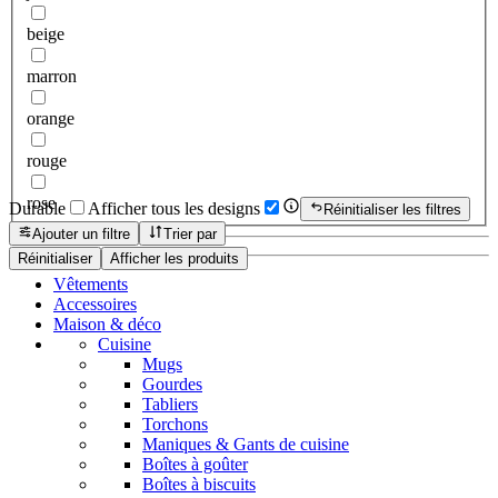
beige
marron
orange
rouge
rose
Durable
Afficher tous les designs
Réinitialiser les filtres
Ajouter un filtre
Trier par
Réinitialiser
Afficher les produits
Vêtements
Accessoires
Maison & déco
Cuisine
Mugs
Gourdes
Tabliers
Torchons
Maniques & Gants de cuisine
Boîtes à goûter
Boîtes à biscuits