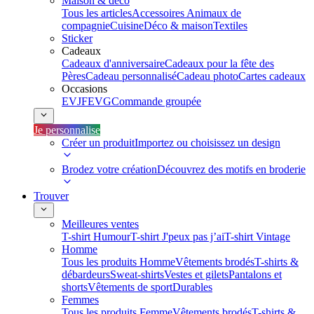
Maison & déco
Tous les articles
Accessoires Animaux de
compagnie
Cuisine
Déco & maison
Textiles
Sticker
Cadeaux
Cadeaux d'anniversaire
Cadeaux pour la fête des
Pères
Cadeau personnalisé
Cadeau photo
Cartes cadeaux
Occasions
EVJF
EVG
Commande groupée
Je personnalise
Créer un produit
Importez ou choisissez un design
Brodez votre création
Découvrez des motifs en broderie
Trouver
Meilleures ventes
T-shirt Humour
T-shirt J'peux pas j’ai
T-shirt Vintage
Homme
Tous les produits Homme
Vêtements brodés
T-shirts &
débardeurs
Sweat-shirts
Vestes et gilets
Pantalons et
shorts
Vêtements de sport
Durables
Femmes
Tous les produits Femme
Vêtements brodés
T-shirts &