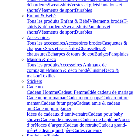
débardeurs
Sweat-shirts
Vestes et gilets
Pantalons et
shorts
Vêtements de sport
Durables
Enfant & Bébé
Tous les produits Enfant & Bébé
Vêtements brodés
T-
shirts & débardeurs
Sweat-shirts
Pantalons et
shorts
Vêtements de sport
Durables
Accessoires
Tous les accessoires
Accessoires brodés
Casquettes &
chapeaux
Sacs et sacs à dos
Chaussettes &
chaussures
Écharpes & tours de cou
Badges
Parapluies
Maison & déco
Tous les produits
Accessoires Animaux de
compagnie
Maison & déco brodé
Cuisine
Déco &
maison
Textiles
Stickers
Cadeaux
Cadeau Homme
Cadeau Femme
Idée cadeau de mariage​
Cadeau pour maman
Cadeau pour papa
Cadeau future
maman
Cadeau futur papa
Cadeau amie & cadeau
ami
Cadeau pour gamer
Idées de cadeaux d’anniversaire
Cadeau pour baby
shower
Cadeau de naissance
Cadeau de baptême
Noces
d’or
Noces d’argent
Cadeau de retraite
Cadeau grand-
mère
Cadeau grand-père
Cartes cadeaux
Produits officiels