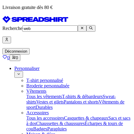
Livraison gratuite dès 80 €
Recherche
Déconnexion
0
0
Personnaliser
T-shirt personnalisé
Broderie personnalisée
Vêtements
Tous les vêtements
T-shirts & débardeurs
Sweat-
shirts
Vestes et gilets
Pantalons et shorts
Vêtements de
sport
Durables
Accessoires
Tous les accessoires
Casquettes & chapeaux
Sacs et sacs
à dos
Chaussettes & chaussures
Écharpes & tours de
cou
Badges
Parapluies