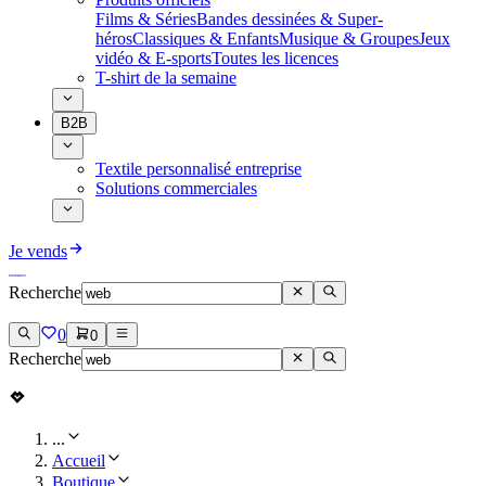
Films & Séries
Bandes dessinées & Super-
héros
Classiques & Enfants
Musique & Groupes
Jeux
vidéo & E-sports
Toutes les licences
T-shirt de la semaine
B2B
Textile personnalisé entreprise
Solutions commerciales
Je vends
Recherche
0
0
Recherche
...
Accueil
Boutique