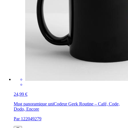
24,99 €
Mug panoramique uni
Codeur Geek Routine – Café, Code,
Dodo, Encore
Par 122049279