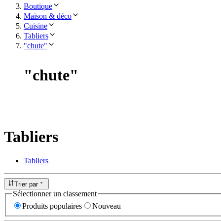
Boutique
Maison & déco
Cuisine
Tabliers
"chute"
"
chute
"
Tabliers
Tabliers
Trier par
Sélectionner un classement
Produits populaires
Nouveau