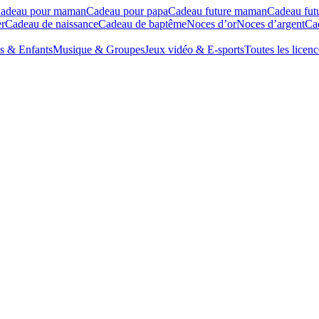
adeau pour maman
Cadeau pour papa
Cadeau future maman
Cadeau fut
r
Cadeau de naissance
Cadeau de baptême
Noces d’or
Noces d’argent
Cad
s & Enfants
Musique & Groupes
Jeux vidéo & E-sports
Toutes les licenc