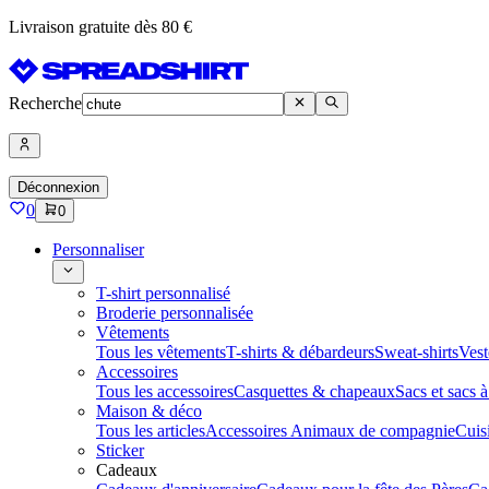
Livraison gratuite dès 80 €
Recherche
Déconnexion
0
0
Personnaliser
T-shirt personnalisé
Broderie personnalisée
Vêtements
Tous les vêtements
T-shirts & débardeurs
Sweat-shirts
Vest
Accessoires
Tous les accessoires
Casquettes & chapeaux
Sacs et sacs 
Maison & déco
Tous les articles
Accessoires Animaux de compagnie
Cuis
Sticker
Cadeaux