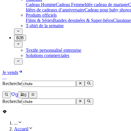
Cadeau Homme
Cadeau Femme
Idée cadeau de mariage​
C
Idées de cadeaux d’anniversaire
Cadeau pour baby showe
Produits officiels
Films & Séries
Bandes dessinées & Super-héros
Classique
T-shirt de la semaine
B2B
Textile personnalisé entreprise
Solutions commerciales
Je vends
Recherche
0
0
Recherche
...
Accueil