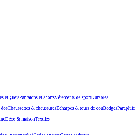
es et gilets
Pantalons et shorts
Vêtements de sport
Durables
à dos
Chaussettes & chaussures
Écharpes & tours de cou
Badges
Parapluie
ine
Déco & maison
Textiles