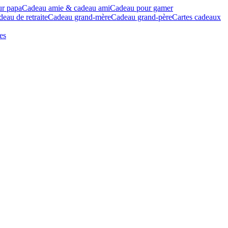
ur papa
Cadeau amie & cadeau ami
Cadeau pour gamer
eau de retraite
Cadeau grand-mère
Cadeau grand-père
Cartes cadeaux
es