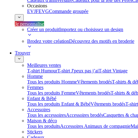
Cadeaux d'anniversaire
Cadeaux pour la fête des Pères
Ca
Occasions
EVJF
EVG
Commande groupée
Je personnalise
Créer un produit
Importez ou choisissez un design
Brodez votre création
Découvrez des motifs en broderie
Trouver
Meilleures ventes
T-shirt Humour
T-shirt J'peux pas j’ai
T-shirt Vintage
Homme
Tous les produits Homme
Vêtements brodés
T-shirts & dé
Femmes
Tous les produits Femme
Vêtements brodés
T-shirts & dé
Enfant & Bébé
Tous les produits Enfant & Bébé
Vêtements brodés
T-shir
Accessoires
Tous les accessoires
Accessoires brodés
Casquettes & cha
Maison & déco
Tous les produits
Accessoires Animaux de compagnie
Mai
Stickers
Cadeaux