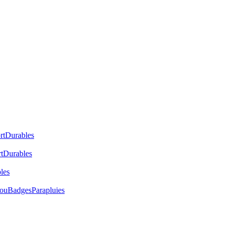
rt
Durables
t
Durables
les
cou
Badges
Parapluies