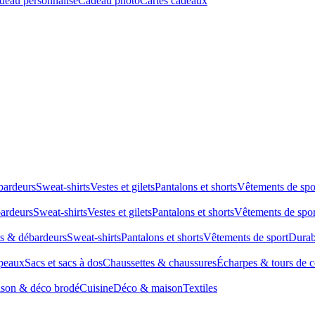
deau personnalisé
Cadeau photo
Cartes cadeaux
bardeurs
Sweat-shirts
Vestes et gilets
Pantalons et shorts
Vêtements de spo
bardeurs
Sweat-shirts
Vestes et gilets
Pantalons et shorts
Vêtements de spor
ts & débardeurs
Sweat-shirts
Pantalons et shorts
Vêtements de sport
Durab
peaux
Sacs et sacs à dos
Chaussettes & chaussures
Écharpes & tours de 
son & déco brodé
Cuisine
Déco & maison
Textiles