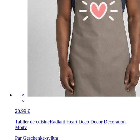
28,99 €
Tablier de cuisine
Radiant Heart Deco Decor Decoration
Moitv
Par Geschenke-sylltra