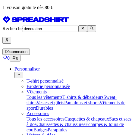
Livraison gratuite dès 80 €
Recherche
Déconnexion
0
0
Personnaliser
T-shirt personnalisé
Broderie personnalisée
Vêtements
Tous les vêtements
T-shirts & débardeurs
Sweat-
shirts
Vestes et gilets
Pantalons et shorts
Vêtements de
sport
Durables
Accessoires
Tous les accessoires
Casquettes & chapeaux
Sacs et sacs
à dos
Chaussettes & chaussures
Écharpes & tours de
cou
Badges
Parapluies