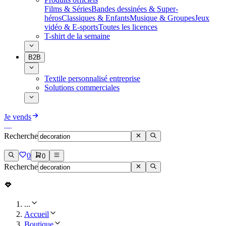
Films & Séries
Bandes dessinées & Super-
héros
Classiques & Enfants
Musique & Groupes
Jeux
vidéo & E-sports
Toutes les licences
T-shirt de la semaine
B2B
Textile personnalisé entreprise
Solutions commerciales
Je vends
Recherche
0
0
Recherche
...
Accueil
Boutique