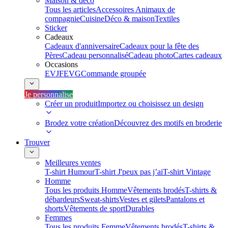
Maison & déco
Tous les articles
Accessoires Animaux de
compagnie
Cuisine
Déco & maison
Textiles
Sticker
Cadeaux
Cadeaux d'anniversaire
Cadeaux pour la fête des
Pères
Cadeau personnalisé
Cadeau photo
Cartes cadeaux
Occasions
EVJF
EVG
Commande groupée
Je personnalise
Créer un produit
Importez ou choisissez un design
Brodez votre création
Découvrez des motifs en broderie
Trouver
Meilleures ventes
T-shirt Humour
T-shirt J'peux pas j’ai
T-shirt Vintage
Homme
Tous les produits Homme
Vêtements brodés
T-shirts &
débardeurs
Sweat-shirts
Vestes et gilets
Pantalons et
shorts
Vêtements de sport
Durables
Femmes
Tous les produits Femme
Vêtements brodés
T-shirts &