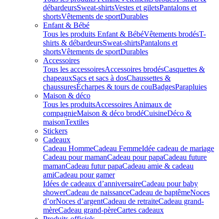
débardeurs
Sweat-shirts
Vestes et gilets
Pantalons et
shorts
Vêtements de sport
Durables
Enfant & Bébé
Tous les produits Enfant & Bébé
Vêtements brodés
T-
shirts & débardeurs
Sweat-shirts
Pantalons et
shorts
Vêtements de sport
Durables
Accessoires
Tous les accessoires
Accessoires brodés
Casquettes &
chapeaux
Sacs et sacs à dos
Chaussettes &
chaussures
Écharpes & tours de cou
Badges
Parapluies
Maison & déco
Tous les produits
Accessoires Animaux de
compagnie
Maison & déco brodé
Cuisine
Déco &
maison
Textiles
Stickers
Cadeaux
Cadeau Homme
Cadeau Femme
Idée cadeau de mariage​
Cadeau pour maman
Cadeau pour papa
Cadeau future
maman
Cadeau futur papa
Cadeau amie & cadeau
ami
Cadeau pour gamer
Idées de cadeaux d’anniversaire
Cadeau pour baby
shower
Cadeau de naissance
Cadeau de baptême
Noces
d’or
Noces d’argent
Cadeau de retraite
Cadeau grand-
mère
Cadeau grand-père
Cartes cadeaux
Produits officiels