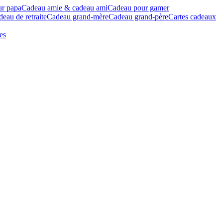
ur papa
Cadeau amie & cadeau ami
Cadeau pour gamer
eau de retraite
Cadeau grand-mère
Cadeau grand-père
Cartes cadeaux
es