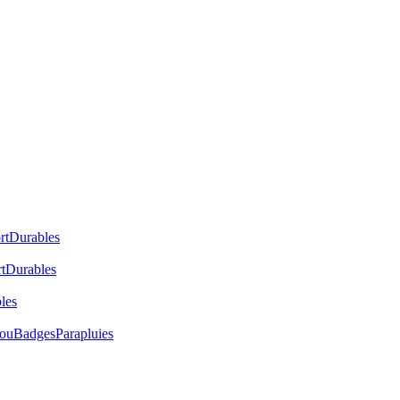
rt
Durables
t
Durables
les
cou
Badges
Parapluies