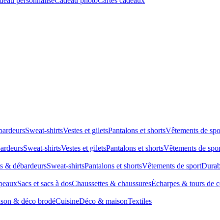
deau personnalisé
Cadeau photo
Cartes cadeaux
bardeurs
Sweat-shirts
Vestes et gilets
Pantalons et shorts
Vêtements de spo
bardeurs
Sweat-shirts
Vestes et gilets
Pantalons et shorts
Vêtements de spor
ts & débardeurs
Sweat-shirts
Pantalons et shorts
Vêtements de sport
Durab
peaux
Sacs et sacs à dos
Chaussettes & chaussures
Écharpes & tours de 
son & déco brodé
Cuisine
Déco & maison
Textiles