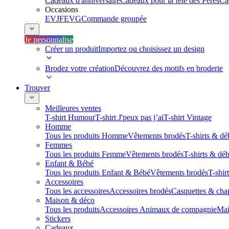
Cadeaux d'anniversaire
Cadeaux pour la fête des Pères
Ca
Occasions
EVJF
EVG
Commande groupée
Je personnalise
Créer un produit
Importez ou choisissez un design
Brodez votre création
Découvrez des motifs en broderie
Trouver
Meilleures ventes
T-shirt Humour
T-shirt J'peux pas j’ai
T-shirt Vintage
Homme
Tous les produits Homme
Vêtements brodés
T-shirts & dé
Femmes
Tous les produits Femme
Vêtements brodés
T-shirts & dé
Enfant & Bébé
Tous les produits Enfant & Bébé
Vêtements brodés
T-shir
Accessoires
Tous les accessoires
Accessoires brodés
Casquettes & cha
Maison & déco
Tous les produits
Accessoires Animaux de compagnie
Mai
Stickers
Cadeaux