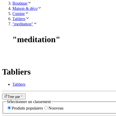
Boutique
Maison & déco
Cuisine
Tabliers
"meditation"
"
meditation
"
Tabliers
Tabliers
Trier par
Sélectionner un classement
Produits populaires
Nouveau