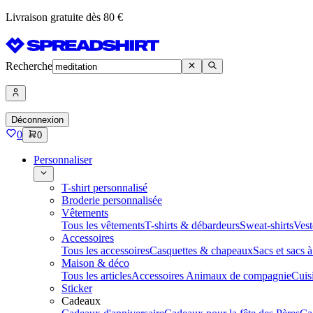
Livraison gratuite dès 80 €
Recherche
Déconnexion
0
0
Personnaliser
T-shirt personnalisé
Broderie personnalisée
Vêtements
Tous les vêtements
T-shirts & débardeurs
Sweat-shirts
Vest
Accessoires
Tous les accessoires
Casquettes & chapeaux
Sacs et sacs 
Maison & déco
Tous les articles
Accessoires Animaux de compagnie
Cuis
Sticker
Cadeaux