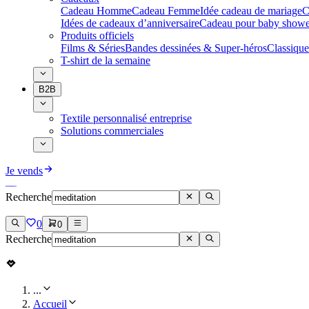
Cadeau Homme
Cadeau Femme
Idée cadeau de mariage​
C
Idées de cadeaux d’anniversaire
Cadeau pour baby showe
Produits officiels
Films & Séries
Bandes dessinées & Super-héros
Classique
T-shirt de la semaine
B2B
Textile personnalisé entreprise
Solutions commerciales
Je vends
Recherche
0
0
Recherche
...
Accueil