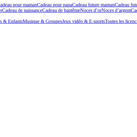
adeau pour maman
Cadeau pour papa
Cadeau future maman
Cadeau fut
r
Cadeau de naissance
Cadeau de baptême
Noces d’or
Noces d’argent
Cad
s & Enfants
Musique & Groupes
Jeux vidéo & E-sports
Toutes les licenc