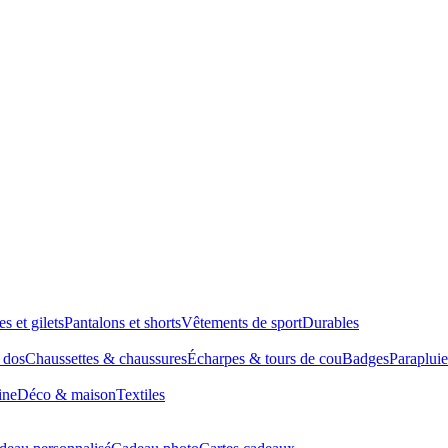
es et gilets
Pantalons et shorts
Vêtements de sport
Durables
à dos
Chaussettes & chaussures
Écharpes & tours de cou
Badges
Parapluie
ine
Déco & maison
Textiles