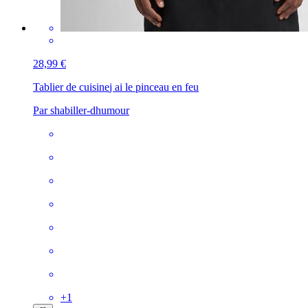
28,99 €
Tablier de cuisine
j ai le pinceau en feu
Par shabiller-dhumour
+
1