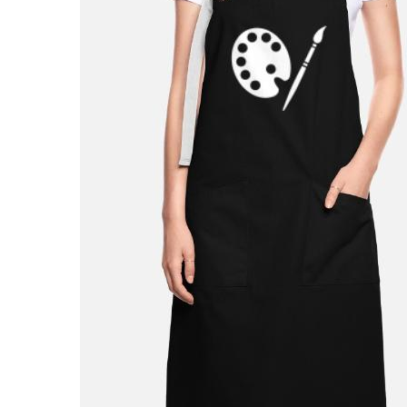
27,99 €
Tablier contrasté
Pinceau
Par MindGEN