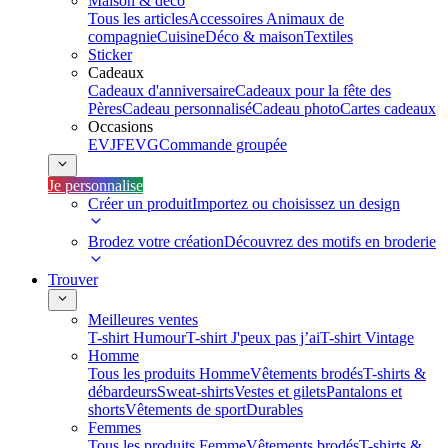
Maison & déco
Tous les articles
Accessoires Animaux de
compagnie
Cuisine
Déco & maison
Textiles
Sticker
Cadeaux
Cadeaux d'anniversaire
Cadeaux pour la fête des
Pères
Cadeau personnalisé
Cadeau photo
Cartes cadeaux
Occasions
EVJF
EVG
Commande groupée
Je personnalise
Créer un produit
Importez ou choisissez un design
Brodez votre création
Découvrez des motifs en broderie
Trouver
Meilleures ventes
T-shirt Humour
T-shirt J'peux pas j’ai
T-shirt Vintage
Homme
Tous les produits Homme
Vêtements brodés
T-shirts &
débardeurs
Sweat-shirts
Vestes et gilets
Pantalons et
shorts
Vêtements de sport
Durables
Femmes
Tous les produits Femme
Vêtements brodés
T-shirts &