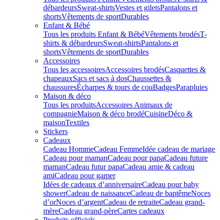
débardeurs
Sweat-shirts
Vestes et gilets
Pantalons et
shorts
Vêtements de sport
Durables
Enfant & Bébé
Tous les produits Enfant & Bébé
Vêtements brodés
T-
shirts & débardeurs
Sweat-shirts
Pantalons et
shorts
Vêtements de sport
Durables
Accessoires
Tous les accessoires
Accessoires brodés
Casquettes &
chapeaux
Sacs et sacs à dos
Chaussettes &
chaussures
Écharpes & tours de cou
Badges
Parapluies
Maison & déco
Tous les produits
Accessoires Animaux de
compagnie
Maison & déco brodé
Cuisine
Déco &
maison
Textiles
Stickers
Cadeaux
Cadeau Homme
Cadeau Femme
Idée cadeau de mariage​
Cadeau pour maman
Cadeau pour papa
Cadeau future
maman
Cadeau futur papa
Cadeau amie & cadeau
ami
Cadeau pour gamer
Idées de cadeaux d’anniversaire
Cadeau pour baby
shower
Cadeau de naissance
Cadeau de baptême
Noces
d’or
Noces d’argent
Cadeau de retraite
Cadeau grand-
mère
Cadeau grand-père
Cartes cadeaux
Produits officiels