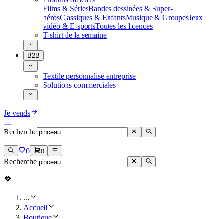
Films & Séries
Bandes dessinées & Super-
héros
Classiques & Enfants
Musique & Groupes
Jeux
vidéo & E-sports
Toutes les licences
T-shirt de la semaine
B2B
Textile personnalisé entreprise
Solutions commerciales
Je vends
Recherche
0
0
Recherche
...
Accueil
Boutique