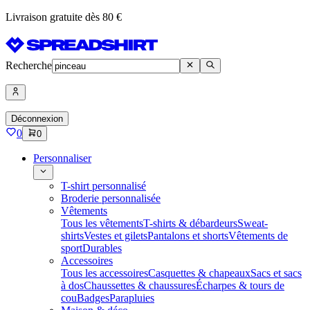
Livraison gratuite dès 80 €
Recherche
Déconnexion
0
0
Personnaliser
T-shirt personnalisé
Broderie personnalisée
Vêtements
Tous les vêtements
T-shirts & débardeurs
Sweat-
shirts
Vestes et gilets
Pantalons et shorts
Vêtements de
sport
Durables
Accessoires
Tous les accessoires
Casquettes & chapeaux
Sacs et sacs
à dos
Chaussettes & chaussures
Écharpes & tours de
cou
Badges
Parapluies