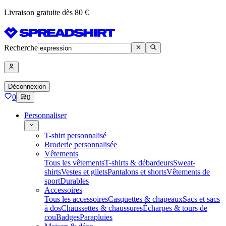
Livraison gratuite dès 80 €
Recherche
Déconnexion
0
0
Personnaliser
T-shirt personnalisé
Broderie personnalisée
Vêtements
Tous les vêtements
T-shirts & débardeurs
Sweat-
shirts
Vestes et gilets
Pantalons et shorts
Vêtements de
sport
Durables
Accessoires
Tous les accessoires
Casquettes & chapeaux
Sacs et sacs
à dos
Chaussettes & chaussures
Écharpes & tours de
cou
Badges
Parapluies