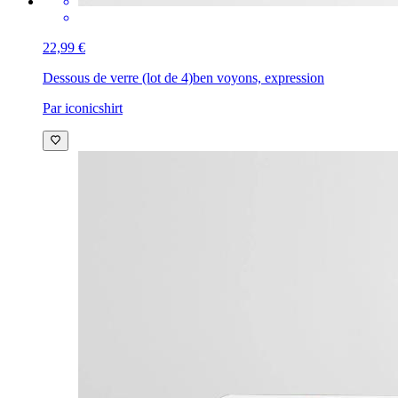
22,99 €
Dessous de verre (lot de 4)
ben voyons, expression
Par iconicshirt