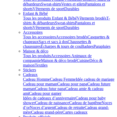
débardeurs
Sweat-shirts
Vestes et gilets
Pantalons et
shorts
Vêtements de sport
Durables
Enfant & Bébé
Tous les produits Enfant & Bébé
Vêtements brodés
T-
shirts & débardeurs
Sweat-shirts
Pantalons et
shorts
Vêtements de sport
Durables
Accessoires
Tous les accessoires
Accessoires brodés
Casquettes &
chapeaux
Sacs et sacs à dos
Chaussettes &
chaussures
Écharpes & tours de cou
Badges
Parapluies
Maison & déco
Tous les produits
Accessoires Animaux de
compagnie
Maison & déco brodé
Cuisine
Déco &
maison
Textiles
Stickers
Cadeaux
Cadeau Homme
Cadeau Femme
Idée cadeau de mariage​
Cadeau pour maman
Cadeau pour papa
Cadeau future
maman
Cadeau futur papa
Cadeau amie & cadeau
ami
Cadeau pour gamer
Idées de cadeaux d’anniversaire
Cadeau pour baby
shower
Cadeau de naissance
Cadeau de baptême
Noces
d’or
Noces d’argent
Cadeau de retraite
Cadeau grand-
mère
Cadeau grand-père
Cartes cadeaux
Produits officiels