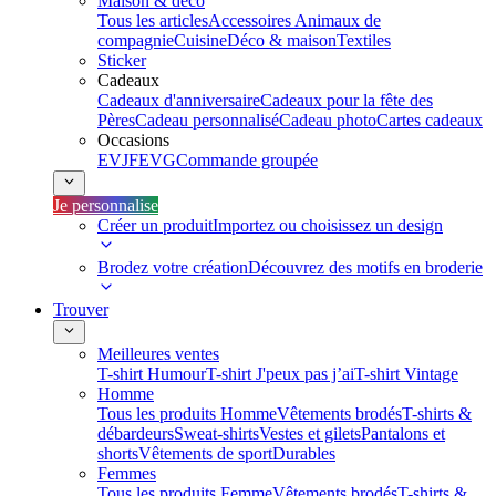
Maison & déco
Tous les articles
Accessoires Animaux de
compagnie
Cuisine
Déco & maison
Textiles
Sticker
Cadeaux
Cadeaux d'anniversaire
Cadeaux pour la fête des
Pères
Cadeau personnalisé
Cadeau photo
Cartes cadeaux
Occasions
EVJF
EVG
Commande groupée
Je personnalise
Créer un produit
Importez ou choisissez un design
Brodez votre création
Découvrez des motifs en broderie
Trouver
Meilleures ventes
T-shirt Humour
T-shirt J'peux pas j’ai
T-shirt Vintage
Homme
Tous les produits Homme
Vêtements brodés
T-shirts &
débardeurs
Sweat-shirts
Vestes et gilets
Pantalons et
shorts
Vêtements de sport
Durables
Femmes
Tous les produits Femme
Vêtements brodés
T-shirts &