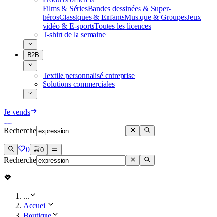
Films & Séries
Bandes dessinées & Super-
héros
Classiques & Enfants
Musique & Groupes
Jeux
vidéo & E-sports
Toutes les licences
T-shirt de la semaine
B2B
Textile personnalisé entreprise
Solutions commerciales
Je vends
Recherche
0
0
Recherche
...
Accueil
Boutique