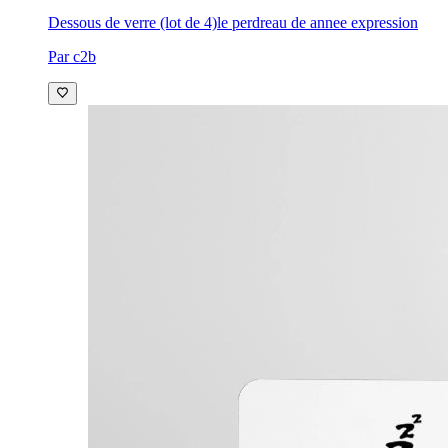
Dessous de verre (lot de 4)
le perdreau de annee expression
Par c2b