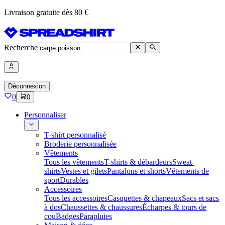
Livraison gratuite dès 80 €
Recherche
Déconnexion
0
0
Personnaliser
T-shirt personnalisé
Broderie personnalisée
Vêtements
Tous les vêtements
T-shirts & débardeurs
Sweat-
shirts
Vestes et gilets
Pantalons et shorts
Vêtements de
sport
Durables
Accessoires
Tous les accessoires
Casquettes & chapeaux
Sacs et sacs
à dos
Chaussettes & chaussures
Écharpes & tours de
cou
Badges
Parapluies