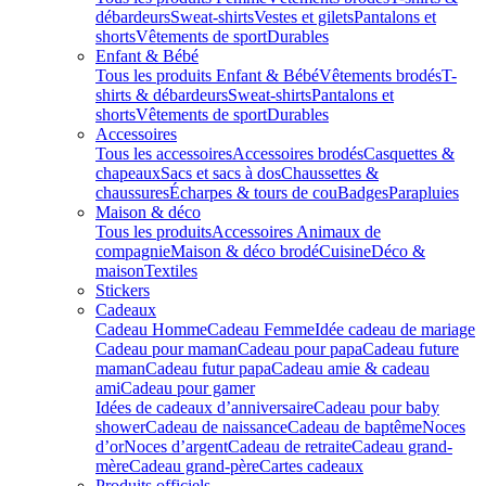
débardeurs
Sweat-shirts
Vestes et gilets
Pantalons et
shorts
Vêtements de sport
Durables
Enfant & Bébé
Tous les produits Enfant & Bébé
Vêtements brodés
T-
shirts & débardeurs
Sweat-shirts
Pantalons et
shorts
Vêtements de sport
Durables
Accessoires
Tous les accessoires
Accessoires brodés
Casquettes &
chapeaux
Sacs et sacs à dos
Chaussettes &
chaussures
Écharpes & tours de cou
Badges
Parapluies
Maison & déco
Tous les produits
Accessoires Animaux de
compagnie
Maison & déco brodé
Cuisine
Déco &
maison
Textiles
Stickers
Cadeaux
Cadeau Homme
Cadeau Femme
Idée cadeau de mariage​
Cadeau pour maman
Cadeau pour papa
Cadeau future
maman
Cadeau futur papa
Cadeau amie & cadeau
ami
Cadeau pour gamer
Idées de cadeaux d’anniversaire
Cadeau pour baby
shower
Cadeau de naissance
Cadeau de baptême
Noces
d’or
Noces d’argent
Cadeau de retraite
Cadeau grand-
mère
Cadeau grand-père
Cartes cadeaux
Produits officiels