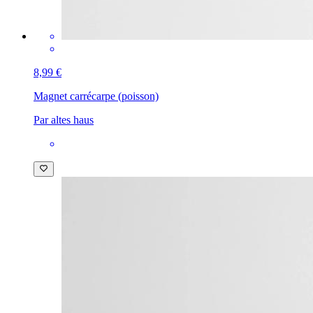
8,99 €
Magnet carré
carpe (poisson)
Par altes haus