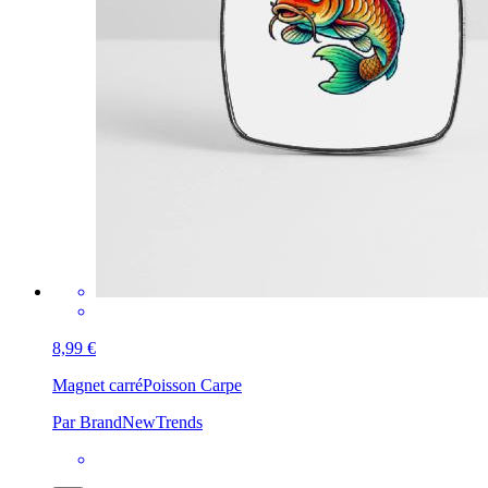
8,99 €
Magnet carré
Poisson Carpe
Par BrandNewTrends