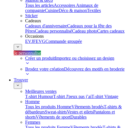
Maison & déco
Tous les articles
Accessoires Animaux de
compagnie
Cuisine
Déco & maison
Textiles
Sticker
Cadeaux
Cadeaux d'anniversaire
Cadeaux pour la fête des
Pères
Cadeau personnalisé
Cadeau photo
Cartes cadeaux
Occasions
EVJF
EVG
Commande groupée
Je personnalise
Créer un produit
Importez ou choisissez un design
Brodez votre création
Découvrez des motifs en broderie
Trouver
Meilleures ventes
T-shirt Humour
T-shirt J'peux pas j’ai
T-shirt Vintage
Homme
Tous les produits Homme
Vêtements brodés
T-shirts &
débardeurs
Sweat-shirts
Vestes et gilets
Pantalons et
shorts
Vêtements de sport
Durables
Femmes
Tous les produits Femme
Vêtements brodés
T-shirts &