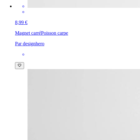
8,99 €
Magnet carré
Poisson carpe
Par designhero