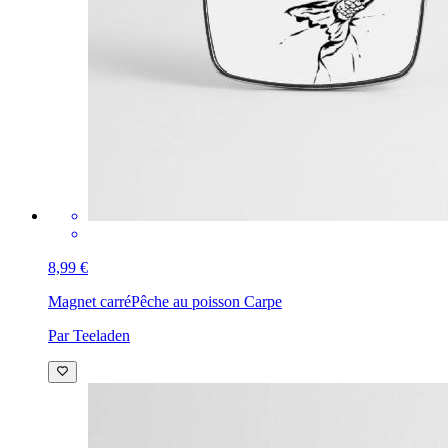
8,99 €
Magnet carré
Pêche au poisson Carpe
Par Teeladen