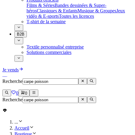
Films & Séries
Bandes dessinées & Super-
héros
Classiques & Enfants
Musique & Groupes
Jeux
vidéo & E-sports
Toutes les licences
T-shirt de la semaine
B2B
Textile personnalisé entreprise
Solutions commerciales
Je vends
Recherche
0
0
Recherche
...
Accueil
Boutique