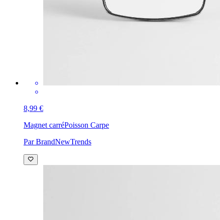
8,99 €
Magnet carré
Poisson Carpe
Par BrandNewTrends