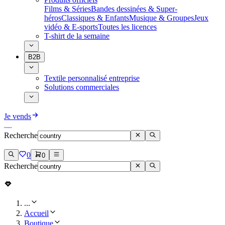
Films & Séries
Bandes dessinées & Super-
héros
Classiques & Enfants
Musique & Groupes
Jeux
vidéo & E-sports
Toutes les licences
T-shirt de la semaine
B2B
Textile personnalisé entreprise
Solutions commerciales
Je vends
Recherche
0
0
Recherche
...
Accueil
Boutique