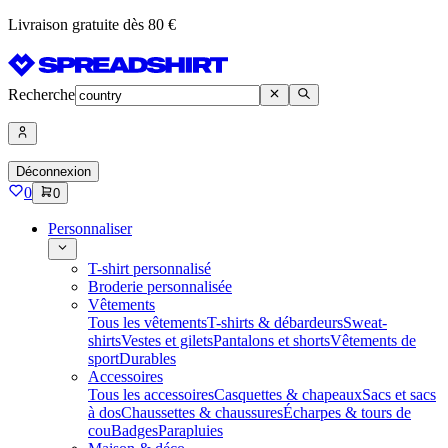
Livraison gratuite dès 80 €
Recherche
Déconnexion
0
0
Personnaliser
T-shirt personnalisé
Broderie personnalisée
Vêtements
Tous les vêtements
T-shirts & débardeurs
Sweat-
shirts
Vestes et gilets
Pantalons et shorts
Vêtements de
sport
Durables
Accessoires
Tous les accessoires
Casquettes & chapeaux
Sacs et sacs
à dos
Chaussettes & chaussures
Écharpes & tours de
cou
Badges
Parapluies