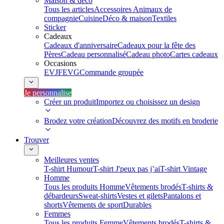
Maison & déco
Tous les articles
Accessoires Animaux de
compagnie
Cuisine
Déco & maison
Textiles
Sticker
Cadeaux
Cadeaux d'anniversaire
Cadeaux pour la fête des
Pères
Cadeau personnalisé
Cadeau photo
Cartes cadeaux
Occasions
EVJF
EVG
Commande groupée
Je personnalise
Créer un produit
Importez ou choisissez un design
Brodez votre création
Découvrez des motifs en broderie
Trouver
Meilleures ventes
T-shirt Humour
T-shirt J'peux pas j’ai
T-shirt Vintage
Homme
Tous les produits Homme
Vêtements brodés
T-shirts &
débardeurs
Sweat-shirts
Vestes et gilets
Pantalons et
shorts
Vêtements de sport
Durables
Femmes
Tous les produits Femme
Vêtements brodés
T-shirts &