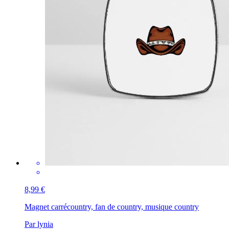
8,99 €
Magnet carré
country, fan de country, musique country
Par lynia