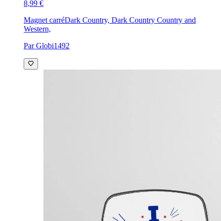
8,99 €
Magnet carré
Dark Country, Dark Country Country and
Western,
Par Globi1492