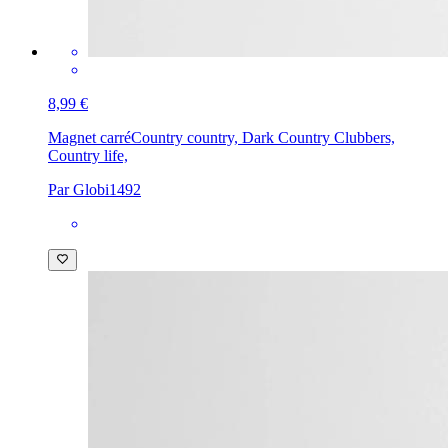
8,99 €
Magnet carré
Country country, Dark Country Clubbers,
Country life,
Par Globi1492