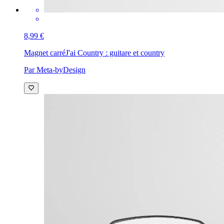
8,99 €
Magnet carré
J'ai Country : guitare et country
Par Meta-byDesign