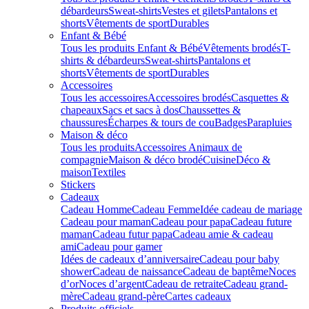
débardeurs
Sweat-shirts
Vestes et gilets
Pantalons et
shorts
Vêtements de sport
Durables
Enfant & Bébé
Tous les produits Enfant & Bébé
Vêtements brodés
T-
shirts & débardeurs
Sweat-shirts
Pantalons et
shorts
Vêtements de sport
Durables
Accessoires
Tous les accessoires
Accessoires brodés
Casquettes &
chapeaux
Sacs et sacs à dos
Chaussettes &
chaussures
Écharpes & tours de cou
Badges
Parapluies
Maison & déco
Tous les produits
Accessoires Animaux de
compagnie
Maison & déco brodé
Cuisine
Déco &
maison
Textiles
Stickers
Cadeaux
Cadeau Homme
Cadeau Femme
Idée cadeau de mariage​
Cadeau pour maman
Cadeau pour papa
Cadeau future
maman
Cadeau futur papa
Cadeau amie & cadeau
ami
Cadeau pour gamer
Idées de cadeaux d’anniversaire
Cadeau pour baby
shower
Cadeau de naissance
Cadeau de baptême
Noces
d’or
Noces d’argent
Cadeau de retraite
Cadeau grand-
mère
Cadeau grand-père
Cartes cadeaux
Produits officiels