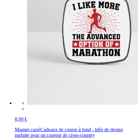
8,99 €
Magnet carré
Cadeaux de course à fond - Idée de design
parfaite pour un coureur de cross-country