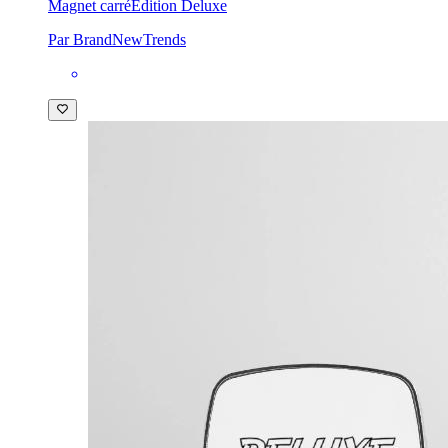
Magnet carré
Édition Deluxe
Par BrandNewTrends