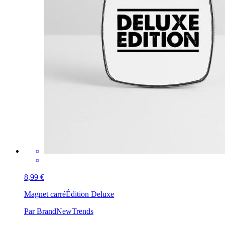
8,99 €
Magnet carré
Édition Deluxe
Par BrandNewTrends