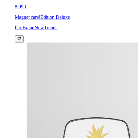
8,99 €
Magnet carré
Édition Deluxe
Par BrandNewTrends