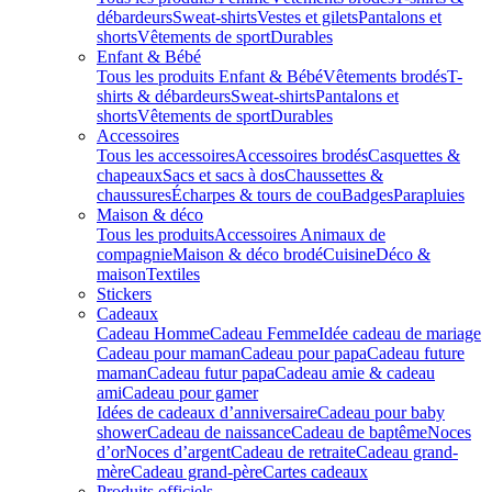
débardeurs
Sweat-shirts
Vestes et gilets
Pantalons et
shorts
Vêtements de sport
Durables
Enfant & Bébé
Tous les produits Enfant & Bébé
Vêtements brodés
T-
shirts & débardeurs
Sweat-shirts
Pantalons et
shorts
Vêtements de sport
Durables
Accessoires
Tous les accessoires
Accessoires brodés
Casquettes &
chapeaux
Sacs et sacs à dos
Chaussettes &
chaussures
Écharpes & tours de cou
Badges
Parapluies
Maison & déco
Tous les produits
Accessoires Animaux de
compagnie
Maison & déco brodé
Cuisine
Déco &
maison
Textiles
Stickers
Cadeaux
Cadeau Homme
Cadeau Femme
Idée cadeau de mariage​
Cadeau pour maman
Cadeau pour papa
Cadeau future
maman
Cadeau futur papa
Cadeau amie & cadeau
ami
Cadeau pour gamer
Idées de cadeaux d’anniversaire
Cadeau pour baby
shower
Cadeau de naissance
Cadeau de baptême
Noces
d’or
Noces d’argent
Cadeau de retraite
Cadeau grand-
mère
Cadeau grand-père
Cartes cadeaux
Produits officiels