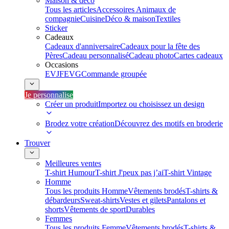
Maison & déco
Tous les articles
Accessoires Animaux de
compagnie
Cuisine
Déco & maison
Textiles
Sticker
Cadeaux
Cadeaux d'anniversaire
Cadeaux pour la fête des
Pères
Cadeau personnalisé
Cadeau photo
Cartes cadeaux
Occasions
EVJF
EVG
Commande groupée
Je personnalise
Créer un produit
Importez ou choisissez un design
Brodez votre création
Découvrez des motifs en broderie
Trouver
Meilleures ventes
T-shirt Humour
T-shirt J'peux pas j’ai
T-shirt Vintage
Homme
Tous les produits Homme
Vêtements brodés
T-shirts &
débardeurs
Sweat-shirts
Vestes et gilets
Pantalons et
shorts
Vêtements de sport
Durables
Femmes
Tous les produits Femme
Vêtements brodés
T-shirts &