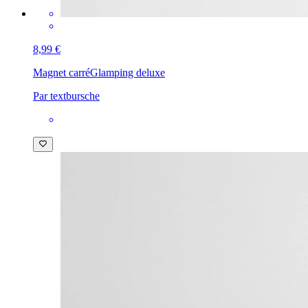
8,99 €
Magnet carré
Glamping deluxe
Par textbursche