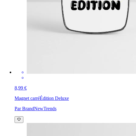
8,99 €
Magnet carré
Édition Deluxe
Par BrandNewTrends