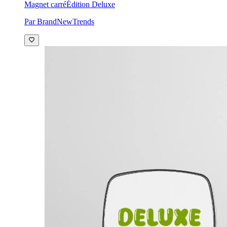
Magnet carré
Édition Deluxe
Par BrandNewTrends