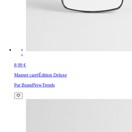
8,99 €
Magnet carré
Édition Deluxe
Par BrandNewTrends