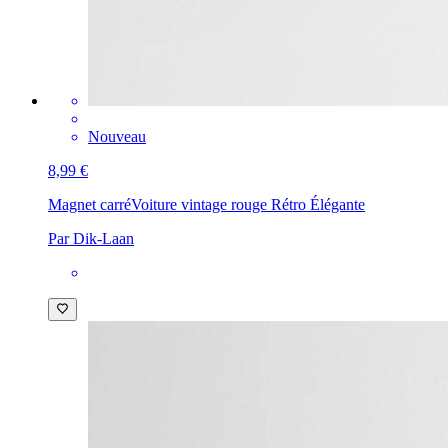
Nouveau
8,99 €
Magnet carré
Voiture vintage rouge Rétro Élégante
Par Dik-Laan