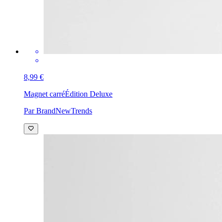
8,99 €
Magnet carré
Édition Deluxe
Par BrandNewTrends