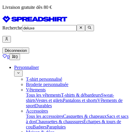
Livraison gratuite dès 80 €
Recherche
Déconnexion
0
0
Personnaliser
T-shirt personnalisé
Broderie personnalisée
Vêtements
Tous les vêtements
T-shirts & débardeurs
Sweat-
shirts
Vestes et gilets
Pantalons et shorts
Vêtements de
sport
Durables
Accessoires
Tous les accessoires
Casquettes & chapeaux
Sacs et sacs
à dos
Chaussettes & chaussures
Écharpes & tours de
cou
Badges
Parapluies