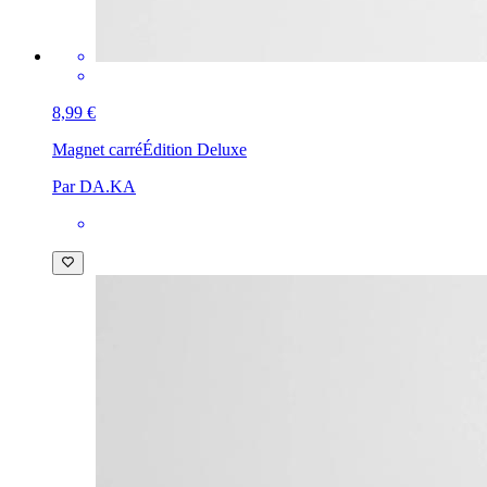
8,99 €
Magnet carré
Édition Deluxe
Par DA.KA