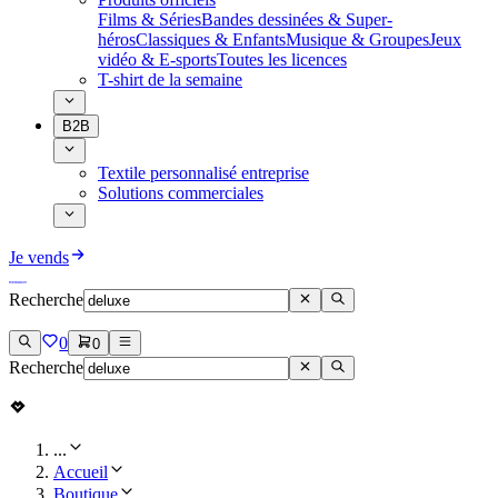
Films & Séries
Bandes dessinées & Super-
héros
Classiques & Enfants
Musique & Groupes
Jeux
vidéo & E-sports
Toutes les licences
T-shirt de la semaine
B2B
Textile personnalisé entreprise
Solutions commerciales
Je vends
Recherche
0
0
Recherche
...
Accueil
Boutique