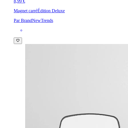
8,99 €
Magnet carré
Édition Deluxe
Par BrandNewTrends