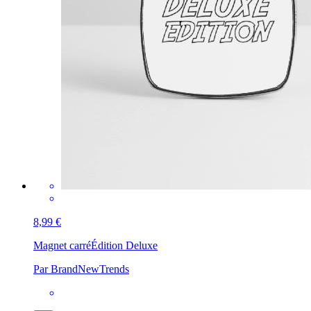
8,99 €
Magnet carré
Édition Deluxe
Par BrandNewTrends