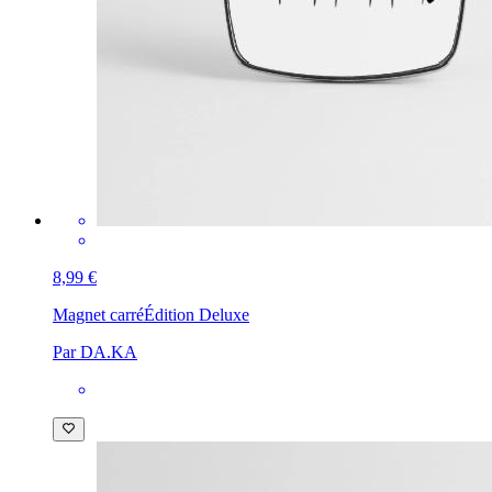
8,99 €
Magnet carré
Édition Deluxe
Par DA.KA