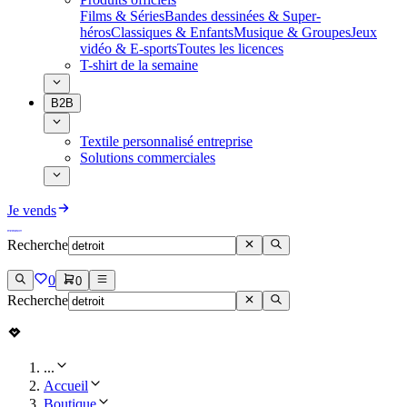
Films & Séries
Bandes dessinées & Super-
héros
Classiques & Enfants
Musique & Groupes
Jeux
vidéo & E-sports
Toutes les licences
T-shirt de la semaine
B2B
Textile personnalisé entreprise
Solutions commerciales
Je vends
Recherche
0
0
Recherche
...
Accueil
Boutique