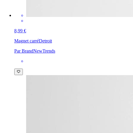
8,99 €
Magnet carré
Detroit
Par BrandNewTrends