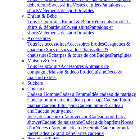
débardeurs
Sweat-shirts
Vestes et gilets
Pantalons et
shorts
Vêtements de sport
Durables
Enfant & Bébé
Tous les produits Enfant & Bébé
Vêtements brodés
T-
shirts & débardeurs
Sweat-shirts
Pantalons et
shorts
Vêtements de sport
Durables
Accessoires
Tous les accessoires
Accessoires brodés
Casquettes &
chapeaux
Sacs et sacs à dos
Chaussettes &
chaussures
Écharpes & tours de cou
Badges
Parapluies
Maison & déco
Tous les produits
Accessoires Animaux de
compagnie
Maison & déco brodé
Cuisine
Déco &
maison
Textiles
Stickers
Cadeaux
Cadeau Homme
Cadeau Femme
Idée cadeau de mariage​
Cadeau pour maman
Cadeau pour papa
Cadeau future
maman
Cadeau futur papa
Cadeau amie & cadeau
ami
Cadeau pour gamer
Idées de cadeaux d’anniversaire
Cadeau pour baby
shower
Cadeau de naissance
Cadeau de baptême
Noces
d’or
Noces d’argent
Cadeau de retraite
Cadeau grand-
mère
Cadeau grand-père
Cartes cadeaux
Produits officiels