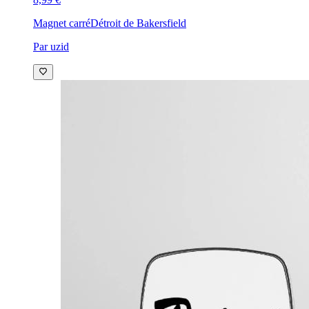
Magnet carré
Détroit de Bakersfield
Par uzid