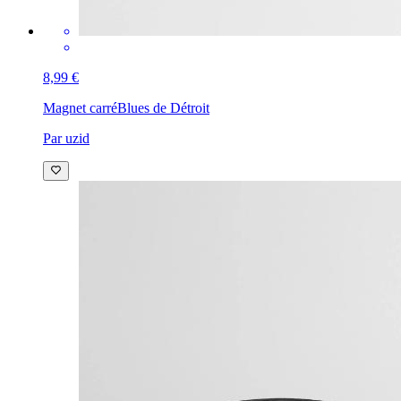
8,99 €
Magnet carré
Blues de Détroit
Par uzid