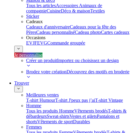
Maison & déco
Tous les articles
Accessoires Animaux de
compagnie
Cuisine
Déco & maison
Textiles
Sticker
Cadeaux
Cadeaux d'anniversaire
Cadeaux pour la fête des
Pères
Cadeau personnalisé
Cadeau photo
Cartes cadeaux
Occasions
EVJF
EVG
Commande groupée
Je personnalise
Créer un produit
Importez ou choisissez un design
Brodez votre création
Découvrez des motifs en broderie
Trouver
Meilleures ventes
T-shirt Humour
T-shirt J'peux pas j’ai
T-shirt Vintage
Homme
Tous les produits Homme
Vêtements brodés
T-shirts &
débardeurs
Sweat-shirts
Vestes et gilets
Pantalons et
shorts
Vêtements de sport
Durables
Femmes
Tous les produits Femme
Vêtements brodés
T-shirts &