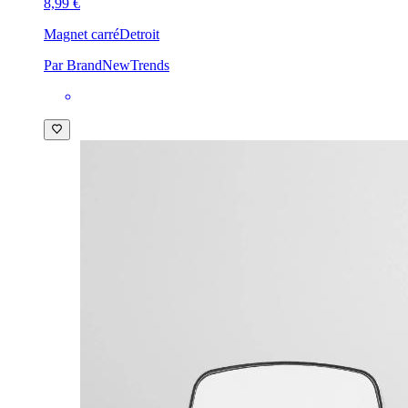
8,99 €
Magnet carré
Detroit
Par BrandNewTrends