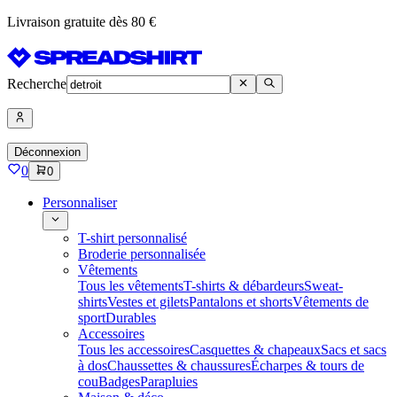
Livraison gratuite dès 80 €
Recherche
Déconnexion
0
0
Personnaliser
T-shirt personnalisé
Broderie personnalisée
Vêtements
Tous les vêtements
T-shirts & débardeurs
Sweat-
shirts
Vestes et gilets
Pantalons et shorts
Vêtements de
sport
Durables
Accessoires
Tous les accessoires
Casquettes & chapeaux
Sacs et sacs
à dos
Chaussettes & chaussures
Écharpes & tours de
cou
Badges
Parapluies