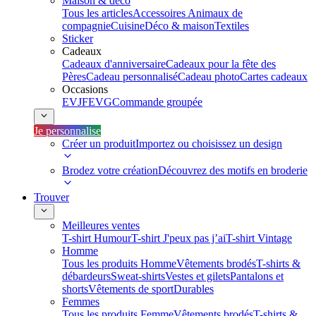
Maison & déco
Tous les articles
Accessoires Animaux de
compagnie
Cuisine
Déco & maison
Textiles
Sticker
Cadeaux
Cadeaux d'anniversaire
Cadeaux pour la fête des
Pères
Cadeau personnalisé
Cadeau photo
Cartes cadeaux
Occasions
EVJF
EVG
Commande groupée
Je personnalise
Créer un produit
Importez ou choisissez un design
Brodez votre création
Découvrez des motifs en broderie
Trouver
Meilleures ventes
T-shirt Humour
T-shirt J'peux pas j’ai
T-shirt Vintage
Homme
Tous les produits Homme
Vêtements brodés
T-shirts &
débardeurs
Sweat-shirts
Vestes et gilets
Pantalons et
shorts
Vêtements de sport
Durables
Femmes
Tous les produits Femme
Vêtements brodés
T-shirts &