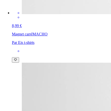
8,99 €
Magnet carré
MACHO
Par Eis t-shirts