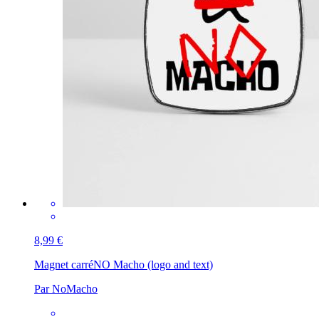
8,99 €
Magnet carré
NO Macho (logo and text)
Par NoMacho