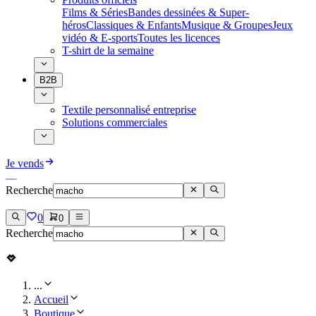
Films & Séries
Bandes dessinées & Super-
héros
Classiques & Enfants
Musique & Groupes
Jeux
vidéo & E-sports
Toutes les licences
T-shirt de la semaine
B2B
Textile personnalisé entreprise
Solutions commerciales
Je vends
Recherche
0
0
Recherche
...
Accueil
Boutique