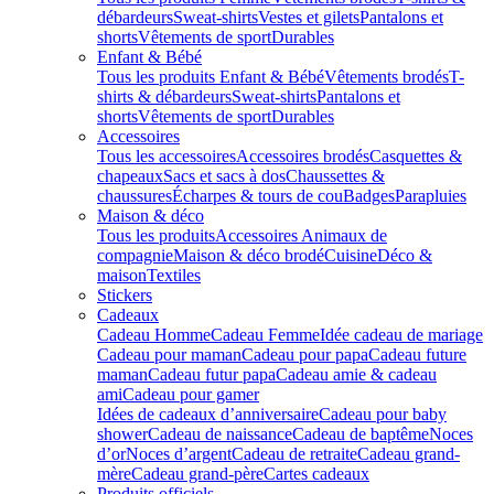
débardeurs
Sweat-shirts
Vestes et gilets
Pantalons et
shorts
Vêtements de sport
Durables
Enfant & Bébé
Tous les produits Enfant & Bébé
Vêtements brodés
T-
shirts & débardeurs
Sweat-shirts
Pantalons et
shorts
Vêtements de sport
Durables
Accessoires
Tous les accessoires
Accessoires brodés
Casquettes &
chapeaux
Sacs et sacs à dos
Chaussettes &
chaussures
Écharpes & tours de cou
Badges
Parapluies
Maison & déco
Tous les produits
Accessoires Animaux de
compagnie
Maison & déco brodé
Cuisine
Déco &
maison
Textiles
Stickers
Cadeaux
Cadeau Homme
Cadeau Femme
Idée cadeau de mariage​
Cadeau pour maman
Cadeau pour papa
Cadeau future
maman
Cadeau futur papa
Cadeau amie & cadeau
ami
Cadeau pour gamer
Idées de cadeaux d’anniversaire
Cadeau pour baby
shower
Cadeau de naissance
Cadeau de baptême
Noces
d’or
Noces d’argent
Cadeau de retraite
Cadeau grand-
mère
Cadeau grand-père
Cartes cadeaux
Produits officiels