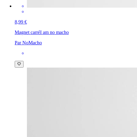
8,99 €
Magnet carré
I am no macho
Par NoMacho