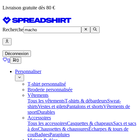
Livraison gratuite dès 80 €
Recherche
Déconnexion
0
0
Personnaliser
T-shirt personnalisé
Broderie personnalisée
Vêtements
Tous les vêtements
T-shirts & débardeurs
Sweat-
shirts
Vestes et gilets
Pantalons et shorts
Vêtements de
sport
Durables
Accessoires
Tous les accessoires
Casquettes & chapeaux
Sacs et sacs
à dos
Chaussettes & chaussures
Écharpes & tours de
cou
Badges
Parapluies