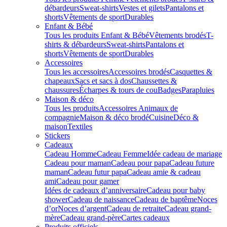
débardeurs
Sweat-shirts
Vestes et gilets
Pantalons et
shorts
Vêtements de sport
Durables
Enfant & Bébé
Tous les produits Enfant & Bébé
Vêtements brodés
T-
shirts & débardeurs
Sweat-shirts
Pantalons et
shorts
Vêtements de sport
Durables
Accessoires
Tous les accessoires
Accessoires brodés
Casquettes &
chapeaux
Sacs et sacs à dos
Chaussettes &
chaussures
Écharpes & tours de cou
Badges
Parapluies
Maison & déco
Tous les produits
Accessoires Animaux de
compagnie
Maison & déco brodé
Cuisine
Déco &
maison
Textiles
Stickers
Cadeaux
Cadeau Homme
Cadeau Femme
Idée cadeau de mariage​
Cadeau pour maman
Cadeau pour papa
Cadeau future
maman
Cadeau futur papa
Cadeau amie & cadeau
ami
Cadeau pour gamer
Idées de cadeaux d’anniversaire
Cadeau pour baby
shower
Cadeau de naissance
Cadeau de baptême
Noces
d’or
Noces d’argent
Cadeau de retraite
Cadeau grand-
mère
Cadeau grand-père
Cartes cadeaux
Produits officiels