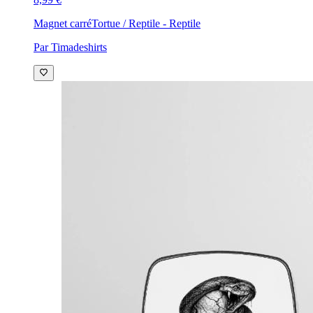
Magnet carré
Tortue / Reptile - Reptile
Par Timadeshirts