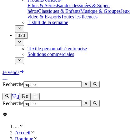
Films & Séries
Bandes dessinées & Super-
héros
Classiques & Enfants
Musique & Groupes
Jeux
vidéo & E-sports
Toutes les licences
T-shirt de la semaine
B2B
Textile personnalisé entreprise
Solutions commerciales
Je vends
Recherche
0
0
Recherche
...
Accueil
Boutique