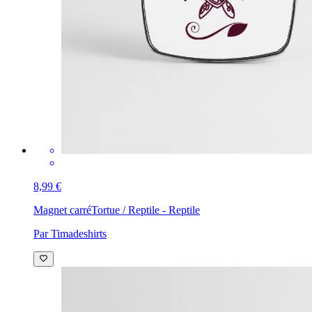
8,99 €
Magnet carré
Tortue / Reptile - Reptile
Par Timadeshirts