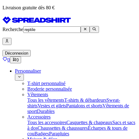
Livraison gratuite dès 80 €
Recherche
Déconnexion
0
0
Personnaliser
T-shirt personnalisé
Broderie personnalisée
Vêtements
Tous les vêtements
T-shirts & débardeurs
Sweat-
shirts
Vestes et gilets
Pantalons et shorts
Vêtements de
sport
Durables
Accessoires
Tous les accessoires
Casquettes & chapeaux
Sacs et sacs
à dos
Chaussettes & chaussures
Écharpes & tours de
cou
Badges
Parapluies