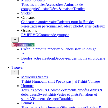
Maison & déco
Tous les articles
Accessoires Animaux de
compagnie
Cuisine
Déco & maison
Textiles
Sticker
Cadeaux
Cadeaux d'anniversaire
Cadeaux pour la fête des
Pères
Cadeau personnalisé
Cadeau photo
Cartes cadeaux
Occasions
EVJF
EVG
Commande groupée
Je personnalise
Créer un produit
Importez ou choisissez un design
Brodez votre création
Découvrez des motifs en broderie
Trouver
Meilleures ventes
T-shirt Humour
T-shirt J'peux pas j’ai
T-shirt Vintage
Homme
Tous les produits Homme
Vêtements brodés
T-shirts &
débardeurs
Sweat-shirts
Vestes et gilets
Pantalons et
shorts
Vêtements de sport
Durables
Femmes
Tous les produits Femme
Vêtements brodés
T-shirts &