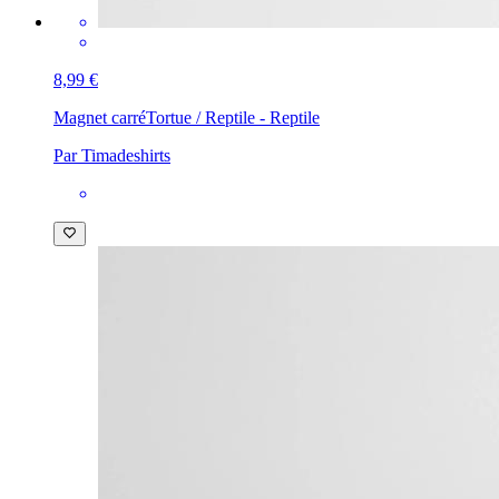
8,99 €
Magnet carré
Tortue / Reptile - Reptile
Par Timadeshirts