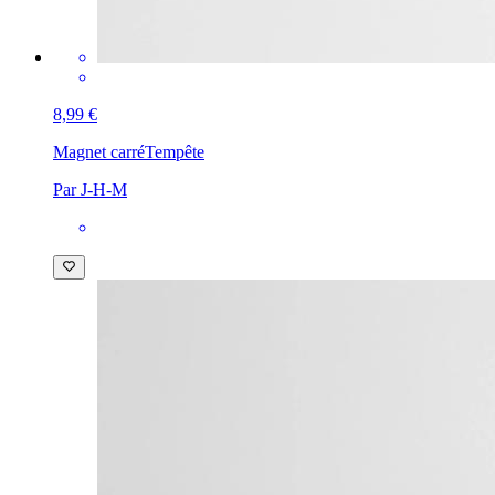
8,99 €
Magnet carré
Tempête
Par J-H-M