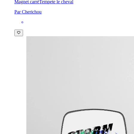
Magnet carré
Tempete le cheval
Par Cherichou