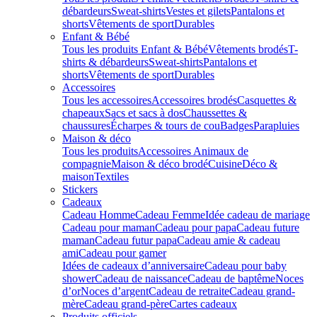
débardeurs
Sweat-shirts
Vestes et gilets
Pantalons et
shorts
Vêtements de sport
Durables
Enfant & Bébé
Tous les produits Enfant & Bébé
Vêtements brodés
T-
shirts & débardeurs
Sweat-shirts
Pantalons et
shorts
Vêtements de sport
Durables
Accessoires
Tous les accessoires
Accessoires brodés
Casquettes &
chapeaux
Sacs et sacs à dos
Chaussettes &
chaussures
Écharpes & tours de cou
Badges
Parapluies
Maison & déco
Tous les produits
Accessoires Animaux de
compagnie
Maison & déco brodé
Cuisine
Déco &
maison
Textiles
Stickers
Cadeaux
Cadeau Homme
Cadeau Femme
Idée cadeau de mariage​
Cadeau pour maman
Cadeau pour papa
Cadeau future
maman
Cadeau futur papa
Cadeau amie & cadeau
ami
Cadeau pour gamer
Idées de cadeaux d’anniversaire
Cadeau pour baby
shower
Cadeau de naissance
Cadeau de baptême
Noces
d’or
Noces d’argent
Cadeau de retraite
Cadeau grand-
mère
Cadeau grand-père
Cartes cadeaux
Produits officiels