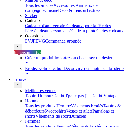
Maison & déco
Tous les articles
Accessoires Animaux de
compagnie
Cuisine
Déco & maison
Textiles
Sticker
Cadeaux
Cadeaux d'anniversaire
Cadeaux pour la fête des
Pères
Cadeau personnalisé
Cadeau photo
Cartes cadeaux
Occasions
EVJF
EVG
Commande groupée
Je personnalise
Créer un produit
Importez ou choisissez un design
Brodez votre création
Découvrez des motifs en broderie
Trouver
Meilleures ventes
T-shirt Humour
T-shirt J'peux pas j’ai
T-shirt Vintage
Homme
Tous les produits Homme
Vêtements brodés
T-shirts &
débardeurs
Sweat-shirts
Vestes et gilets
Pantalons et
shorts
Vêtements de sport
Durables
Femmes
Tous les produits Femme
Vêtements brodés
T-shirts &