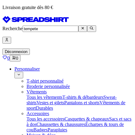
Livraison gratuite dès 80 €
Recherche
Déconnexion
0
0
Personnaliser
T-shirt personnalisé
Broderie personnalisée
Vêtements
Tous les vêtements
T-shirts & débardeurs
Sweat-
shirts
Vestes et gilets
Pantalons et shorts
Vêtements de
sport
Durables
Accessoires
Tous les accessoires
Casquettes & chapeaux
Sacs et sacs
à dos
Chaussettes & chaussures
Écharpes & tours de
cou
Badges
Parapluies