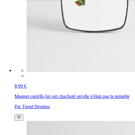
8,99 €
Magnet carré
Ils lui ont chuchoté qu'elle n'était pas la tempête
Par Trend Designs