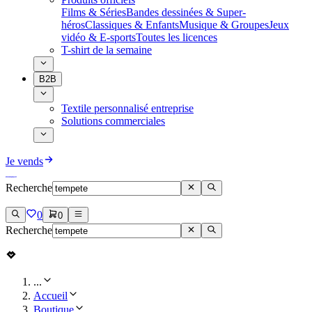
Films & Séries
Bandes dessinées & Super-
héros
Classiques & Enfants
Musique & Groupes
Jeux
vidéo & E-sports
Toutes les licences
T-shirt de la semaine
B2B
Textile personnalisé entreprise
Solutions commerciales
Je vends
Recherche
0
0
Recherche
...
Accueil
Boutique