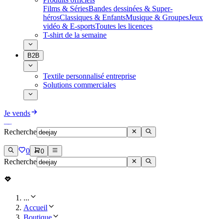
Films & Séries
Bandes dessinées & Super-
héros
Classiques & Enfants
Musique & Groupes
Jeux
vidéo & E-sports
Toutes les licences
T-shirt de la semaine
B2B
Textile personnalisé entreprise
Solutions commerciales
Je vends
Recherche
0
0
Recherche
...
Accueil
Boutique