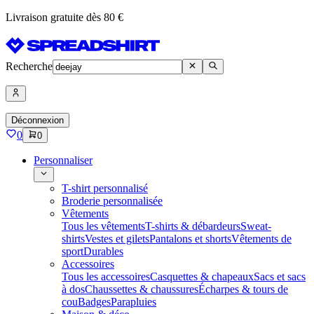
Livraison gratuite dès 80 €
Recherche
Déconnexion
0
0
Personnaliser
T-shirt personnalisé
Broderie personnalisée
Vêtements
Tous les vêtements
T-shirts & débardeurs
Sweat-
shirts
Vestes et gilets
Pantalons et shorts
Vêtements de
sport
Durables
Accessoires
Tous les accessoires
Casquettes & chapeaux
Sacs et sacs
à dos
Chaussettes & chaussures
Écharpes & tours de
cou
Badges
Parapluies