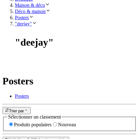
Maison & déco
Déco & maison
Posters
"deejay"
"
deejay
"
Posters
Posters
Trier par
Sélectionner un classement
Produits populaires
Nouveau