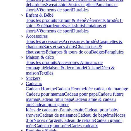
débardeurs
Sweat-shirts
Vestes et gilets
Pantalons et
shorts
Vêtements de sport
Durables
Enfant & Bébé
Tous les produits Enfant & Bébé
Vêtements brodés
T-
shirts & débardeurs
Sweat-shirts
Pantalons et
shorts
Vêtements de sport
Durables
Accessoires
Tous les accessoires
Accessoires brodés
Casquettes &
chapeaux
Sacs et sacs à dos
Chaussettes &
chaussures
Écharpes & tours de cou
Badges
Parapluies
Maison & déco
Tous les produits
Accessoires Animaux de
compagnie
Maison & déco brodé
Cuisine
Déco &
maison
Textiles
Stickers
Cadeaux
Cadeau Homme
Cadeau Femme
Idée cadeau de mariage​
Cadeau pour maman
Cadeau pour papa
Cadeau future
maman
Cadeau futur papa
Cadeau amie & cadeau
ami
Cadeau pour gamer
Idées de cadeaux d’anniversaire
Cadeau pour baby
shower
Cadeau de naissance
Cadeau de baptême
Noces
d’or
Noces d’argent
Cadeau de retraite
Cadeau grand-
mère
Cadeau grand-père
Cartes cadeaux
Produits officiels