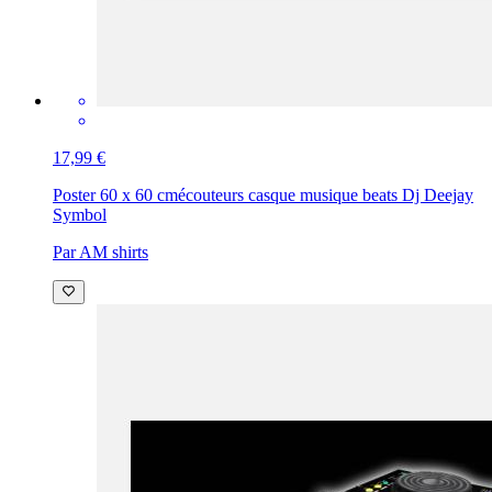
17,99 €
Poster 60 x 60 cm
écouteurs casque musique beats Dj Deejay
Symbol
Par AM shirts