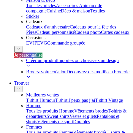
Maison & déco
Tous les articles
Accessoires Animaux de
compagnie
Cuisine
Déco & maison
Textiles
Sticker
Cadeaux
Cadeaux d'anniversaire
Cadeaux pour la fête des
Pères
Cadeau personnalisé
Cadeau photo
Cartes cadeaux
Occasions
EVJF
EVG
Commande groupée
Je personnalise
Créer un produit
Importez ou choisissez un design
Brodez votre création
Découvrez des motifs en broderie
Trouver
Meilleures ventes
T-shirt Humour
T-shirt J'peux pas j’ai
T-shirt Vintage
Homme
Tous les produits Homme
Vêtements brodés
T-shirts &
débardeurs
Sweat-shirts
Vestes et gilets
Pantalons et
shorts
Vêtements de sport
Durables
Femmes
Tous les produits Femme
Vêtements brodés
T-shirts &