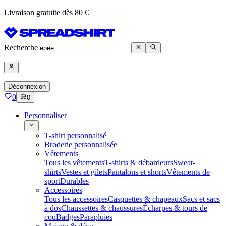
Livraison gratuite dès 80 €
Recherche
Déconnexion
0
0
Personnaliser
T-shirt personnalisé
Broderie personnalisée
Vêtements
Tous les vêtements
T-shirts & débardeurs
Sweat-
shirts
Vestes et gilets
Pantalons et shorts
Vêtements de
sport
Durables
Accessoires
Tous les accessoires
Casquettes & chapeaux
Sacs et sacs
à dos
Chaussettes & chaussures
Écharpes & tours de
cou
Badges
Parapluies