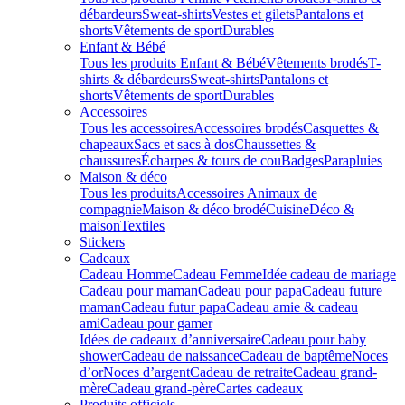
débardeurs
Sweat-shirts
Vestes et gilets
Pantalons et
shorts
Vêtements de sport
Durables
Enfant & Bébé
Tous les produits Enfant & Bébé
Vêtements brodés
T-
shirts & débardeurs
Sweat-shirts
Pantalons et
shorts
Vêtements de sport
Durables
Accessoires
Tous les accessoires
Accessoires brodés
Casquettes &
chapeaux
Sacs et sacs à dos
Chaussettes &
chaussures
Écharpes & tours de cou
Badges
Parapluies
Maison & déco
Tous les produits
Accessoires Animaux de
compagnie
Maison & déco brodé
Cuisine
Déco &
maison
Textiles
Stickers
Cadeaux
Cadeau Homme
Cadeau Femme
Idée cadeau de mariage​
Cadeau pour maman
Cadeau pour papa
Cadeau future
maman
Cadeau futur papa
Cadeau amie & cadeau
ami
Cadeau pour gamer
Idées de cadeaux d’anniversaire
Cadeau pour baby
shower
Cadeau de naissance
Cadeau de baptême
Noces
d’or
Noces d’argent
Cadeau de retraite
Cadeau grand-
mère
Cadeau grand-père
Cartes cadeaux
Produits officiels