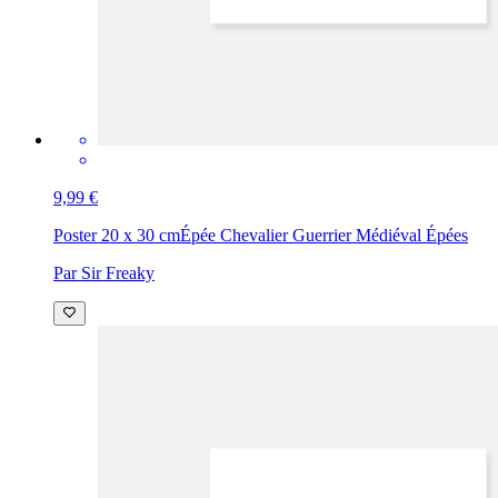
9,99 €
Poster 20 x 30 cm
Épée Chevalier Guerrier Médiéval Épées
Par Sir Freaky