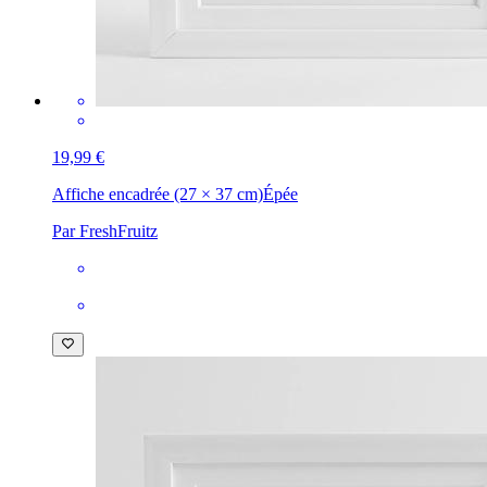
19,99 €
Affiche encadrée (27 × 37 cm)
Épée
Par FreshFruitz