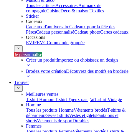
Maison & déco
Tous les articles
Accessoires Animaux de
compagnie
Cuisine
Déco & maison
Textiles
Sticker
Cadeaux
Cadeaux d'anniversaire
Cadeaux pour la fête des
Pères
Cadeau personnalisé
Cadeau photo
Cartes cadeaux
Occasions
EVJF
EVG
Commande groupée
Je personnalise
Créer un produit
Importez ou choisissez un design
Brodez votre création
Découvrez des motifs en broderie
Trouver
Meilleures ventes
T-shirt Humour
T-shirt J'peux pas j’ai
T-shirt Vintage
Homme
Tous les produits Homme
Vêtements brodés
T-shirts &
débardeurs
Sweat-shirts
Vestes et gilets
Pantalons et
shorts
Vêtements de sport
Durables
Femmes
Tous les produits Femme
Vêtements brodés
T-shirts &