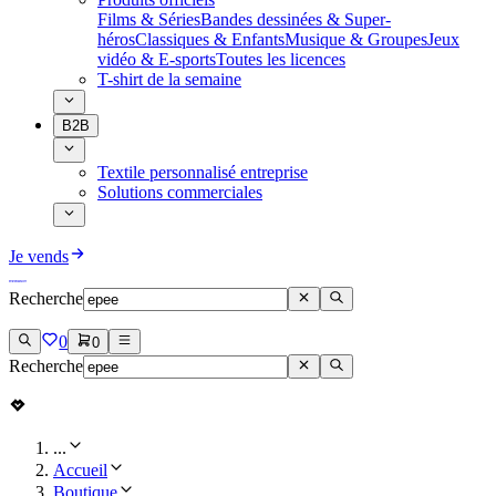
Films & Séries
Bandes dessinées & Super-
héros
Classiques & Enfants
Musique & Groupes
Jeux
vidéo & E-sports
Toutes les licences
T-shirt de la semaine
B2B
Textile personnalisé entreprise
Solutions commerciales
Je vends
Recherche
0
0
Recherche
...
Accueil
Boutique