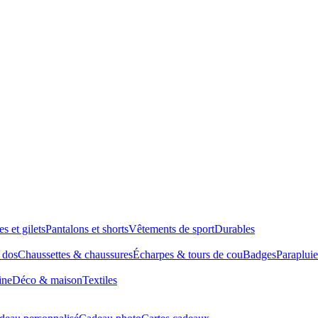
es et gilets
Pantalons et shorts
Vêtements de sport
Durables
à dos
Chaussettes & chaussures
Écharpes & tours de cou
Badges
Parapluie
ine
Déco & maison
Textiles