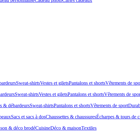
deau personnalisé
Cadeau photo
Cartes cadeaux
bardeurs
Sweat-shirts
Vestes et gilets
Pantalons et shorts
Vêtements de spo
bardeurs
Sweat-shirts
Vestes et gilets
Pantalons et shorts
Vêtements de spor
ts & débardeurs
Sweat-shirts
Pantalons et shorts
Vêtements de sport
Durab
peaux
Sacs et sacs à dos
Chaussettes & chaussures
Écharpes & tours de 
son & déco brodé
Cuisine
Déco & maison
Textiles