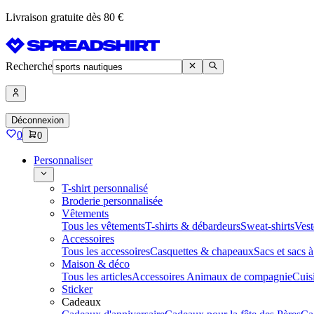
Livraison gratuite dès 80 €
Recherche
Déconnexion
0
0
Personnaliser
T-shirt personnalisé
Broderie personnalisée
Vêtements
Tous les vêtements
T-shirts & débardeurs
Sweat-shirts
Vest
Accessoires
Tous les accessoires
Casquettes & chapeaux
Sacs et sacs 
Maison & déco
Tous les articles
Accessoires Animaux de compagnie
Cuis
Sticker
Cadeaux