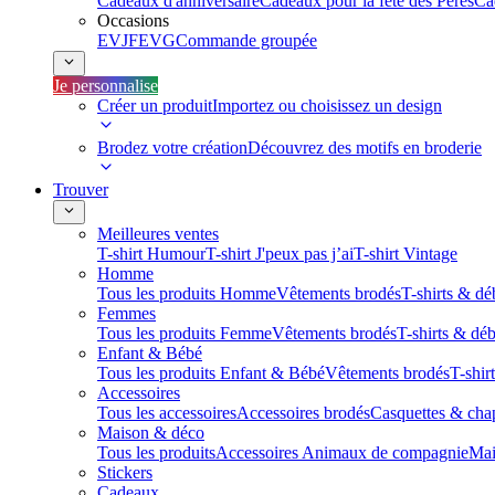
Cadeaux d'anniversaire
Cadeaux pour la fête des Pères
Ca
Occasions
EVJF
EVG
Commande groupée
Je personnalise
Créer un produit
Importez ou choisissez un design
Brodez votre création
Découvrez des motifs en broderie
Trouver
Meilleures ventes
T-shirt Humour
T-shirt J'peux pas j’ai
T-shirt Vintage
Homme
Tous les produits Homme
Vêtements brodés
T-shirts & dé
Femmes
Tous les produits Femme
Vêtements brodés
T-shirts & dé
Enfant & Bébé
Tous les produits Enfant & Bébé
Vêtements brodés
T-shir
Accessoires
Tous les accessoires
Accessoires brodés
Casquettes & cha
Maison & déco
Tous les produits
Accessoires Animaux de compagnie
Mai
Stickers
Cadeaux