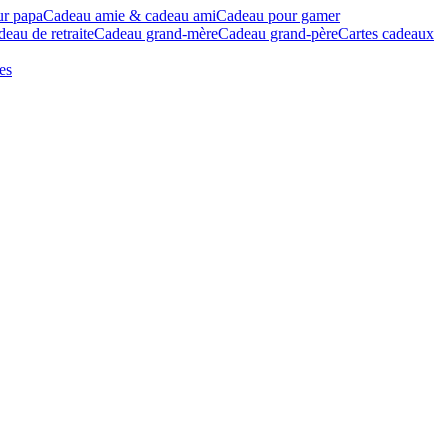
ur papa
Cadeau amie & cadeau ami
Cadeau pour gamer
eau de retraite
Cadeau grand-mère
Cadeau grand-père
Cartes cadeaux
es