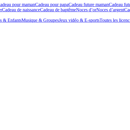
adeau pour maman
Cadeau pour papa
Cadeau future maman
Cadeau fut
r
Cadeau de naissance
Cadeau de baptême
Noces d’or
Noces d’argent
Cad
s & Enfants
Musique & Groupes
Jeux vidéo & E-sports
Toutes les licenc