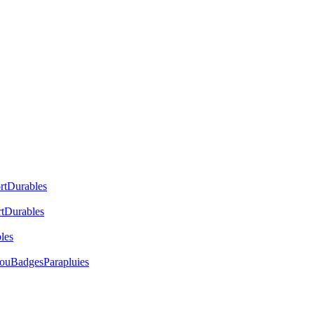
rt
Durables
t
Durables
les
cou
Badges
Parapluies