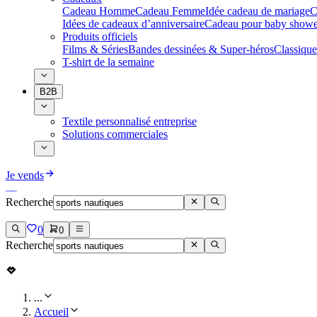
Cadeau Homme
Cadeau Femme
Idée cadeau de mariage​
C
Idées de cadeaux d’anniversaire
Cadeau pour baby showe
Produits officiels
Films & Séries
Bandes dessinées & Super-héros
Classique
T-shirt de la semaine
B2B
Textile personnalisé entreprise
Solutions commerciales
Je vends
Recherche
0
0
Recherche
...
Accueil