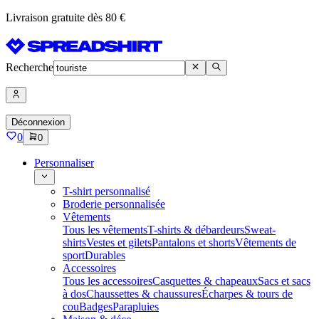
Livraison gratuite dès 80 €
Recherche
Déconnexion
0
0
Personnaliser
T-shirt personnalisé
Broderie personnalisée
Vêtements
Tous les vêtements
T-shirts & débardeurs
Sweat-
shirts
Vestes et gilets
Pantalons et shorts
Vêtements de
sport
Durables
Accessoires
Tous les accessoires
Casquettes & chapeaux
Sacs et sacs
à dos
Chaussettes & chaussures
Écharpes & tours de
cou
Badges
Parapluies