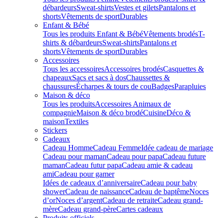
débardeurs
Sweat-shirts
Vestes et gilets
Pantalons et
shorts
Vêtements de sport
Durables
Enfant & Bébé
Tous les produits Enfant & Bébé
Vêtements brodés
T-
shirts & débardeurs
Sweat-shirts
Pantalons et
shorts
Vêtements de sport
Durables
Accessoires
Tous les accessoires
Accessoires brodés
Casquettes &
chapeaux
Sacs et sacs à dos
Chaussettes &
chaussures
Écharpes & tours de cou
Badges
Parapluies
Maison & déco
Tous les produits
Accessoires Animaux de
compagnie
Maison & déco brodé
Cuisine
Déco &
maison
Textiles
Stickers
Cadeaux
Cadeau Homme
Cadeau Femme
Idée cadeau de mariage​
Cadeau pour maman
Cadeau pour papa
Cadeau future
maman
Cadeau futur papa
Cadeau amie & cadeau
ami
Cadeau pour gamer
Idées de cadeaux d’anniversaire
Cadeau pour baby
shower
Cadeau de naissance
Cadeau de baptême
Noces
d’or
Noces d’argent
Cadeau de retraite
Cadeau grand-
mère
Cadeau grand-père
Cartes cadeaux
Produits officiels