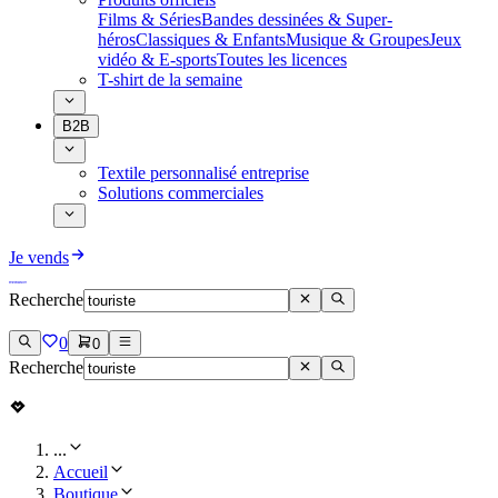
Films & Séries
Bandes dessinées & Super-
héros
Classiques & Enfants
Musique & Groupes
Jeux
vidéo & E-sports
Toutes les licences
T-shirt de la semaine
B2B
Textile personnalisé entreprise
Solutions commerciales
Je vends
Recherche
0
0
Recherche
...
Accueil
Boutique