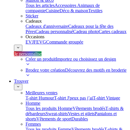
Maison & déco
Tous les articles
Accessoires Animaux de
compagnie
Cuisine
Déco & maison
Textiles
Sticker
Cadeaux
Cadeaux d'anniversaire
Cadeaux pour la fête des
Pères
Cadeau personnalisé
Cadeau photo
Cartes cadeaux
Occasions
EVJF
EVG
Commande groupée
Je personnalise
Créer un produit
Importez ou choisissez un design
Brodez votre création
Découvrez des motifs en broderie
Trouver
Meilleures ventes
T-shirt Humour
T-shirt J'peux pas j’ai
T-shirt Vintage
Homme
Tous les produits Homme
Vêtements brodés
T-shirts &
débardeurs
Sweat-shirts
Vestes et gilets
Pantalons et
shorts
Vêtements de sport
Durables
Femmes
Tous les produits Femme
Vêtements brodés
T-shirts &