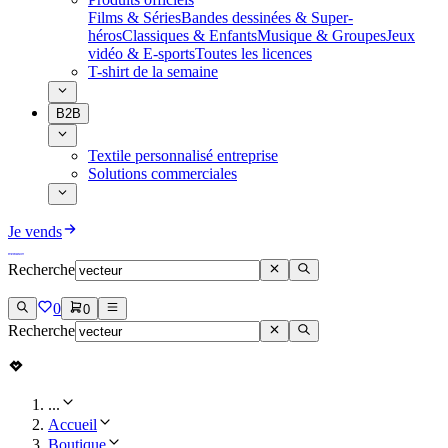
Films & Séries
Bandes dessinées & Super-
héros
Classiques & Enfants
Musique & Groupes
Jeux
vidéo & E-sports
Toutes les licences
T-shirt de la semaine
B2B
Textile personnalisé entreprise
Solutions commerciales
Je vends
Recherche
0
0
Recherche
...
Accueil
Boutique