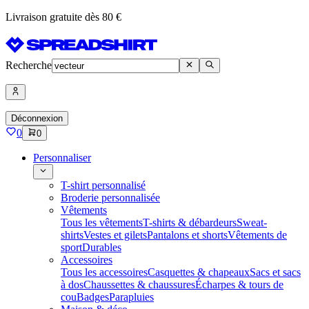
Livraison gratuite dès 80 €
Recherche
Déconnexion
0
0
Personnaliser
T-shirt personnalisé
Broderie personnalisée
Vêtements
Tous les vêtements
T-shirts & débardeurs
Sweat-
shirts
Vestes et gilets
Pantalons et shorts
Vêtements de
sport
Durables
Accessoires
Tous les accessoires
Casquettes & chapeaux
Sacs et sacs
à dos
Chaussettes & chaussures
Écharpes & tours de
cou
Badges
Parapluies