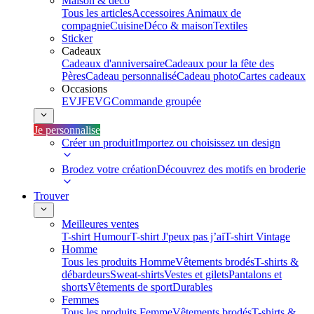
Maison & déco
Tous les articles
Accessoires Animaux de
compagnie
Cuisine
Déco & maison
Textiles
Sticker
Cadeaux
Cadeaux d'anniversaire
Cadeaux pour la fête des
Pères
Cadeau personnalisé
Cadeau photo
Cartes cadeaux
Occasions
EVJF
EVG
Commande groupée
Je personnalise
Créer un produit
Importez ou choisissez un design
Brodez votre création
Découvrez des motifs en broderie
Trouver
Meilleures ventes
T-shirt Humour
T-shirt J'peux pas j’ai
T-shirt Vintage
Homme
Tous les produits Homme
Vêtements brodés
T-shirts &
débardeurs
Sweat-shirts
Vestes et gilets
Pantalons et
shorts
Vêtements de sport
Durables
Femmes
Tous les produits Femme
Vêtements brodés
T-shirts &