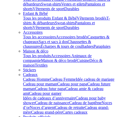
débardeurs
Sweat-shirts
Vestes et gilets
Pantalons et
shorts
Vêtements de sport
Durables
Enfant & Bébé
Tous les produits Enfant & Bébé
Vêtements brodés
T-
shirts & débardeurs
Sweat-shirts
Pantalons et
shorts
Vêtements de sport
Durables
Accessoires
Tous les accessoires
Accessoires brodés
Casquettes &
chapeaux
Sacs et sacs à dos
Chaussettes &
chaussures
Écharpes & tours de cou
Badges
Parapluies
Maison & déco
Tous les produits
Accessoires Animaux de
compagnie
Maison & déco brodé
Cuisine
Déco &
maison
Textiles
Stickers
Cadeaux
Cadeau Homme
Cadeau Femme
Idée cadeau de mariage​
Cadeau pour maman
Cadeau pour papa
Cadeau future
maman
Cadeau futur papa
Cadeau amie & cadeau
ami
Cadeau pour gamer
Idées de cadeaux d’anniversaire
Cadeau pour baby
shower
Cadeau de naissance
Cadeau de baptême
Noces
d’or
Noces d’argent
Cadeau de retraite
Cadeau grand-
mère
Cadeau grand-père
Cartes cadeaux
Produits officiels