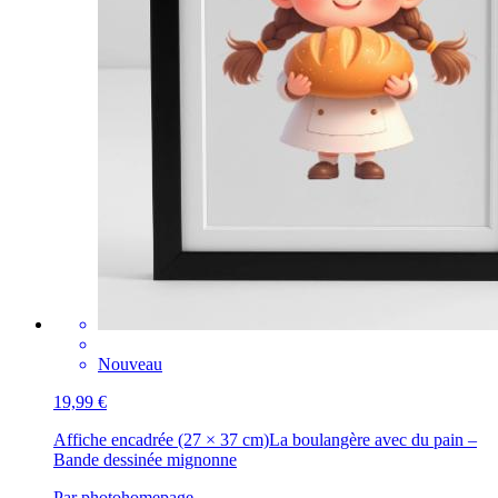
Nouveau
19,99 €
Affiche encadrée (27 × 37 cm)
La boulangère avec du pain –
Bande dessinée mignonne
Par photohomepage