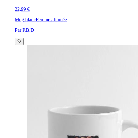
22,99 €
Mug blanc
Femme affamée
Par P.B.D