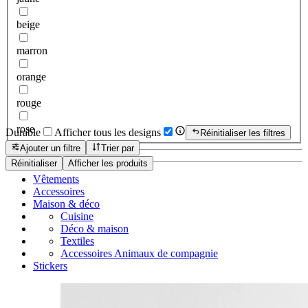
beige
marron
orange
rouge
rose
Durable
Afficher tous les designs
Réinitialiser les filtres
Ajouter un filtre
Trier par
Réinitialiser
Afficher les produits
Vêtements
Accessoires
Maison & déco
Cuisine
Déco & maison
Textiles
Accessoires Animaux de compagnie
Stickers