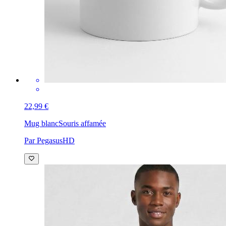
22,99 €
Mug blanc
Souris affamée
Par PegasusHD