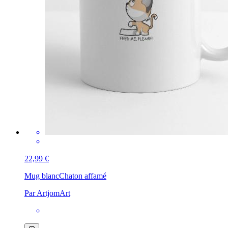
22,99 €
Mug blanc
Chaton affamé
Par ArtjomArt