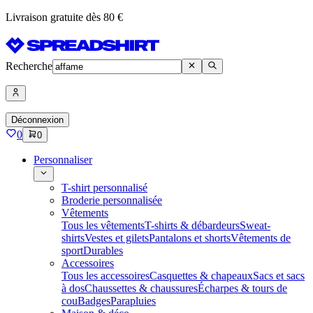
Livraison gratuite dès 80 €
Recherche
Déconnexion
0
0
Personnaliser
T-shirt personnalisé
Broderie personnalisée
Vêtements
Tous les vêtements
T-shirts & débardeurs
Sweat-
shirts
Vestes et gilets
Pantalons et shorts
Vêtements de
sport
Durables
Accessoires
Tous les accessoires
Casquettes & chapeaux
Sacs et sacs
à dos
Chaussettes & chaussures
Écharpes & tours de
cou
Badges
Parapluies