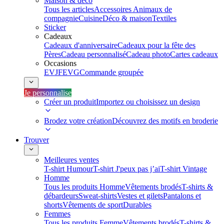
Maison & déco
Tous les articles
Accessoires Animaux de
compagnie
Cuisine
Déco & maison
Textiles
Sticker
Cadeaux
Cadeaux d'anniversaire
Cadeaux pour la fête des
Pères
Cadeau personnalisé
Cadeau photo
Cartes cadeaux
Occasions
EVJF
EVG
Commande groupée
Je personnalise
Créer un produit
Importez ou choisissez un design
Brodez votre création
Découvrez des motifs en broderie
Trouver
Meilleures ventes
T-shirt Humour
T-shirt J'peux pas j’ai
T-shirt Vintage
Homme
Tous les produits Homme
Vêtements brodés
T-shirts &
débardeurs
Sweat-shirts
Vestes et gilets
Pantalons et
shorts
Vêtements de sport
Durables
Femmes
Tous les produits Femme
Vêtements brodés
T-shirts &