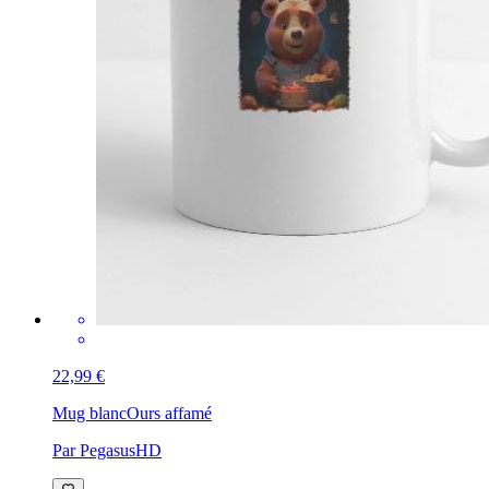
22,99 €
Mug blanc
Ours affamé
Par PegasusHD