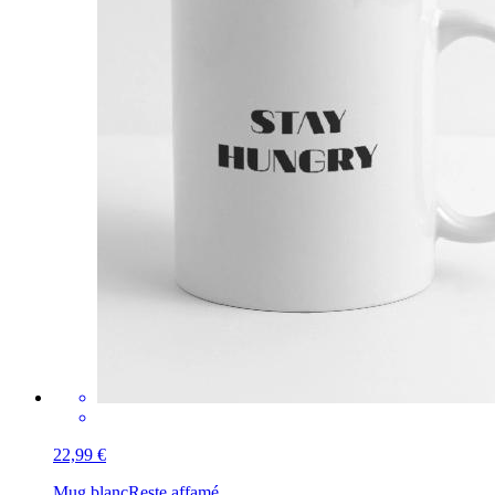
22,99 €
Mug blanc
Reste affamé