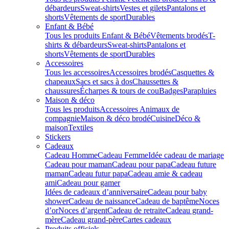
débardeurs
Sweat-shirts
Vestes et gilets
Pantalons et
shorts
Vêtements de sport
Durables
Enfant & Bébé
Tous les produits Enfant & Bébé
Vêtements brodés
T-
shirts & débardeurs
Sweat-shirts
Pantalons et
shorts
Vêtements de sport
Durables
Accessoires
Tous les accessoires
Accessoires brodés
Casquettes &
chapeaux
Sacs et sacs à dos
Chaussettes &
chaussures
Écharpes & tours de cou
Badges
Parapluies
Maison & déco
Tous les produits
Accessoires Animaux de
compagnie
Maison & déco brodé
Cuisine
Déco &
maison
Textiles
Stickers
Cadeaux
Cadeau Homme
Cadeau Femme
Idée cadeau de mariage​
Cadeau pour maman
Cadeau pour papa
Cadeau future
maman
Cadeau futur papa
Cadeau amie & cadeau
ami
Cadeau pour gamer
Idées de cadeaux d’anniversaire
Cadeau pour baby
shower
Cadeau de naissance
Cadeau de baptême
Noces
d’or
Noces d’argent
Cadeau de retraite
Cadeau grand-
mère
Cadeau grand-père
Cartes cadeaux
Produits officiels