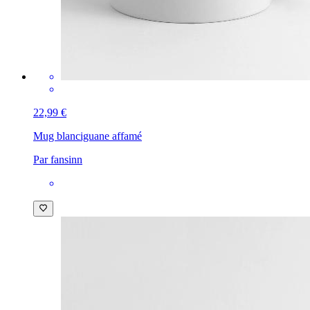
22,99 €
Mug blanc
iguane affamé
Par fansinn