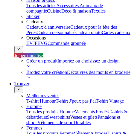
Maison & déco
Tous les articles
Accessoires Animaux de
compagnie
Cuisine
Déco & maison
Textiles
Sticker
Cadeaux
Cadeaux d'anniversaire
Cadeaux pour la fête des
Pères
Cadeau personnalisé
Cadeau photo
Cartes cadeaux
Occasions
EVJF
EVG
Commande groupée
Je personnalise
Créer un produit
Importez ou choisissez un design
Brodez votre création
Découvrez des motifs en broderie
Trouver
Meilleures ventes
T-shirt Humour
T-shirt J'peux pas j’ai
T-shirt Vintage
Homme
Tous les produits Homme
Vêtements brodés
T-shirts &
débardeurs
Sweat-shirts
Vestes et gilets
Pantalons et
shorts
Vêtements de sport
Durables
Femmes
Tous les produits Femme
Vêtements brodés
T-shirts &