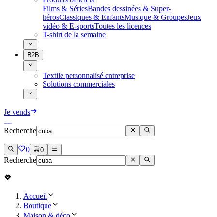
Films & Séries
Bandes dessinées & Super-
héros
Classiques & Enfants
Musique & Groupes
Jeux
vidéo & E-sports
Toutes les licences
T-shirt de la semaine
B2B
Textile personnalisé entreprise
Solutions commerciales
Je vends
Recherche
0
0
Recherche
Accueil
Boutique
Maison & déco