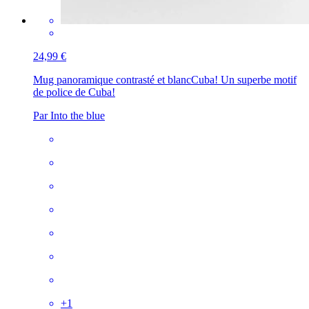
24,99 €
Mug panoramique contrasté et blanc
Cuba! Un superbe motif
de police de Cuba!
Par Into the blue
+
1