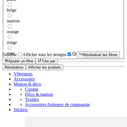
beige
marron
orange
rouge
rose
Durable
Afficher tous les designs
Réinitialiser les filtres
Ajouter un filtre
Trier par
Réinitialiser
Afficher les produits
Vêtements
Accessoires
Maison & déco
Cuisine
Déco & maison
Textiles
Accessoires Animaux de compagnie
Stickers