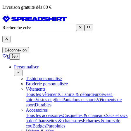
Livraison gratuite dès 80 €
Recherche
Déconnexion
0
0
Personnaliser
T-shirt personnalisé
Broderie personnalisée
Vêtements
Tous les vêtements
T-shirts & débardeurs
Sweat-
shirts
Vestes et gilets
Pantalons et shorts
Vêtements de
sport
Durables
Accessoires
Tous les accessoires
Casquettes & chapeaux
Sacs et sacs
à dos
Chaussettes & chaussures
Écharpes & tours de
cou
Badges
Parapluies