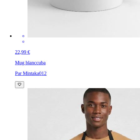
22,99 €
Mug blanc
cuba
Par Mintaka012