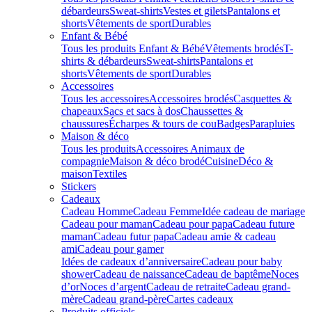
débardeurs
Sweat-shirts
Vestes et gilets
Pantalons et
shorts
Vêtements de sport
Durables
Enfant & Bébé
Tous les produits Enfant & Bébé
Vêtements brodés
T-
shirts & débardeurs
Sweat-shirts
Pantalons et
shorts
Vêtements de sport
Durables
Accessoires
Tous les accessoires
Accessoires brodés
Casquettes &
chapeaux
Sacs et sacs à dos
Chaussettes &
chaussures
Écharpes & tours de cou
Badges
Parapluies
Maison & déco
Tous les produits
Accessoires Animaux de
compagnie
Maison & déco brodé
Cuisine
Déco &
maison
Textiles
Stickers
Cadeaux
Cadeau Homme
Cadeau Femme
Idée cadeau de mariage​
Cadeau pour maman
Cadeau pour papa
Cadeau future
maman
Cadeau futur papa
Cadeau amie & cadeau
ami
Cadeau pour gamer
Idées de cadeaux d’anniversaire
Cadeau pour baby
shower
Cadeau de naissance
Cadeau de baptême
Noces
d’or
Noces d’argent
Cadeau de retraite
Cadeau grand-
mère
Cadeau grand-père
Cartes cadeaux
Produits officiels