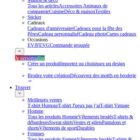
Maison & déco
Tous les articles
Accessoires Animaux de
compagnie
Cuisine
Déco & maison
Textiles
Sticker
Cadeaux
Cadeaux d'anniversaire
Cadeaux pour la fête des
Pères
Cadeau personnalisé
Cadeau photo
Cartes cadeaux
Occasions
EVJF
EVG
Commande groupée
Je personnalise
Créer un produit
Importez ou choisissez un design
Brodez votre création
Découvrez des motifs en broderie
Trouver
Meilleures ventes
T-shirt Humour
T-shirt J'peux pas j’ai
T-shirt Vintage
Homme
Tous les produits Homme
Vêtements brodés
T-shirts &
débardeurs
Sweat-shirts
Vestes et gilets
Pantalons et
shorts
Vêtements de sport
Durables
Femmes
Tous les produits Femme
Vêtements brodés
T-shirts &