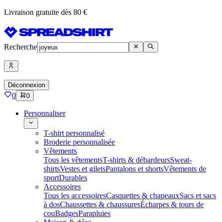
Livraison gratuite dès 80 €
Recherche
Déconnexion
0
0
Personnaliser
T-shirt personnalisé
Broderie personnalisée
Vêtements
Tous les vêtements
T-shirts & débardeurs
Sweat-
shirts
Vestes et gilets
Pantalons et shorts
Vêtements de
sport
Durables
Accessoires
Tous les accessoires
Casquettes & chapeaux
Sacs et sacs
à dos
Chaussettes & chaussures
Écharpes & tours de
cou
Badges
Parapluies