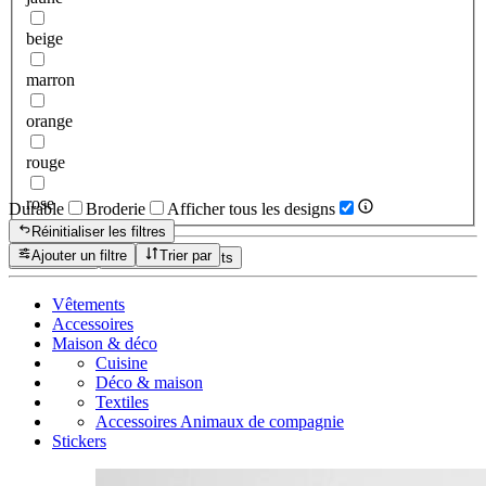
beige
marron
orange
rouge
rose
Durable
Broderie
Afficher tous les designs
Réinitialiser les filtres
Ajouter un filtre
Trier par
Réinitialiser
Afficher les produits
Vêtements
Accessoires
Maison & déco
Cuisine
Déco & maison
Textiles
Accessoires Animaux de compagnie
Stickers