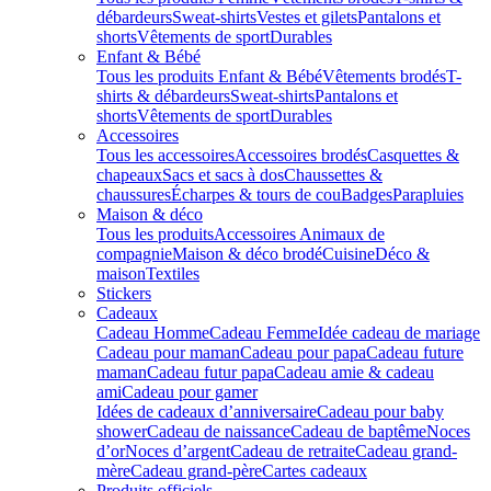
débardeurs
Sweat-shirts
Vestes et gilets
Pantalons et
shorts
Vêtements de sport
Durables
Enfant & Bébé
Tous les produits Enfant & Bébé
Vêtements brodés
T-
shirts & débardeurs
Sweat-shirts
Pantalons et
shorts
Vêtements de sport
Durables
Accessoires
Tous les accessoires
Accessoires brodés
Casquettes &
chapeaux
Sacs et sacs à dos
Chaussettes &
chaussures
Écharpes & tours de cou
Badges
Parapluies
Maison & déco
Tous les produits
Accessoires Animaux de
compagnie
Maison & déco brodé
Cuisine
Déco &
maison
Textiles
Stickers
Cadeaux
Cadeau Homme
Cadeau Femme
Idée cadeau de mariage​
Cadeau pour maman
Cadeau pour papa
Cadeau future
maman
Cadeau futur papa
Cadeau amie & cadeau
ami
Cadeau pour gamer
Idées de cadeaux d’anniversaire
Cadeau pour baby
shower
Cadeau de naissance
Cadeau de baptême
Noces
d’or
Noces d’argent
Cadeau de retraite
Cadeau grand-
mère
Cadeau grand-père
Cartes cadeaux
Produits officiels