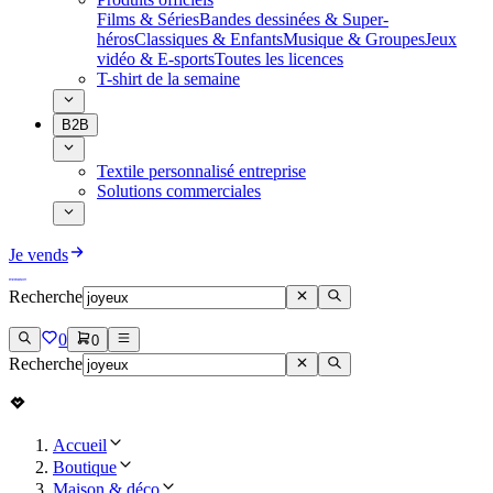
Films & Séries
Bandes dessinées & Super-
héros
Classiques & Enfants
Musique & Groupes
Jeux
vidéo & E-sports
Toutes les licences
T-shirt de la semaine
B2B
Textile personnalisé entreprise
Solutions commerciales
Je vends
Recherche
0
0
Recherche
Accueil
Boutique
Maison & déco