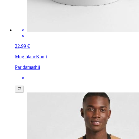
22,99 €
Mug blanc
Kanji
Par damashii