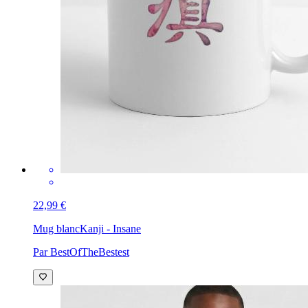
22,99 €
Mug blanc
Kanji - Insane
Par BestOfTheBestest