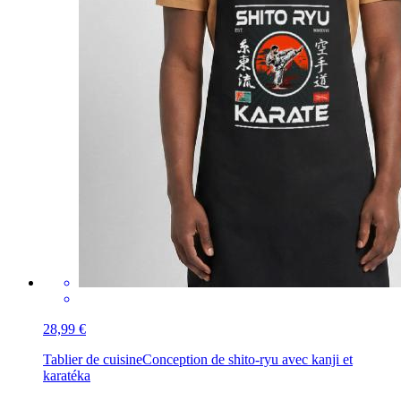
28,99 €
Tablier de cuisine
Conception de shito-ryu avec kanji et
karatéka