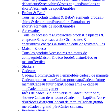
débardeurs
Sweat-shirts
Vestes et gilets
Pantalons et
shorts
Vêtements de sport
Durables
Enfant & Bébé
Tous les produits Enfant & Bébé
Vêtements brodés
T-
shirts & débardeurs
Sweat-shirts
Pantalons et
shorts
Vêtements de sport
Durables
Accessoires
Tous les accessoires
Accessoires brodés
Casquettes &
chapeaux
Sacs et sacs à dos
Chaussettes &
chaussures
Écharpes & tours de cou
Badges
Parapluies
Maison & déco
Tous les produits
Accessoires Animaux de
compagnie
Maison & déco brodé
Cuisine
Déco &
maison
Textiles
Stickers
Cadeaux
Cadeau Homme
Cadeau Femme
Idée cadeau de mariage​
Cadeau pour maman
Cadeau pour papa
Cadeau future
maman
Cadeau futur papa
Cadeau amie & cadeau
ami
Cadeau pour gamer
Idées de cadeaux d’anniversaire
Cadeau pour baby
shower
Cadeau de naissance
Cadeau de baptême
Noces
d’or
Noces d’argent
Cadeau de retraite
Cadeau grand-
mère
Cadeau grand-père
Cartes cadeaux
Produits officiels