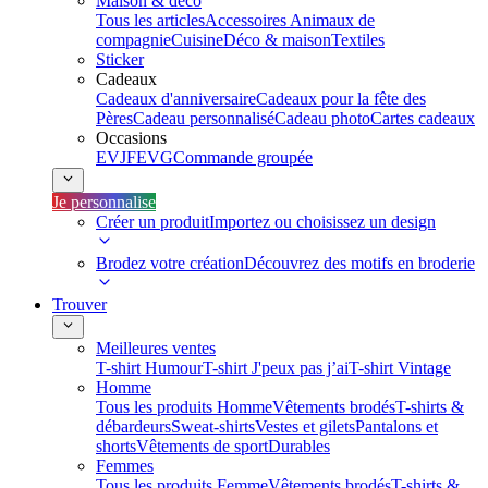
Maison & déco
Tous les articles
Accessoires Animaux de
compagnie
Cuisine
Déco & maison
Textiles
Sticker
Cadeaux
Cadeaux d'anniversaire
Cadeaux pour la fête des
Pères
Cadeau personnalisé
Cadeau photo
Cartes cadeaux
Occasions
EVJF
EVG
Commande groupée
Je personnalise
Créer un produit
Importez ou choisissez un design
Brodez votre création
Découvrez des motifs en broderie
Trouver
Meilleures ventes
T-shirt Humour
T-shirt J'peux pas j’ai
T-shirt Vintage
Homme
Tous les produits Homme
Vêtements brodés
T-shirts &
débardeurs
Sweat-shirts
Vestes et gilets
Pantalons et
shorts
Vêtements de sport
Durables
Femmes
Tous les produits Femme
Vêtements brodés
T-shirts &