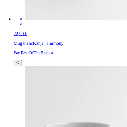
22,99 €
Mug blanc
Kanji - Harmony
Par BestOfTheBestest