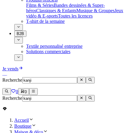
Films & Séries
Bandes dessinées & Super-
héros
Classiques & Enfants
Musique & Groupes
Jeux
vidéo & E-sports
Toutes les licences
T-shirt de la semaine
B2B
Textile personnalisé entreprise
Solutions commerciales
Je vends
Recherche
0
0
Recherche
Accueil
Boutique
Maison & déco