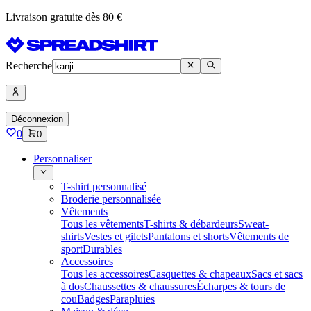
Livraison gratuite dès 80 €
Recherche
Déconnexion
0
0
Personnaliser
T-shirt personnalisé
Broderie personnalisée
Vêtements
Tous les vêtements
T-shirts & débardeurs
Sweat-
shirts
Vestes et gilets
Pantalons et shorts
Vêtements de
sport
Durables
Accessoires
Tous les accessoires
Casquettes & chapeaux
Sacs et sacs
à dos
Chaussettes & chaussures
Écharpes & tours de
cou
Badges
Parapluies