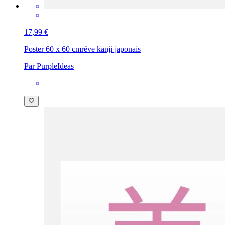
17,99 €
Poster 60 x 60 cm
rêve kanji japonais
Par PurpleIdeas