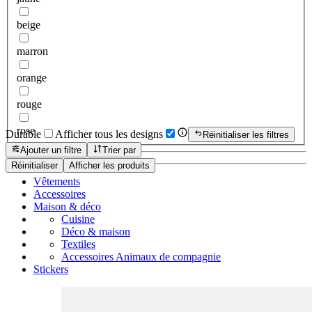
beige
marron
orange
rouge
rose
Durable
Afficher tous les designs
Réinitialiser les filtres
Ajouter un filtre
Trier par
Réinitialiser
Afficher les produits
Vêtements
Accessoires
Maison & déco
Cuisine
Déco & maison
Textiles
Accessoires Animaux de compagnie
Stickers